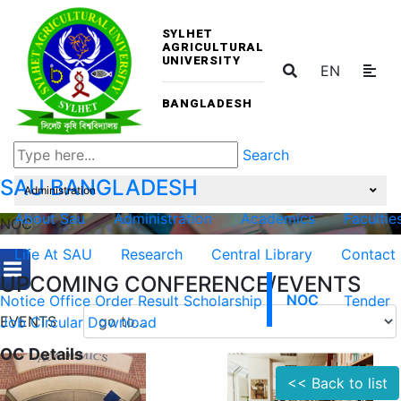
SYLHET
AGRICULTURAL
UNIVERSITY
EN
BANGLADESH
Search
SAU
BANGLADESH
Administration
About Sau
Administration
Academics
Facultie
NOC
Life At SAU
Research
Central Library
Contact
UPCOMING CONFERENCE/EVENTS
Notice
Office Order
Result
Scholarship
NOC
Tender
EVENTS
Job Circular
Download
OC Details
<< Back to list