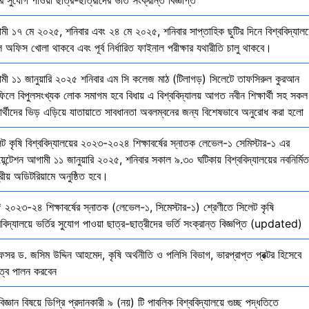
মী ১৭ মে ২০২৫, শনিবার এবং ২৪ মে ২০২৫, শনিবার সাপ্তাহিক ছুটির দিনে বিশ্ববিদ্যালয
 অফিস খোলা থাকবে এবং পূর্ব নির্ধারিত ফাইনাল পরীক্ষার যথারীতি চালু থাকবে।
মী ১১ জানুয়ারি ২০২৫ শনিবার এম সি কলেজ মাঠ (টিলাগড়) সিলেটে তাফসিরুল কুরআন
ফিলে বিপুলসংখ্যক লোক সমাগম হবে বিধায় এ বিশ্ববিদ্যালয় আগত নবীন শিক্ষার্থী সহ সকল
ষার্থীদের ভিড় এড়িয়ে যাতায়াতে সাবধানতা অবলম্বনের জন্য বিশেষভাবে অনুরোধ করা হলো
েট কৃষি বিশ্ববিদ্যালয়ের ২০২৩-২০২৪ শিক্ষাবর্ষের স্নাতক লেভেল-১ সেমিস্টার-১ এর
য়েন্টেশন আগামী ১১ জানুয়ারি ২০২৫, শনিবার সকাল ৯.৩০ ঘটিকায় বিশ্ববিদ্যালয়ের নবনির্মিত
দ্রীয় অডিটরিয়ামে অনুষ্ঠিত হবে।
 ২০২৩-২৪ শিক্ষাবর্ষের স্নাতক (লেভেল-১, সিমেস্টার-১) শ্রেণীতে সিলেট কৃষি
ববিদ্যালয়ে ভর্তির সুযোগ পাওয়া ছাত্র-ছাত্রীদের ভর্তি সংক্রান্ত বিজ্ঞপ্তি (updated)
েসর ড. জসিম উদ্দিন আহমেদ, কৃষি অর্থনীতি ও পলিসি বিভাগ, ভারপ্রাপ্ত প্রক্টর হিসেবে
িত্ব পালন করবেন
বিজ্ঞান বিষয়ে ডিগ্রি প্রদানকারী ৯ (নয়) টি পাবলিক বিশ্ববিদ্যালয়ে গুচ্ছ পদ্ধতিতে