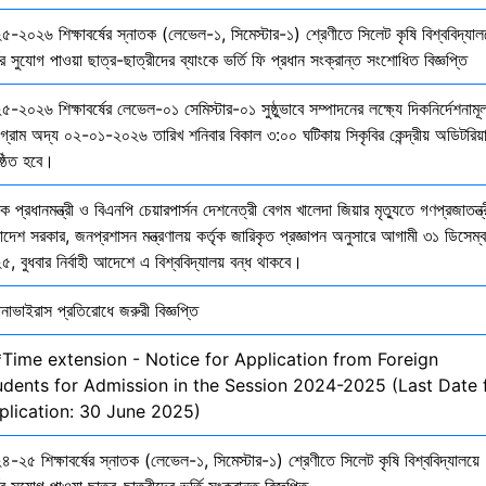
৫-২০২৬ শিক্ষাবর্ষের স্নাতক (লেভেল-১, সিমেস্টার-১) শ্রেণীতে সিলেট কৃষি বিশ্ববিদ্যাল
ির সুযোগ পাওয়া ছাত্র-ছাত্রীদের ব্যাংকে ভর্তি ফি প্রধান সংক্রান্ত সংশোধিত বিজ্ঞপ্তি
-২০২৬ শিক্ষাবর্ষের লেভেল-০১ সেমিস্টার-০১ সুষ্ঠুভাবে সম্পাদনের লক্ষ্যে দিকনির্দেশনাম
োগ্রাম অদ্য ০২-০১-২০২৬ তারিখ শনিবার বিকাল ৩:০০ ঘটিকায় সিকৃবির কেন্দ্রীয় অডিটরিয়
ষ্ঠিত হবে।
ক প্রধানমন্ত্রী ও বিএনপি চেয়ারপার্সন দেশনেত্রী বেগম খালেদা জিয়ার মৃত্যুতে গণপ্রজাতন্ত্
াদেশ সরকার, জনপ্রশাসন মন্ত্রণালয় কর্তৃক জারিকৃত প্রজ্ঞাপন অনুসারে আগামী ৩১ ডিসেম্
, বুধবার নির্বাহী আদেশে এ বিশ্ববিদ্যালয় বন্ধ থাকবে।
নাভাইরাস প্রতিরোধে জরুরী বিজ্ঞপ্তি
*Time extension - Notice for Application from Foreign
udents for Admission in the Session 2024-2025 (Last Date 
plication: 30 June 2025)
-২৫ শিক্ষাবর্ষের স্নাতক (লেভেল-১, সিমেস্টার-১) শ্রেণীতে সিলেট কৃষি বিশ্ববিদ্যালয়ে
ির সুযোগ পাওয়া ছাত্র-ছাত্রীদের ভর্তি সংক্রান্ত বিজ্ঞপ্তি