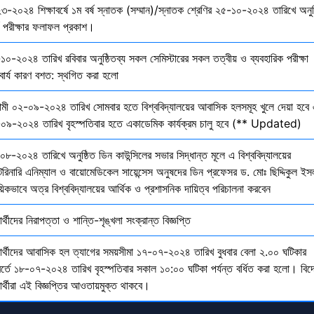
৩-২০২৪ শিক্ষাবর্ষে ১ম বর্ষ স্নাতক (সম্মান)/স্নাতক শ্রেণির ২৫-১০-২০২৪ তারিখে অনুষ
তি পরীক্ষার ফলাফল প্রকাশ।
১০-২০২৪ তারিখ রবিবার অনুষ্ঠিতব্য সকল সেমিস্টারের সকল তত্বীয় ও ব্যবহারিক পরীক্ষা
বার্য কারণ বশত: স্থগিত করা হলো
মী ০২-০৯-২০২৪ তারিখ সোমবার হতে বিশ্ববিদ্যালয়ের আবাসিক হলসমূহ খুলে দেয়া হবে 
০৯-২০২৪ তারিখ বৃহস্পতিবার হতে একাডেমিক কার্যক্রম চালু হবে (** Updated)
০৮-২০২৪ তারিখে অনুষ্ঠিত ডিন কাউন্সিলের সভার সিদ্ধান্ত মূলে এ বিশ্ববিদ্যালয়ের
েরিনারি এনিম্যাল ও বায়োমেডিকেল সায়েন্সেস অনুষদের ডিন প্রফেসর ড. মোঃ ছিদ্দিকুল ইস
য়িকভাবে অত্র বিশ্ববিদ্যালয়ের আর্থিক ও প্রশাসনিক দায়িত্ব পরিচালনা করবেন
ষার্থীদের নিরাপত্তা ও শান্তি-শৃঙ্খলা সংক্রান্ত বিজ্ঞপ্তি
্ষার্থীদের আবাসিক হল ত্যাগের সময়সীমা ১৭-০৭-২০২৪ তারিখ বুধবার বেলা ২.০০ ঘটিকার
বর্তে ১৮-০৭-২০২৪ তারিখ বৃহস্পতিবার সকাল ১০:০০ ঘটিকা পর্যন্ত বর্ধিত করা হলো। বিদ
ষার্থীরা এই বিজ্ঞপ্তির আওতায়মুক্ত থাকবে।