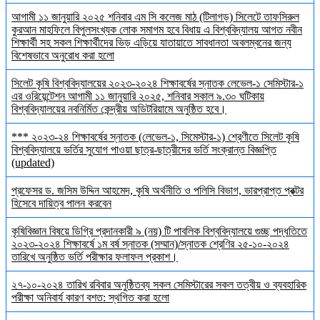
আগামী ১১ জানুয়ারি ২০২৫ শনিবার এম সি কলেজ মাঠ (টিলাগড়) সিলেটে তাফসিরুল
কুরআন মাহফিলে বিপুলসংখ্যক লোক সমাগম হবে বিধায় এ বিশ্ববিদ্যালয় আগত নবীন
শিক্ষার্থী সহ সকল শিক্ষার্থীদের ভিড় এড়িয়ে যাতায়াতে সাবধানতা অবলম্বনের জন্য
বিশেষভাবে অনুরোধ করা হলো
সিলেট কৃষি বিশ্ববিদ্যালয়ের ২০২৩-২০২৪ শিক্ষাবর্ষের স্নাতক লেভেল-১ সেমিস্টার-১
এর ওরিয়েন্টেশন আগামী ১১ জানুয়ারি ২০২৫, শনিবার সকাল ৯.৩০ ঘটিকায়
বিশ্ববিদ্যালয়ের নবনির্মিত কেন্দ্রীয় অডিটরিয়ামে অনুষ্ঠিত হবে।
*** ২০২৩-২৪ শিক্ষাবর্ষের স্নাতক (লেভেল-১, সিমেস্টার-১) শ্রেণীতে সিলেট কৃষি
বিশ্ববিদ্যালয়ে ভর্তির সুযোগ পাওয়া ছাত্র-ছাত্রীদের ভর্তি সংক্রান্ত বিজ্ঞপ্তি
(updated)
প্রফেসর ড. জসিম উদ্দিন আহমেদ, কৃষি অর্থনীতি ও পলিসি বিভাগ, ভারপ্রাপ্ত প্রক্টর
হিসেবে দায়িত্ব পালন করবেন
কৃষিবিজ্ঞান বিষয়ে ডিগ্রি প্রদানকারী ৯ (নয়) টি পাবলিক বিশ্ববিদ্যালয়ে গুচ্ছ পদ্ধতিতে
২০২৩-২০২৪ শিক্ষাবর্ষে ১ম বর্ষ স্নাতক (সম্মান)/স্নাতক শ্রেণির ২৫-১০-২০২৪
তারিখে অনুষ্ঠিত ভর্তি পরীক্ষার ফলাফল প্রকাশ।
২৭-১০-২০২৪ তারিখ রবিবার অনুষ্ঠিতব্য সকল সেমিস্টারের সকল তত্বীয় ও ব্যবহারিক
পরীক্ষা অনিবার্য কারণ বশত: স্থগিত করা হলো