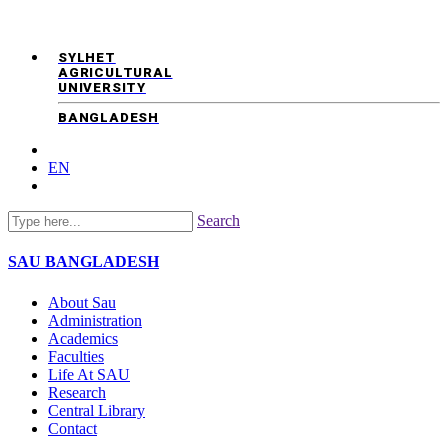
SYLHET
AGRICULTURAL
UNIVERSITY
BANGLADESH
EN
Search
SAU
BANGLADESH
About Sau
Administration
Academics
Faculties
Life At SAU
Research
Central Library
Contact