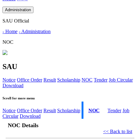
Administration
SAU Official
- Home
- Administration
NOC
SAU
Notice
Office Order
Result
Scholarship
NOC
Tender
Job Circular
Download
Scroll for more menu
Notice
Office Order
Result
Scholarship
NOC
Tender
Job
Circular
Download
NOC Details
<< Back to list