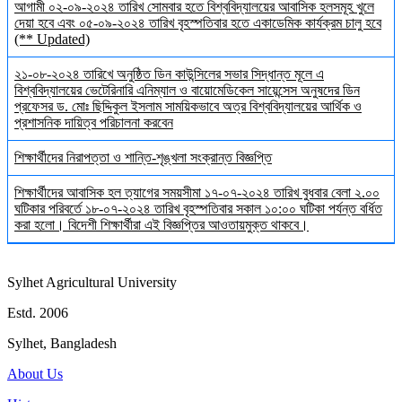
আগামী ০২-০৯-২০২৪ তারিখ সোমবার হতে বিশ্ববিদ্যালয়ের আবাসিক হলসমূহ খুলে
দেয়া হবে এবং ০৫-০৯-২০২৪ তারিখ বৃহস্পতিবার হতে একাডেমিক কার্যক্রম চালু হবে
(** Updated)
২১-০৮-২০২৪ তারিখে অনুষ্ঠিত ডিন কাউন্সিলের সভার সিদ্ধান্ত মূলে এ
বিশ্ববিদ্যালয়ের ভেটেরিনারি এনিম্যাল ও বায়োমেডিকেল সায়েন্সেস অনুষদের ডিন
প্রফেসর ড. মোঃ ছিদ্দিকুল ইসলাম সাময়িকভাবে অত্র বিশ্ববিদ্যালয়ের আর্থিক ও
প্রশাসনিক দায়িত্ব পরিচালনা করবেন
শিক্ষার্থীদের নিরাপত্তা ও শান্তি-শৃঙ্খলা সংক্রান্ত বিজ্ঞপ্তি
শিক্ষার্থীদের আবাসিক হল ত্যাগের সময়সীমা ১৭-০৭-২০২৪ তারিখ বুধবার বেলা ২.০০
ঘটিকার পরিবর্তে ১৮-০৭-২০২৪ তারিখ বৃহস্পতিবার সকাল ১০:০০ ঘটিকা পর্যন্ত বর্ধিত
করা হলো। বিদেশী শিক্ষার্থীরা এই বিজ্ঞপ্তির আওতায়মুক্ত থাকবে।
Sylhet Agricultural University
Estd. 2006
Sylhet, Bangladesh
About Us