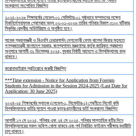
বিশ্ববিদ্যালয়ে ভর্তির সুযোগ পাওয়া ছাত্র-ছাত্রীদের ব্যাংকে ভর্তি ফি প্রধান
সংক্রান্ত সংশোধিত বিজ্ঞপ্তি
২০২৫-২০২৬ শিক্ষাবর্ষের লেভেল-০১ সেমিস্টার-০১ সুষ্ঠুভাবে সম্পাদনের লক্ষ্যে
দিকনির্দেশনামূলক প্রোগ্রাম অদ্য ০২-০১-২০২৬ তারিখ শনিবার বিকাল ৩:০০ ঘটিকায়
সিকৃবির কেন্দ্রীয় অডিটরিয়াম এ অনুষ্ঠিত হবে।
সাবেক প্রধানমন্ত্রী ও বিএনপি চেয়ারপার্সন দেশনেত্রী বেগম খালেদা জিয়ার মৃত্যুতে
গণপ্রজাতন্ত্রী বাংলাদেশ সরকার, জনপ্রশাসন মন্ত্রণালয় কর্তৃক জারিকৃত প্রজ্ঞাপন
অনুসারে আগামী ৩১ ডিসেম্বর ২০২৫, বুধবার নির্বাহী আদেশে এ বিশ্ববিদ্যালয় বন্ধ
থাকবে।
করোনাভাইরাস প্রতিরোধে জরুরী বিজ্ঞপ্তি
***Time extension - Notice for Application from Foreign
Students for Admission in the Session 2024-2025 (Last Date for
Application: 30 June 2025)
২০২৪-২৫ শিক্ষাবর্ষের স্নাতক (লেভেল-১, সিমেস্টার-১) শ্রেণীতে সিলেট কৃষি
বিশ্ববিদ্যালয়ে ভর্তির সুযোগ পাওয়া ছাত্র-ছাত্রীদের ভর্তি সংক্রান্ত বিজ্ঞপ্তি
আগামী ১৭ মে ২০২৫, শনিবার এবং ২৪ মে ২০২৫, শনিবার সাপ্তাহিক ছুটির দিনে
বিশ্ববিদ্যালয়ের সকল অফিস খোলা থাকবে এবং পূর্ব নির্ধারিত ফাইনাল পরীক্ষার যথারীতি
চালু থাকবে।