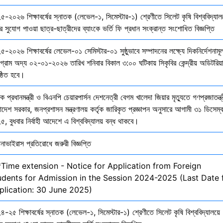
৫-২০২৬ শিক্ষাবর্ষের স্নাতক (লেভেল-১, সিমেস্টার-১) শ্রেণীতে সিলেট কৃষি বিশ্ববিদ্যাল
ির সুযোগ পাওয়া ছাত্র-ছাত্রীদের ব্যাংকে ভর্তি ফি প্রধান সংক্রান্ত সংশোধিত বিজ্ঞপ্তি
-২০২৬ শিক্ষাবর্ষের লেভেল-০১ সেমিস্টার-০১ সুষ্ঠুভাবে সম্পাদনের লক্ষ্যে দিকনির্দেশনাম
োগ্রাম অদ্য ০২-০১-২০২৬ তারিখ শনিবার বিকাল ৩:০০ ঘটিকায় সিকৃবির কেন্দ্রীয় অডিটরিয়
ষ্ঠিত হবে।
ক প্রধানমন্ত্রী ও বিএনপি চেয়ারপার্সন দেশনেত্রী বেগম খালেদা জিয়ার মৃত্যুতে গণপ্রজাতন্ত্
াদেশ সরকার, জনপ্রশাসন মন্ত্রণালয় কর্তৃক জারিকৃত প্রজ্ঞাপন অনুসারে আগামী ৩১ ডিসেম্
, বুধবার নির্বাহী আদেশে এ বিশ্ববিদ্যালয় বন্ধ থাকবে।
নাভাইরাস প্রতিরোধে জরুরী বিজ্ঞপ্তি
*Time extension - Notice for Application from Foreign
udents for Admission in the Session 2024-2025 (Last Date 
plication: 30 June 2025)
-২৫ শিক্ষাবর্ষের স্নাতক (লেভেল-১, সিমেস্টার-১) শ্রেণীতে সিলেট কৃষি বিশ্ববিদ্যালয়ে