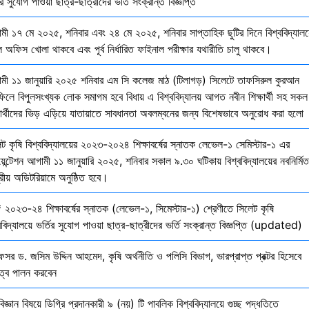
ির সুযোগ পাওয়া ছাত্র-ছাত্রীদের ভর্তি সংক্রান্ত বিজ্ঞপ্তি
মী ১৭ মে ২০২৫, শনিবার এবং ২৪ মে ২০২৫, শনিবার সাপ্তাহিক ছুটির দিনে বিশ্ববিদ্যালয
 অফিস খোলা থাকবে এবং পূর্ব নির্ধারিত ফাইনাল পরীক্ষার যথারীতি চালু থাকবে।
মী ১১ জানুয়ারি ২০২৫ শনিবার এম সি কলেজ মাঠ (টিলাগড়) সিলেটে তাফসিরুল কুরআন
ফিলে বিপুলসংখ্যক লোক সমাগম হবে বিধায় এ বিশ্ববিদ্যালয় আগত নবীন শিক্ষার্থী সহ সকল
ষার্থীদের ভিড় এড়িয়ে যাতায়াতে সাবধানতা অবলম্বনের জন্য বিশেষভাবে অনুরোধ করা হলো
েট কৃষি বিশ্ববিদ্যালয়ের ২০২৩-২০২৪ শিক্ষাবর্ষের স্নাতক লেভেল-১ সেমিস্টার-১ এর
য়েন্টেশন আগামী ১১ জানুয়ারি ২০২৫, শনিবার সকাল ৯.৩০ ঘটিকায় বিশ্ববিদ্যালয়ের নবনির্মিত
দ্রীয় অডিটরিয়ামে অনুষ্ঠিত হবে।
 ২০২৩-২৪ শিক্ষাবর্ষের স্নাতক (লেভেল-১, সিমেস্টার-১) শ্রেণীতে সিলেট কৃষি
ববিদ্যালয়ে ভর্তির সুযোগ পাওয়া ছাত্র-ছাত্রীদের ভর্তি সংক্রান্ত বিজ্ঞপ্তি (updated)
েসর ড. জসিম উদ্দিন আহমেদ, কৃষি অর্থনীতি ও পলিসি বিভাগ, ভারপ্রাপ্ত প্রক্টর হিসেবে
িত্ব পালন করবেন
বিজ্ঞান বিষয়ে ডিগ্রি প্রদানকারী ৯ (নয়) টি পাবলিক বিশ্ববিদ্যালয়ে গুচ্ছ পদ্ধতিতে