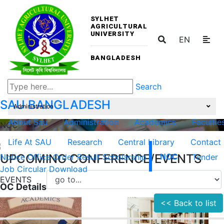
SYLHET
AGRICULTURAL
UNIVERSITY
EN
BANGLADESH
Search
SAU
BANGLADESH
Administration
About Sau
Administration
Academics
Facultie
NOC
Life At SAU
Research
Central Library
Contact
UPCOMING CONFERENCE/EVENTS
Notice
Office Order
Result
Scholarship
NOC
Tender
Job Circular
Download
EVENTS
OC Details
<< Back to list