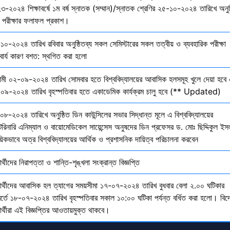
৩-২০২৪ শিক্ষাবর্ষে ১ম বর্ষ স্নাতক (সম্মান)/স্নাতক শ্রেণির ২৫-১০-২০২৪ তারিখে অনুষ
তি পরীক্ষার ফলাফল প্রকাশ।
১০-২০২৪ তারিখ রবিবার অনুষ্ঠিতব্য সকল সেমিস্টারের সকল তত্বীয় ও ব্যবহারিক পরীক্ষা
বার্য কারণ বশত: স্থগিত করা হলো
মী ০২-০৯-২০২৪ তারিখ সোমবার হতে বিশ্ববিদ্যালয়ের আবাসিক হলসমূহ খুলে দেয়া হবে 
০৯-২০২৪ তারিখ বৃহস্পতিবার হতে একাডেমিক কার্যক্রম চালু হবে (** Updated)
০৮-২০২৪ তারিখে অনুষ্ঠিত ডিন কাউন্সিলের সভার সিদ্ধান্ত মূলে এ বিশ্ববিদ্যালয়ের
েরিনারি এনিম্যাল ও বায়োমেডিকেল সায়েন্সেস অনুষদের ডিন প্রফেসর ড. মোঃ ছিদ্দিকুল ইস
য়িকভাবে অত্র বিশ্ববিদ্যালয়ের আর্থিক ও প্রশাসনিক দায়িত্ব পরিচালনা করবেন
ষার্থীদের নিরাপত্তা ও শান্তি-শৃঙ্খলা সংক্রান্ত বিজ্ঞপ্তি
্ষার্থীদের আবাসিক হল ত্যাগের সময়সীমা ১৭-০৭-২০২৪ তারিখ বুধবার বেলা ২.০০ ঘটিকার
বর্তে ১৮-০৭-২০২৪ তারিখ বৃহস্পতিবার সকাল ১০:০০ ঘটিকা পর্যন্ত বর্ধিত করা হলো। বিদ
ষার্থীরা এই বিজ্ঞপ্তির আওতায়মুক্ত থাকবে।