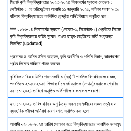
সিলেট কৃষি বিশ্ববিদ্যালয়ের ২০২৩-২০২৪ শিক্ষাবর্ষের স্নাতক লেভেল-১
সেমিস্টার-১ এর ওরিয়েন্টেশন আগামী ১১ জানুয়ারি ২০২৫, শনিবার সকাল ৯.৩০
ঘটিকায় বিশ্ববিদ্যালয়ের নবনির্মিত কেন্দ্রীয় অডিটরিয়ামে অনুষ্ঠিত হবে।
*** ২০২৩-২৪ শিক্ষাবর্ষের স্নাতক (লেভেল-১, সিমেস্টার-১) শ্রেণীতে সিলেট
কৃষি বিশ্ববিদ্যালয়ে ভর্তির সুযোগ পাওয়া ছাত্র-ছাত্রীদের ভর্তি সংক্রান্ত
বিজ্ঞপ্তি (updated)
প্রফেসর ড. জসিম উদ্দিন আহমেদ, কৃষি অর্থনীতি ও পলিসি বিভাগ, ভারপ্রাপ্ত
প্রক্টর হিসেবে দায়িত্ব পালন করবেন
কৃষিবিজ্ঞান বিষয়ে ডিগ্রি প্রদানকারী ৯ (নয়) টি পাবলিক বিশ্ববিদ্যালয়ে গুচ্ছ
পদ্ধতিতে ২০২৩-২০২৪ শিক্ষাবর্ষে ১ম বর্ষ স্নাতক (সম্মান)/স্নাতক শ্রেণির
২৫-১০-২০২৪ তারিখে অনুষ্ঠিত ভর্তি পরীক্ষার ফলাফল প্রকাশ।
২৭-১০-২০২৪ তারিখ রবিবার অনুষ্ঠিতব্য সকল সেমিস্টারের সকল তত্বীয় ও
ব্যবহারিক পরীক্ষা অনিবার্য কারণ বশত: স্থগিত করা হলো
আগামী ০২-০৯-২০২৪ তারিখ সোমবার হতে বিশ্ববিদ্যালয়ের আবাসিক হলসমূহ