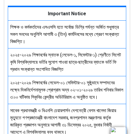
Important Notice
শিক্ষক ও কর্মকর্তাদের এসএসসি হতে সর্বোচ্চ ডিগ্রি পর্যন্ত অর্জিত শুধুমাত্র
সকল সনদের অনুলিপি আগামী ৩ (তিন) কার্যদিবসের মধ্যে প্রেরণ সংক্রান্ত
বিজ্ঞপ্তি।
২০২৫-২০২৬ শিক্ষাবর্ষের স্নাতক (লেভেল-১, সিমেস্টার-১) শ্রেণীতে সিলেট
কৃষি বিশ্ববিদ্যালয়ে ভর্তির সুযোগ পাওয়া ছাত্র-ছাত্রীদের ব্যাংকে ভর্তি ফি
প্রধান সংক্রান্ত সংশোধিত বিজ্ঞপ্তি
২০২৫-২০২৬ শিক্ষাবর্ষের লেভেল-০১ সেমিস্টার-০১ সুষ্ঠুভাবে সম্পাদনের
লক্ষ্যে দিকনির্দেশনামূলক প্রোগ্রাম অদ্য ০২-০১-২০২৬ তারিখ শনিবার বিকাল
৩:০০ ঘটিকায় সিকৃবির কেন্দ্রীয় অডিটরিয়াম এ অনুষ্ঠিত হবে।
সাবেক প্রধানমন্ত্রী ও বিএনপি চেয়ারপার্সন দেশনেত্রী বেগম খালেদা জিয়ার
মৃত্যুতে গণপ্রজাতন্ত্রী বাংলাদেশ সরকার, জনপ্রশাসন মন্ত্রণালয় কর্তৃক
জারিকৃত প্রজ্ঞাপন অনুসারে আগামী ৩১ ডিসেম্বর ২০২৫, বুধবার নির্বাহী
আদেশে এ বিশ্ববিদ্যালয় বন্ধ থাকবে।