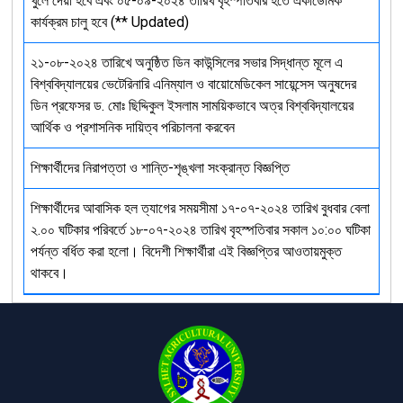
খুলে দেয়া হবে এবং ০৫-০৯-২০২৪ তারিখ বৃহস্পতিবার হতে একাডেমিক
কার্যক্রম চালু হবে (** Updated)
২১-০৮-২০২৪ তারিখে অনুষ্ঠিত ডিন কাউন্সিলের সভার সিদ্ধান্ত মূলে এ
বিশ্ববিদ্যালয়ের ভেটেরিনারি এনিম্যাল ও বায়োমেডিকেল সায়েন্সেস অনুষদের
ডিন প্রফেসর ড. মোঃ ছিদ্দিকুল ইসলাম সাময়িকভাবে অত্র বিশ্ববিদ্যালয়ের
আর্থিক ও প্রশাসনিক দায়িত্ব পরিচালনা করবেন
শিক্ষার্থীদের নিরাপত্তা ও শান্তি-শৃঙ্খলা সংক্রান্ত বিজ্ঞপ্তি
শিক্ষার্থীদের আবাসিক হল ত্যাগের সময়সীমা ১৭-০৭-২০২৪ তারিখ বুধবার বেলা
২.০০ ঘটিকার পরিবর্তে ১৮-০৭-২০২৪ তারিখ বৃহস্পতিবার সকাল ১০:০০ ঘটিকা
পর্যন্ত বর্ধিত করা হলো। বিদেশী শিক্ষার্থীরা এই বিজ্ঞপ্তির আওতায়মুক্ত
থাকবে।