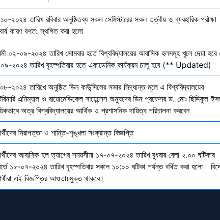
১০-২০২৪ তারিখ রবিবার অনুষ্ঠিতব্য সকল সেমিস্টারের সকল তত্বীয় ও ব্যবহারিক পরীক্ষা
বার্য কারণ বশত: স্থগিত করা হলো
মী ০২-০৯-২০২৪ তারিখ সোমবার হতে বিশ্ববিদ্যালয়ের আবাসিক হলসমূহ খুলে দেয়া হবে 
০৯-২০২৪ তারিখ বৃহস্পতিবার হতে একাডেমিক কার্যক্রম চালু হবে (** Updated)
০৮-২০২৪ তারিখে অনুষ্ঠিত ডিন কাউন্সিলের সভার সিদ্ধান্ত মূলে এ বিশ্ববিদ্যালয়ের
েরিনারি এনিম্যাল ও বায়োমেডিকেল সায়েন্সেস অনুষদের ডিন প্রফেসর ড. মোঃ ছিদ্দিকুল ইস
য়িকভাবে অত্র বিশ্ববিদ্যালয়ের আর্থিক ও প্রশাসনিক দায়িত্ব পরিচালনা করবেন
ষার্থীদের নিরাপত্তা ও শান্তি-শৃঙ্খলা সংক্রান্ত বিজ্ঞপ্তি
্ষার্থীদের আবাসিক হল ত্যাগের সময়সীমা ১৭-০৭-২০২৪ তারিখ বুধবার বেলা ২.০০ ঘটিকার
বর্তে ১৮-০৭-২০২৪ তারিখ বৃহস্পতিবার সকাল ১০:০০ ঘটিকা পর্যন্ত বর্ধিত করা হলো। বিদ
ষার্থীরা এই বিজ্ঞপ্তির আওতায়মুক্ত থাকবে।