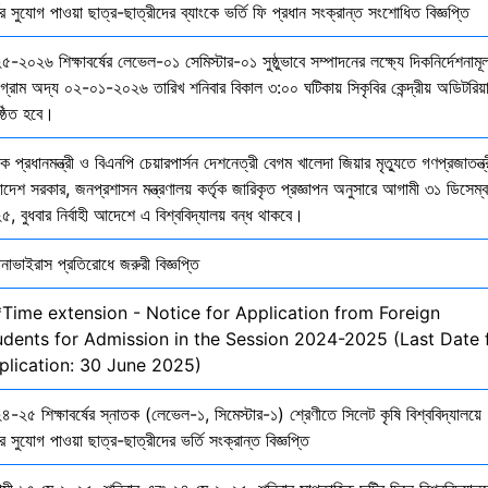
ির সুযোগ পাওয়া ছাত্র-ছাত্রীদের ব্যাংকে ভর্তি ফি প্রধান সংক্রান্ত সংশোধিত বিজ্ঞপ্তি
-২০২৬ শিক্ষাবর্ষের লেভেল-০১ সেমিস্টার-০১ সুষ্ঠুভাবে সম্পাদনের লক্ষ্যে দিকনির্দেশনাম
োগ্রাম অদ্য ০২-০১-২০২৬ তারিখ শনিবার বিকাল ৩:০০ ঘটিকায় সিকৃবির কেন্দ্রীয় অডিটরিয়
ষ্ঠিত হবে।
ক প্রধানমন্ত্রী ও বিএনপি চেয়ারপার্সন দেশনেত্রী বেগম খালেদা জিয়ার মৃত্যুতে গণপ্রজাতন্ত্
াদেশ সরকার, জনপ্রশাসন মন্ত্রণালয় কর্তৃক জারিকৃত প্রজ্ঞাপন অনুসারে আগামী ৩১ ডিসেম্
, বুধবার নির্বাহী আদেশে এ বিশ্ববিদ্যালয় বন্ধ থাকবে।
নাভাইরাস প্রতিরোধে জরুরী বিজ্ঞপ্তি
*Time extension - Notice for Application from Foreign
udents for Admission in the Session 2024-2025 (Last Date 
plication: 30 June 2025)
-২৫ শিক্ষাবর্ষের স্নাতক (লেভেল-১, সিমেস্টার-১) শ্রেণীতে সিলেট কৃষি বিশ্ববিদ্যালয়ে
ির সুযোগ পাওয়া ছাত্র-ছাত্রীদের ভর্তি সংক্রান্ত বিজ্ঞপ্তি