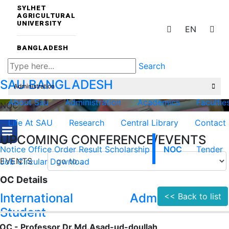
SYLHET
AGRICULTURAL
UNIVERSITY
EN
BANGLADESH
Search
SAU
BANGLADESH
Administration
About Sau
Administration
Academics
Facultie
NOC
Life At SAU
Research
Central Library
Contact
UPCOMING CONFERENCE/EVENTS
Notice
Office Order
Result
Scholarship
NOC
Tender
EVENTS
Job Circular
Download
OC Details
International
Admission
<< Back to list
Student
OC - Professor Dr.Md.Asad-ud-doullah