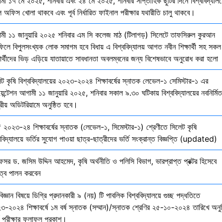
মী ১৭ মে ২০২৫, শনিবার এবং ২৪ মে ২০২৫, শনিবার সাপ্তাহিক ছুটির দিনে বিশ্ববিদ্যালয
 অফিস খোলা থাকবে এবং পূর্ব নির্ধারিত ফাইনাল পরীক্ষার যথারীতি চালু থাকবে।
মী ১১ জানুয়ারি ২০২৫ শনিবার এম সি কলেজ মাঠ (টিলাগড়) সিলেটে তাফসিরুল কুরআন
ফিলে বিপুলসংখ্যক লোক সমাগম হবে বিধায় এ বিশ্ববিদ্যালয় আগত নবীন শিক্ষার্থী সহ সকল
ষার্থীদের ভিড় এড়িয়ে যাতায়াতে সাবধানতা অবলম্বনের জন্য বিশেষভাবে অনুরোধ করা হলো
েট কৃষি বিশ্ববিদ্যালয়ের ২০২৩-২০২৪ শিক্ষাবর্ষের স্নাতক লেভেল-১ সেমিস্টার-১ এর
য়েন্টেশন আগামী ১১ জানুয়ারি ২০২৫, শনিবার সকাল ৯.৩০ ঘটিকায় বিশ্ববিদ্যালয়ের নবনির্মিত
দ্রীয় অডিটরিয়ামে অনুষ্ঠিত হবে।
 ২০২৩-২৪ শিক্ষাবর্ষের স্নাতক (লেভেল-১, সিমেস্টার-১) শ্রেণীতে সিলেট কৃষি
ববিদ্যালয়ে ভর্তির সুযোগ পাওয়া ছাত্র-ছাত্রীদের ভর্তি সংক্রান্ত বিজ্ঞপ্তি (updated)
েসর ড. জসিম উদ্দিন আহমেদ, কৃষি অর্থনীতি ও পলিসি বিভাগ, ভারপ্রাপ্ত প্রক্টর হিসেবে
িত্ব পালন করবেন
বিজ্ঞান বিষয়ে ডিগ্রি প্রদানকারী ৯ (নয়) টি পাবলিক বিশ্ববিদ্যালয়ে গুচ্ছ পদ্ধতিতে
৩-২০২৪ শিক্ষাবর্ষে ১ম বর্ষ স্নাতক (সম্মান)/স্নাতক শ্রেণির ২৫-১০-২০২৪ তারিখে অনুষ
তি পরীক্ষার ফলাফল প্রকাশ।