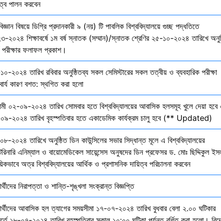
িত্ব পালন করবেন
বিজ্ঞান বিষয়ে ডিগ্রি প্রদানকারী ৯ (নয়) টি পাবলিক বিশ্ববিদ্যালয়ে গুচ্ছ পদ্ধতিতে
৩-২০২৪ শিক্ষাবর্ষে ১ম বর্ষ স্নাতক (সম্মান)/স্নাতক শ্রেণির ২৫-১০-২০২৪ তারিখে অনুষ
তি পরীক্ষার ফলাফল প্রকাশ।
১০-২০২৪ তারিখ রবিবার অনুষ্ঠিতব্য সকল সেমিস্টারের সকল তত্বীয় ও ব্যবহারিক পরীক্ষা
বার্য কারণ বশত: স্থগিত করা হলো
মী ০২-০৯-২০২৪ তারিখ সোমবার হতে বিশ্ববিদ্যালয়ের আবাসিক হলসমূহ খুলে দেয়া হবে 
০৯-২০২৪ তারিখ বৃহস্পতিবার হতে একাডেমিক কার্যক্রম চালু হবে (** Updated)
০৮-২০২৪ তারিখে অনুষ্ঠিত ডিন কাউন্সিলের সভার সিদ্ধান্ত মূলে এ বিশ্ববিদ্যালয়ের
েরিনারি এনিম্যাল ও বায়োমেডিকেল সায়েন্সেস অনুষদের ডিন প্রফেসর ড. মোঃ ছিদ্দিকুল ইস
য়িকভাবে অত্র বিশ্ববিদ্যালয়ের আর্থিক ও প্রশাসনিক দায়িত্ব পরিচালনা করবেন
ষার্থীদের নিরাপত্তা ও শান্তি-শৃঙ্খলা সংক্রান্ত বিজ্ঞপ্তি
্ষার্থীদের আবাসিক হল ত্যাগের সময়সীমা ১৭-০৭-২০২৪ তারিখ বুধবার বেলা ২.০০ ঘটিকার
বর্তে ১৮-০৭-২০২৪ তারিখ বৃহস্পতিবার সকাল ১০:০০ ঘটিকা পর্যন্ত বর্ধিত করা হলো। বিদ