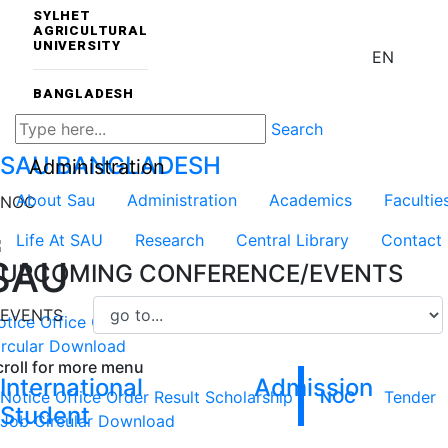
SYLHET
AGRICULTURAL
UNIVERSITY
EN
BANGLADESH
Search
SAU
BANGLADESH
Administration
About Sau
Administration
Academics
Facultie
NOC
Life At SAU
Research
Central Library
Contact
SAU
UPCOMING CONFERENCE/EVENTS
EVENTS
otice
Office Order
Result
Scholarship
NOC
Tender
Job
rcular
Download
croll for more menu
International
Admission
Notice
Office Order
Result
Scholarship
NOC
Tender
Student
Job Circular
Download