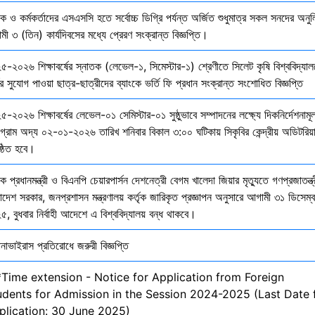
ষক ও কর্মকর্তাদের এসএসসি হতে সর্বোচ্চ ডিগ্রি পর্যন্ত অর্জিত শুধুমাত্র সকল সনদের অনুল
ী ৩ (তিন) কার্যদিবসের মধ্যে প্রেরণ সংক্রান্ত বিজ্ঞপ্তি।
৫-২০২৬ শিক্ষাবর্ষের স্নাতক (লেভেল-১, সিমেস্টার-১) শ্রেণীতে সিলেট কৃষি বিশ্ববিদ্যাল
ির সুযোগ পাওয়া ছাত্র-ছাত্রীদের ব্যাংকে ভর্তি ফি প্রধান সংক্রান্ত সংশোধিত বিজ্ঞপ্তি
-২০২৬ শিক্ষাবর্ষের লেভেল-০১ সেমিস্টার-০১ সুষ্ঠুভাবে সম্পাদনের লক্ষ্যে দিকনির্দেশনাম
োগ্রাম অদ্য ০২-০১-২০২৬ তারিখ শনিবার বিকাল ৩:০০ ঘটিকায় সিকৃবির কেন্দ্রীয় অডিটরিয়
ষ্ঠিত হবে।
ক প্রধানমন্ত্রী ও বিএনপি চেয়ারপার্সন দেশনেত্রী বেগম খালেদা জিয়ার মৃত্যুতে গণপ্রজাতন্ত্
াদেশ সরকার, জনপ্রশাসন মন্ত্রণালয় কর্তৃক জারিকৃত প্রজ্ঞাপন অনুসারে আগামী ৩১ ডিসেম্
, বুধবার নির্বাহী আদেশে এ বিশ্ববিদ্যালয় বন্ধ থাকবে।
নাভাইরাস প্রতিরোধে জরুরী বিজ্ঞপ্তি
*Time extension - Notice for Application from Foreign
udents for Admission in the Session 2024-2025 (Last Date 
plication: 30 June 2025)