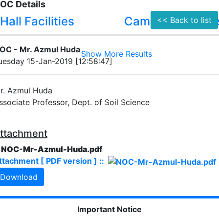
OC Details
Hall Facilities
Campus Facilitie
<< Back to list
OC - Mr. Azmul Huda
Show More Results
uesday 15-Jan-2019 [12:58:47]
r. Azmul Huda
ssociate Professor, Dept. of Soil Science
ttachment
. NOC-Mr-Azmul-Huda.pdf
ttachment [ PDF version ] ::
Download
Important Notice