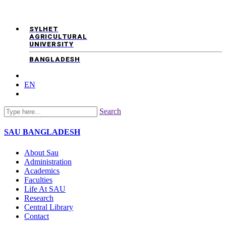
SYLHET
AGRICULTURAL
UNIVERSITY
BANGLADESH
EN
Search
SAU
BANGLADESH
About Sau
Administration
Academics
Faculties
Life At SAU
Research
Central Library
Contact