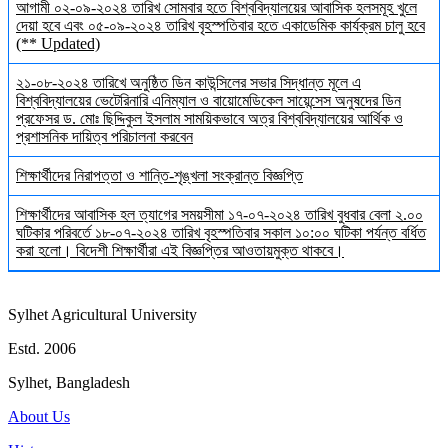
আগামী ০২-০৯-২০২৪ তারিখ সোমবার হতে বিশ্ববিদ্যালয়ের আবাসিক হলসমূহ খুলে
দেয়া হবে এবং ০৫-০৯-২০২৪ তারিখ বৃহস্পতিবার হতে একাডেমিক কার্যক্রম চালু হবে
(** Updated)
২১-০৮-২০২৪ তারিখে অনুষ্ঠিত ডিন কাউন্সিলের সভার সিদ্ধান্ত মূলে এ
বিশ্ববিদ্যালয়ের ভেটেরিনারি এনিম্যাল ও বায়োমেডিকেল সায়েন্সেস অনুষদের ডিন
প্রফেসর ড. মোঃ ছিদ্দিকুল ইসলাম সাময়িকভাবে অত্র বিশ্ববিদ্যালয়ের আর্থিক ও
প্রশাসনিক দায়িত্ব পরিচালনা করবেন
শিক্ষার্থীদের নিরাপত্তা ও শান্তি-শৃঙ্খলা সংক্রান্ত বিজ্ঞপ্তি
শিক্ষার্থীদের আবাসিক হল ত্যাগের সময়সীমা ১৭-০৭-২০২৪ তারিখ বুধবার বেলা ২.০০
ঘটিকার পরিবর্তে ১৮-০৭-২০২৪ তারিখ বৃহস্পতিবার সকাল ১০:০০ ঘটিকা পর্যন্ত বর্ধিত
করা হলো। বিদেশী শিক্ষার্থীরা এই বিজ্ঞপ্তির আওতায়মুক্ত থাকবে।
Sylhet Agricultural University
Estd. 2006
Sylhet, Bangladesh
About Us