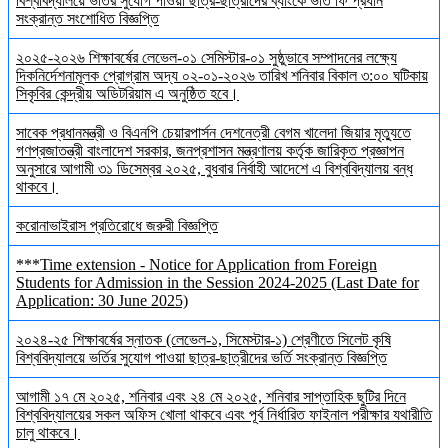
বিশ্ববিদ্যালয়ে ভর্তির সুযোগ পাওয়া ছাত্র-ছাত্রীদের ব্যাংকে ভর্তি ফি প্রধান
সংক্রান্ত সংশোধিত বিজ্ঞপ্তি
২০২৫-২০২৬ শিক্ষাবর্ষের লেভেল-০১ সেমিস্টার-০১ সুষ্ঠুভাবে সম্পাদনের লক্ষ্যে
দিকনির্দেশনামূলক প্রোগ্রাম অদ্য ০২-০১-২০২৬ তারিখ শনিবার বিকাল ৩:০০ ঘটিকায়
সিকৃবির কেন্দ্রীয় অডিটরিয়াম এ অনুষ্ঠিত হবে।
সাবেক প্রধানমন্ত্রী ও বিএনপি চেয়ারপার্সন দেশনেত্রী বেগম খালেদা জিয়ার মৃত্যুতে
গণপ্রজাতন্ত্রী বাংলাদেশ সরকার, জনপ্রশাসন মন্ত্রণালয় কর্তৃক জারিকৃত প্রজ্ঞাপন
অনুসারে আগামী ৩১ ডিসেম্বর ২০২৫, বুধবার নির্বাহী আদেশে এ বিশ্ববিদ্যালয় বন্ধ
থাকবে।
করোনাভাইরাস প্রতিরোধে জরুরী বিজ্ঞপ্তি
***Time extension - Notice for Application from Foreign
Students for Admission in the Session 2024-2025 (Last Date for
Application: 30 June 2025)
২০২৪-২৫ শিক্ষাবর্ষের স্নাতক (লেভেল-১, সিমেস্টার-১) শ্রেণীতে সিলেট কৃষি
বিশ্ববিদ্যালয়ে ভর্তির সুযোগ পাওয়া ছাত্র-ছাত্রীদের ভর্তি সংক্রান্ত বিজ্ঞপ্তি
আগামী ১৭ মে ২০২৫, শনিবার এবং ২৪ মে ২০২৫, শনিবার সাপ্তাহিক ছুটির দিনে
বিশ্ববিদ্যালয়ের সকল অফিস খোলা থাকবে এবং পূর্ব নির্ধারিত ফাইনাল পরীক্ষার যথারীতি
চালু থাকবে।