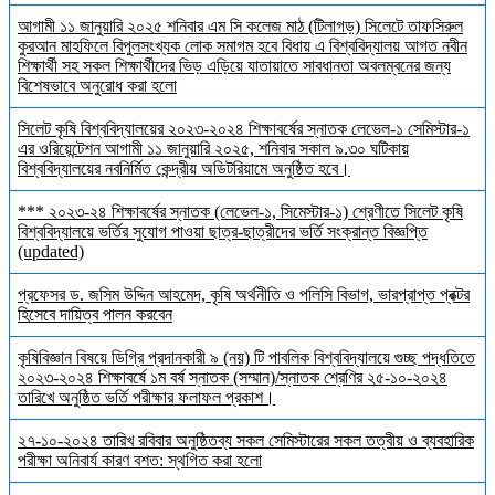
আগামী ১১ জানুয়ারি ২০২৫ শনিবার এম সি কলেজ মাঠ (টিলাগড়) সিলেটে তাফসিরুল
কুরআন মাহফিলে বিপুলসংখ্যক লোক সমাগম হবে বিধায় এ বিশ্ববিদ্যালয় আগত নবীন
শিক্ষার্থী সহ সকল শিক্ষার্থীদের ভিড় এড়িয়ে যাতায়াতে সাবধানতা অবলম্বনের জন্য
বিশেষভাবে অনুরোধ করা হলো
সিলেট কৃষি বিশ্ববিদ্যালয়ের ২০২৩-২০২৪ শিক্ষাবর্ষের স্নাতক লেভেল-১ সেমিস্টার-১
এর ওরিয়েন্টেশন আগামী ১১ জানুয়ারি ২০২৫, শনিবার সকাল ৯.৩০ ঘটিকায়
বিশ্ববিদ্যালয়ের নবনির্মিত কেন্দ্রীয় অডিটরিয়ামে অনুষ্ঠিত হবে।
*** ২০২৩-২৪ শিক্ষাবর্ষের স্নাতক (লেভেল-১, সিমেস্টার-১) শ্রেণীতে সিলেট কৃষি
বিশ্ববিদ্যালয়ে ভর্তির সুযোগ পাওয়া ছাত্র-ছাত্রীদের ভর্তি সংক্রান্ত বিজ্ঞপ্তি
(updated)
প্রফেসর ড. জসিম উদ্দিন আহমেদ, কৃষি অর্থনীতি ও পলিসি বিভাগ, ভারপ্রাপ্ত প্রক্টর
হিসেবে দায়িত্ব পালন করবেন
কৃষিবিজ্ঞান বিষয়ে ডিগ্রি প্রদানকারী ৯ (নয়) টি পাবলিক বিশ্ববিদ্যালয়ে গুচ্ছ পদ্ধতিতে
২০২৩-২০২৪ শিক্ষাবর্ষে ১ম বর্ষ স্নাতক (সম্মান)/স্নাতক শ্রেণির ২৫-১০-২০২৪
তারিখে অনুষ্ঠিত ভর্তি পরীক্ষার ফলাফল প্রকাশ।
২৭-১০-২০২৪ তারিখ রবিবার অনুষ্ঠিতব্য সকল সেমিস্টারের সকল তত্বীয় ও ব্যবহারিক
পরীক্ষা অনিবার্য কারণ বশত: স্থগিত করা হলো