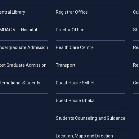
entral Library
Registrar Office
Cul
MUAC V. T. Hospital
Proctor Office
St
ndergraduate Admission
Health Care Centre
Re
ost Graduate Admission
Transport
Re
nternational Students
Guest House Sylhet
Co
Guest House Dhaka
Students Counseling and Guidance
Location, Maps and Direction