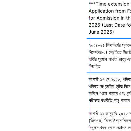
***Time extension 
Application from F
for Admission in t
2025 (Last Date fo
June 2025)
২০২৪-২৫ শিক্ষাবর্ষের স্না
সিমেস্টার-১) শ্রেণীতে সিলেট
ভর্তির সুযোগ পাওয়া ছাত্র-ছা
বিজ্ঞপ্তি
আগামী ১৭ মে ২০২৫, শনিব
শনিবার সাপ্তাহিক ছুটির দিনে
অফিস খোলা থাকবে এবং পূর্ব 
পরীক্ষার যথারীতি চালু থাকব
আগামী ১১ জানুয়ারি ২০২৫ 
(টিলাগড়) সিলেটে তাফসিরু
বিপুলসংখ্যক লোক সমাগম হবে 