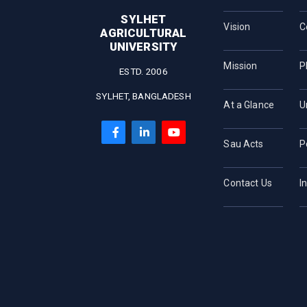
SYLHET
Vision
C
AGRICULTURAL
UNIVERSITY
Mission
P
ESTD. 2006
SYLHET, BANGLADESH
At a Glance
U
Sau Acts
P
Contact Us
I