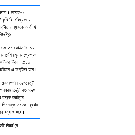
্নাতক (লেভেল-১,
 কৃষি বিশ্ববিদ্যালয়ে
ত্রীদের ব্যাংকে ভর্তি ফি
জ্ঞপ্তি
েভেল-০১ সেমিস্টার-০১
দিকনির্দেশনামূলক প্রোগ্রাম
নিবার বিকাল ৩:০০
িটরিয়াম এ অনুষ্ঠিত হবে।
 চেয়ারপার্সন দেশনেত্রী
গণপ্রজাতন্ত্রী বাংলাদেশ
় কর্তৃক জারিকৃত
১ ডিসেম্বর ২০২৫, বুধবার
ালয় বন্ধ থাকবে।
ী বিজ্ঞপ্তি