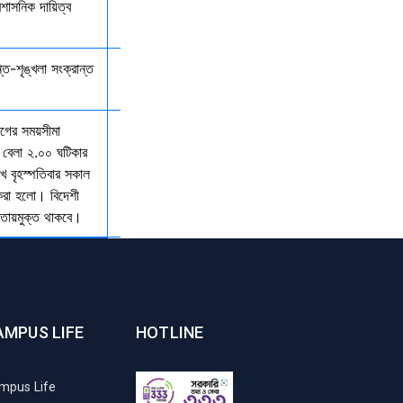
রশাসনিক দায়িত্ব
্তি-শৃঙ্খলা সংক্রান্ত
যাগের সময়সীমা
 বেলা ২.০০ ঘটিকার
খ বৃহস্পতিবার সকাল
 করা হলো। বিদেশী
আওতায়মুক্ত থাকবে।
AMPUS LIFE
HOTLINE
mpus Life