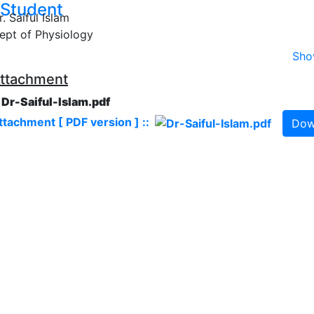
Student
r. Saiful Islam
ept of Physiology
Sho
ttachment
. Dr-Saiful-Islam.pdf
ttachment [ PDF version ] ::
Dow