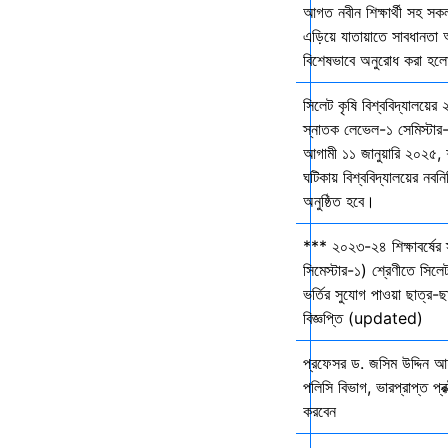
আগত নবীন শিক্ষার্থী সহ সকল 
এড়িয়ে যাতায়াতে সাবধানতা
বিশেষভাবে অনুরোধ করা হল
সিলেট কৃষি বিশ্ববিদ্যালয়ের
স্নাতক লেভেল-১ সেমিস্টার-
আগামী ১১ জানুয়ারি ২০২৫,
ঘটিকায় বিশ্ববিদ্যালয়ের নবনির
অনুষ্ঠিত হবে।
*** ২০২৩-২৪ শিক্ষাবর্ষের
সিমেস্টার-১) শ্রেণীতে সিলেট
ভর্তির সুযোগ পাওয়া ছাত্র-ছা
বিজ্ঞপ্তি (updated)
প্রফেসর ড. জসিম উদ্দিন আহ
পলিসি বিভাগ, ভারপ্রাপ্ত প্রক
করবেন