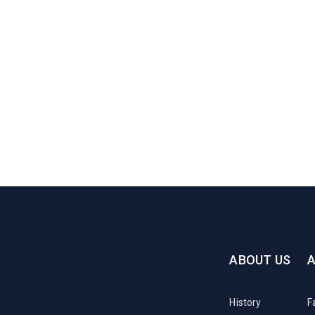
ABOUT US
History
F