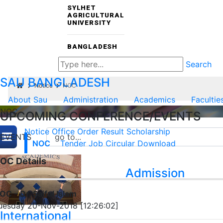
SYLHET
AGRICULTURAL
UNIVERSITY
BANGLADESH
Search
SAU
BANGLADESH
Notice
NOC
About Sau
Administration
Academics
Facultie
NOC
UPCOMING CONFERENCE/EVENTS
Notice
Office Order
Result
Scholarship
EVENTS
NOC
Tender
Job Circular
Download
OC Details
Admission
OC - Dr. Saiful Islam
uesday 20-Nov-2018 [12:26:02]
International