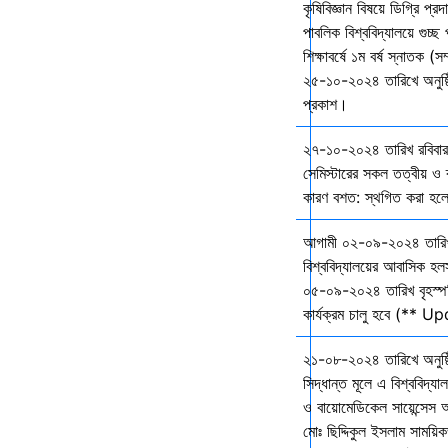
কৃষিবিজ্ঞান বিষয়ে ডিগ্রি প্র
পাবলিক বিশ্ববিদ্যালয়ে গুচ
শিক্ষাবর্ষে ১ম বর্ষ স্নাতক (স
২৫-১০-২০২৪ তারিখে অনুষ্ঠি
প্রকাশ।
২৭-১০-২০২৪ তারিখ রবিবার 
সেমিস্টারের সকল তত্বীয় ও ব্
কারণ বশত: স্থগিত করা হল
আগামী ০২-০৯-২০২৪ তারি
বিশ্ববিদ্যালয়ের আবাসিক হল
০৫-০৯-২০২৪ তারিখ বৃহস্প
কার্যক্রম চালু হবে (** 
২১-০৮-২০২৪ তারিখে অনুষ্ঠ
সিদ্ধান্ত মূলে এ বিশ্ববিদ্য
ও বায়োমেডিকেল সায়েন্সেস 
মোঃ ছিদ্দিকুল ইসলাম সাময়ি