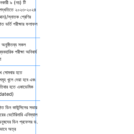
দানকারী ৯ (নয়) টি
্ছ পদ্ধতিতে ২০২৩-২০২৪
ম্মান)/স্নাতক শ্রেণির
ত ভর্তি পরীক্ষার ফলাফল
অনুষ্ঠিতব্য সকল
যবহারিক পরীক্ষা অনিবার্য
ো
খ সোমবার হতে
সমূহ খুলে দেয়া হবে এবং
তিবার হতে একাডেমিক
Updated)
িত ডিন কাউন্সিলের সভার
ালয়ের ভেটেরিনারি এনিম্যাল
অনুষদের ডিন প্রফেসর ড.
কভাবে অত্র