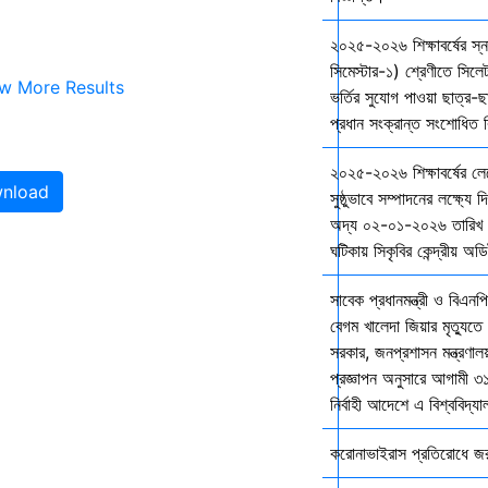
২০২৫-২০২৬ শিক্ষাবর্ষের স
সিমেস্টার-১) শ্রেণীতে সিলেট
w More Results
ভর্তির সুযোগ পাওয়া ছাত্র-ছা
প্রধান সংক্রান্ত সংশোধিত বি
২০২৫-২০২৬ শিক্ষাবর্ষের ল
nload
সুষ্ঠুভাবে সম্পাদনের লক্ষ্যে 
অদ্য ০২-০১-২০২৬ তারিখ শ
ঘটিকায় সিকৃবির কেন্দ্রীয় অড
সাবেক প্রধানমন্ত্রী ও বিএনপি
বেগম খালেদা জিয়ার মৃত্যুতে 
সরকার, জনপ্রশাসন মন্ত্রণালয
প্রজ্ঞাপন অনুসারে আগামী ৩
নির্বাহী আদেশে এ বিশ্ববিদ্য
করোনাভাইরাস প্রতিরোধে জরুর