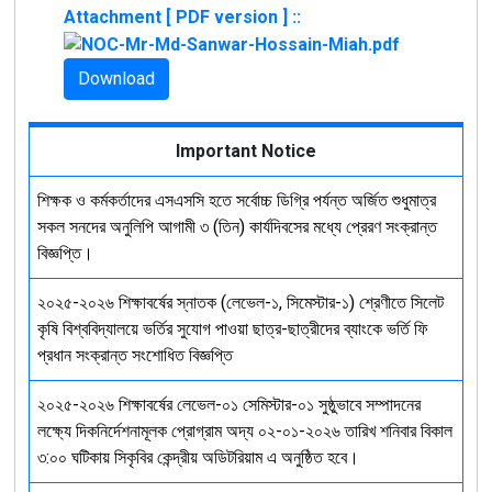
Attachment [ PDF version ] ::
Download
Important Notice
শিক্ষক ও কর্মকর্তাদের এসএসসি হতে সর্বোচ্চ ডিগ্রি পর্যন্ত অর্জিত শুধুমাত্র
সকল সনদের অনুলিপি আগামী ৩ (তিন) কার্যদিবসের মধ্যে প্রেরণ সংক্রান্ত
বিজ্ঞপ্তি।
২০২৫-২০২৬ শিক্ষাবর্ষের স্নাতক (লেভেল-১, সিমেস্টার-১) শ্রেণীতে সিলেট
কৃষি বিশ্ববিদ্যালয়ে ভর্তির সুযোগ পাওয়া ছাত্র-ছাত্রীদের ব্যাংকে ভর্তি ফি
প্রধান সংক্রান্ত সংশোধিত বিজ্ঞপ্তি
২০২৫-২০২৬ শিক্ষাবর্ষের লেভেল-০১ সেমিস্টার-০১ সুষ্ঠুভাবে সম্পাদনের
লক্ষ্যে দিকনির্দেশনামূলক প্রোগ্রাম অদ্য ০২-০১-২০২৬ তারিখ শনিবার বিকাল
৩:০০ ঘটিকায় সিকৃবির কেন্দ্রীয় অডিটরিয়াম এ অনুষ্ঠিত হবে।