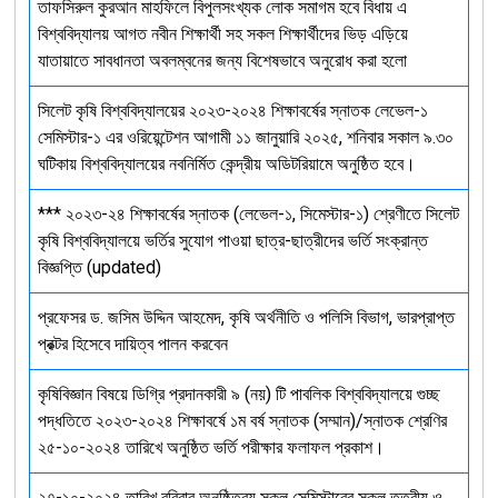
তাফসিরুল কুরআন মাহফিলে বিপুলসংখ্যক লোক সমাগম হবে বিধায় এ
বিশ্ববিদ্যালয় আগত নবীন শিক্ষার্থী সহ সকল শিক্ষার্থীদের ভিড় এড়িয়ে
যাতায়াতে সাবধানতা অবলম্বনের জন্য বিশেষভাবে অনুরোধ করা হলো
সিলেট কৃষি বিশ্ববিদ্যালয়ের ২০২৩-২০২৪ শিক্ষাবর্ষের স্নাতক লেভেল-১
সেমিস্টার-১ এর ওরিয়েন্টেশন আগামী ১১ জানুয়ারি ২০২৫, শনিবার সকাল ৯.৩০
ঘটিকায় বিশ্ববিদ্যালয়ের নবনির্মিত কেন্দ্রীয় অডিটরিয়ামে অনুষ্ঠিত হবে।
*** ২০২৩-২৪ শিক্ষাবর্ষের স্নাতক (লেভেল-১, সিমেস্টার-১) শ্রেণীতে সিলেট
কৃষি বিশ্ববিদ্যালয়ে ভর্তির সুযোগ পাওয়া ছাত্র-ছাত্রীদের ভর্তি সংক্রান্ত
বিজ্ঞপ্তি (updated)
প্রফেসর ড. জসিম উদ্দিন আহমেদ, কৃষি অর্থনীতি ও পলিসি বিভাগ, ভারপ্রাপ্ত
প্রক্টর হিসেবে দায়িত্ব পালন করবেন
কৃষিবিজ্ঞান বিষয়ে ডিগ্রি প্রদানকারী ৯ (নয়) টি পাবলিক বিশ্ববিদ্যালয়ে গুচ্ছ
পদ্ধতিতে ২০২৩-২০২৪ শিক্ষাবর্ষে ১ম বর্ষ স্নাতক (সম্মান)/স্নাতক শ্রেণির
২৫-১০-২০২৪ তারিখে অনুষ্ঠিত ভর্তি পরীক্ষার ফলাফল প্রকাশ।
২৭-১০-২০২৪ তারিখ রবিবার অনুষ্ঠিতব্য সকল সেমিস্টারের সকল তত্বীয় ও