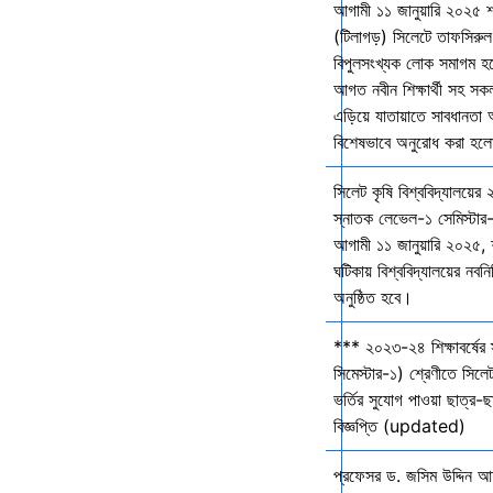
আগামী ১১ জানুয়ারি ২০২৫ 
(টিলাগড়) সিলেটে তাফসিরু
বিপুলসংখ্যক লোক সমাগম হবে 
আগত নবীন শিক্ষার্থী সহ সকল 
এড়িয়ে যাতায়াতে সাবধানতা
বিশেষভাবে অনুরোধ করা হল
সিলেট কৃষি বিশ্ববিদ্যালয়ের
স্নাতক লেভেল-১ সেমিস্টার-
আগামী ১১ জানুয়ারি ২০২৫,
ঘটিকায় বিশ্ববিদ্যালয়ের নবনির
অনুষ্ঠিত হবে।
*** ২০২৩-২৪ শিক্ষাবর্ষের
সিমেস্টার-১) শ্রেণীতে সিলেট
ভর্তির সুযোগ পাওয়া ছাত্র-ছা
বিজ্ঞপ্তি (updated)
প্রফেসর ড. জসিম উদ্দিন আহ