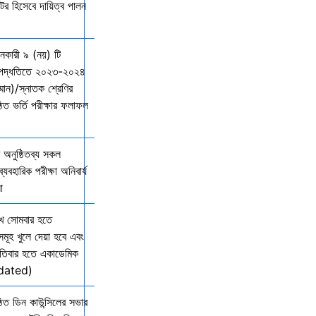
্টর হিসেবে দায়িত্ব পালন
দানকারী ৯ (নয়) টি
্ছ পদ্ধতিতে ২০২৩-২০২৪
ম্মান)/স্নাতক শ্রেণির
ত ভর্তি পরীক্ষার ফলাফল
অনুষ্ঠিতব্য সকল
যবহারিক পরীক্ষা অনিবার্য
ো
খ সোমবার হতে
সমূহ খুলে দেয়া হবে এবং
তিবার হতে একাডেমিক
Updated)
িত ডিন কাউন্সিলের সভার