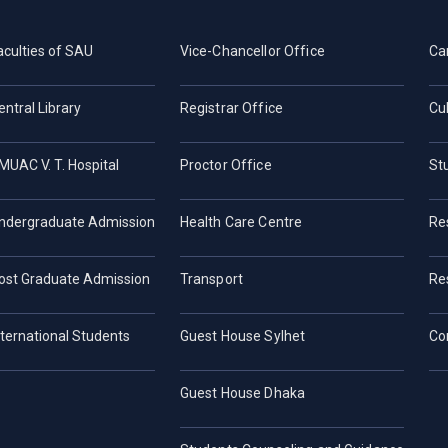
aculties of SAU
Vice-Chancellor Office
Ca
entral Library
Registrar Office
Cul
MUAC V. T. Hospital
Proctor Office
St
ndergraduate Admission
Health Care Centre
Re
ost Graduate Admission
Transport
Re
nternational Students
Guest House Sylhet
Co
Guest House Dhaka