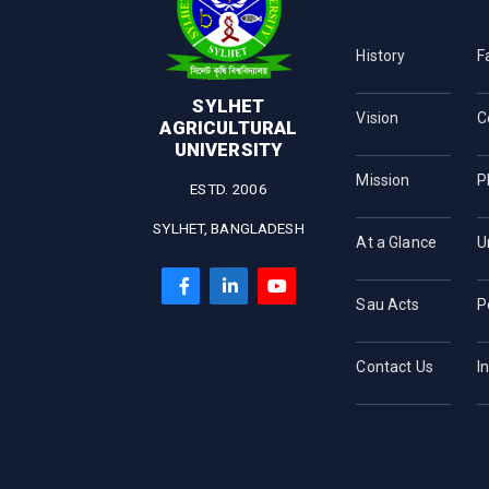
History
F
SYLHET
Vision
C
AGRICULTURAL
UNIVERSITY
Mission
P
ESTD. 2006
SYLHET, BANGLADESH
At a Glance
U
Sau Acts
P
Contact Us
I