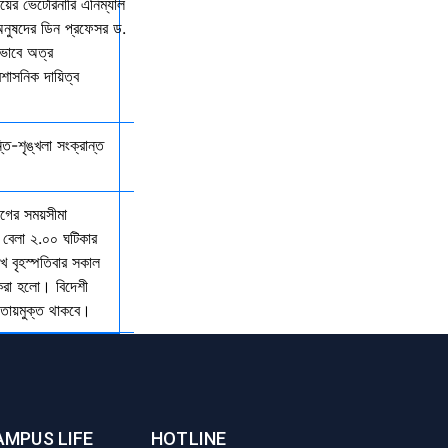
ালয়ের ভেটেরিনারি এনিম্যাল
অনুষদের ডিন প্রফেসর ড.
কভাবে অত্র
রশাসনিক দায়িত্ব
্তি-শৃঙ্খলা সংক্রান্ত
যাগের সময়সীমা
 বেলা ২.০০ ঘটিকার
খ বৃহস্পতিবার সকাল
 করা হলো। বিদেশী
আওতায়মুক্ত থাকবে।
AMPUS LIFE
HOTLINE