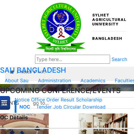
SYLHET
AGRICULTURAL
UNIVERSITY
BANGLADESH
Search
SAU
BANGLADESH
Notice
NOC
About Sau
Administration
Academics
Facultie
NOC
UPCOMING CONFERENCE/EVENTS
Notice
Office Order
Result
Scholarship
EVENTS
NOC
Tender
Job Circular
Download
OC Details