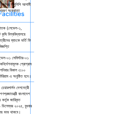
কল সনদের অনুলিপি আগামী
্রেরণ সংক্রান্ত
acilities
্নাতক (লেভেল-১,
 কৃষি বিশ্ববিদ্যালয়ে
ত্রীদের ব্যাংকে ভর্তি ফি
জ্ঞপ্তি
েভেল-০১ সেমিস্টার-০১
দিকনির্দেশনামূলক প্রোগ্রাম
নিবার বিকাল ৩:০০
িটরিয়াম এ অনুষ্ঠিত হবে।
 চেয়ারপার্সন দেশনেত্রী
গণপ্রজাতন্ত্রী বাংলাদেশ
় কর্তৃক জারিকৃত
১ ডিসেম্বর ২০২৫, বুধবার
ালয় বন্ধ থাকবে।