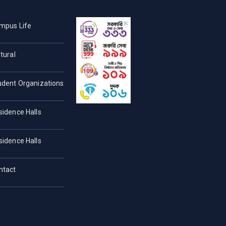
mpus Life
tural
udent Organizations
sidence Halls
sidence Halls
ntact