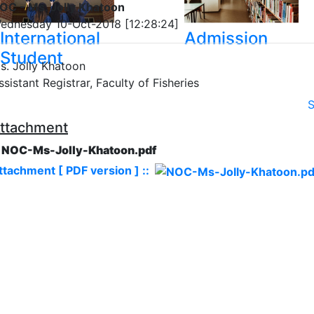
OC - Ms. Jolly Khatoon
ednesday 10-Oct-2018 [12:28:24]
International
Admission
Student
s. Jolly Khatoon
ssistant Registrar, Faculty of Fisheries
S
ttachment
. NOC-Ms-Jolly-Khatoon.pdf
ttachment [ PDF version ] ::