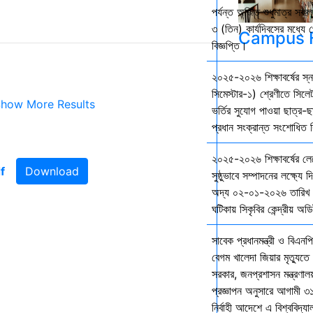
পর্যন্ত অর্জিত শুধুমাত্র স
৩ (তিন) কার্যদিবসের মধ্যে প
Campus F
বিজ্ঞপ্তি।
২০২৫-২০২৬ শিক্ষাবর্ষের স
সিমেস্টার-১) শ্রেণীতে সিলেট
how More Results
ভর্তির সুযোগ পাওয়া ছাত্র-ছা
প্রধান সংক্রান্ত সংশোধিত বি
২০২৫-২০২৬ শিক্ষাবর্ষের ল
Download
সুষ্ঠুভাবে সম্পাদনের লক্ষ্যে 
অদ্য ০২-০১-২০২৬ তারিখ শ
ঘটিকায় সিকৃবির কেন্দ্রীয় অড
সাবেক প্রধানমন্ত্রী ও বিএনপি
বেগম খালেদা জিয়ার মৃত্যুতে 
সরকার, জনপ্রশাসন মন্ত্রণালয
প্রজ্ঞাপন অনুসারে আগামী ৩
নির্বাহী আদেশে এ বিশ্ববিদ্য