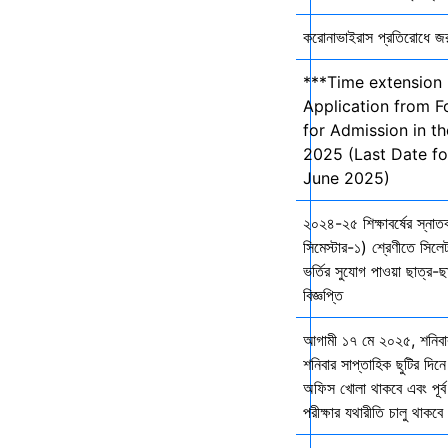
করোনাভাইরাস প্রতিরোধে জরুর
***Time extension 
Application from F
for Admission in t
2025 (Last Date fo
June 2025)
২০২৪-২৫ শিক্ষাবর্ষের স্না
সিমেস্টার-১) শ্রেণীতে সিলেট
ভর্তির সুযোগ পাওয়া ছাত্র-ছা
বিজ্ঞপ্তি
আগামী ১৭ মে ২০২৫, শনিব
শনিবার সাপ্তাহিক ছুটির দিনে
অফিস খোলা থাকবে এবং পূর্ব 
পরীক্ষার যথারীতি চালু থাকব