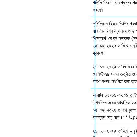
পলিসি বিভাগ, ভারপ্রাপ্ত প্রক
করবেন
কৃষিবিজ্ঞান বিষয়ে ডিগ্রি প্র
পাবলিক বিশ্ববিদ্যালয়ে গুচ
শিক্ষাবর্ষে ১ম বর্ষ স্নাতক (স
২৫-১০-২০২৪ তারিখে অনুষ্ঠি
প্রকাশ।
২৭-১০-২০২৪ তারিখ রবিবার 
সেমিস্টারের সকল তত্বীয় ও ব্
কারণ বশত: স্থগিত করা হল
আগামী ০২-০৯-২০২৪ তারি
বিশ্ববিদ্যালয়ের আবাসিক হল
০৫-০৯-২০২৪ তারিখ বৃহস্প
কার্যক্রম চালু হবে (** 
২১-০৮-২০২৪ তারিখে অনুষ্ঠ