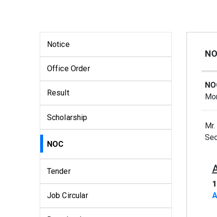
Notice
NO
Office Order
NO
Result
Mon
Scholarship
Mr.
Sec
NOC
Tender
1
Job Circular
A