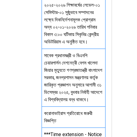
২০২৫-২০২৬ শিক্ষাবর্ষের লেভেল-০১
সেমিস্টার-০১ সুষ্ঠুভাবে সম্পাদনের
লক্ষ্যে দিকনির্দেশনামূলক প্রোগ্রাম
অদ্য ০২-০১-২০২৬ তারিখ শনিবার
বিকাল ৩:০০ ঘটিকায় সিকৃবির কেন্দ্রীয়
অডিটরিয়াম এ অনুষ্ঠিত হবে।
সাবেক প্রধানমন্ত্রী ও বিএনপি
চেয়ারপার্সন দেশনেত্রী বেগম খালেদা
জিয়ার মৃত্যুতে গণপ্রজাতন্ত্রী বাংলাদেশ
সরকার, জনপ্রশাসন মন্ত্রণালয় কর্তৃক
জারিকৃত প্রজ্ঞাপন অনুসারে আগামী ৩১
ডিসেম্বর ২০২৫, বুধবার নির্বাহী আদেশে
এ বিশ্ববিদ্যালয় বন্ধ থাকবে।
করোনাভাইরাস প্রতিরোধে জরুরী
বিজ্ঞপ্তি
***Time extension - Notice