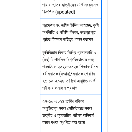
পাওয়া ছাত্র-ছাত্রীদের ভর্তি সংক্রান্ত
বিজ্ঞপ্তি (updated)
প্রফেসর ড. জসিম উদ্দিন আহমেদ, কৃষি
অর্থনীতি ও পলিসি বিভাগ, ভারপ্রাপ্ত
প্রক্টর হিসেবে দায়িত্ব পালন করবেন
কৃষিবিজ্ঞান বিষয়ে ডিগ্রি প্রদানকারী ৯
(নয়) টি পাবলিক বিশ্ববিদ্যালয়ে গুচ্ছ
পদ্ধতিতে ২০২৩-২০২৪ শিক্ষাবর্ষে ১ম
বর্ষ স্নাতক (সম্মান)/স্নাতক শ্রেণির
২৫-১০-২০২৪ তারিখে অনুষ্ঠিত ভর্তি
পরীক্ষার ফলাফল প্রকাশ।
২৭-১০-২০২৪ তারিখ রবিবার
অনুষ্ঠিতব্য সকল সেমিস্টারের সকল
তত্বীয় ও ব্যবহারিক পরীক্ষা অনিবার্য
কারণ বশত: স্থগিত করা হলো