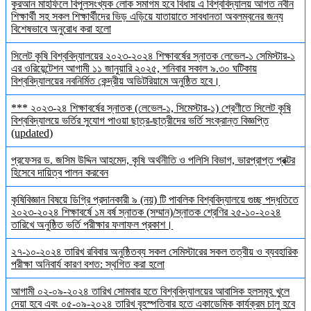
কুরআন মাহফিলে বিপুলসংখ্যক লোক সমাগম হবে বিধায় এ বিশ্ববিদ্যালয় আগত নবীন
শিক্ষার্থী সহ সকল শিক্ষার্থীদের ভিড় এড়িয়ে যাতায়াতে সাবধানতা অবলম্বনের জন্য
বিশেষভাবে অনুরোধ করা হলো
সিলেট কৃষি বিশ্ববিদ্যালয়ের ২০২৩-২০২৪ শিক্ষাবর্ষের স্নাতক লেভেল-১ সেমিস্টার-১
এর ওরিয়েন্টেশন আগামী ১১ জানুয়ারি ২০২৫, শনিবার সকাল ৯.৩০ ঘটিকায়
বিশ্ববিদ্যালয়ের নবনির্মিত কেন্দ্রীয় অডিটরিয়ামে অনুষ্ঠিত হবে।
*** ২০২৩-২৪ শিক্ষাবর্ষের স্নাতক (লেভেল-১, সিমেস্টার-১) শ্রেণীতে সিলেট কৃষি
বিশ্ববিদ্যালয়ে ভর্তির সুযোগ পাওয়া ছাত্র-ছাত্রীদের ভর্তি সংক্রান্ত বিজ্ঞপ্তি
(updated)
প্রফেসর ড. জসিম উদ্দিন আহমেদ, কৃষি অর্থনীতি ও পলিসি বিভাগ, ভারপ্রাপ্ত প্রক্টর
হিসেবে দায়িত্ব পালন করবেন
কৃষিবিজ্ঞান বিষয়ে ডিগ্রি প্রদানকারী ৯ (নয়) টি পাবলিক বিশ্ববিদ্যালয়ে গুচ্ছ পদ্ধতিতে
২০২৩-২০২৪ শিক্ষাবর্ষে ১ম বর্ষ স্নাতক (সম্মান)/স্নাতক শ্রেণির ২৫-১০-২০২৪
তারিখে অনুষ্ঠিত ভর্তি পরীক্ষার ফলাফল প্রকাশ।
২৭-১০-২০২৪ তারিখ রবিবার অনুষ্ঠিতব্য সকল সেমিস্টারের সকল তত্বীয় ও ব্যবহারিক
পরীক্ষা অনিবার্য কারণ বশত: স্থগিত করা হলো
আগামী ০২-০৯-২০২৪ তারিখ সোমবার হতে বিশ্ববিদ্যালয়ের আবাসিক হলসমূহ খুলে
দেয়া হবে এবং ০৫-০৯-২০২৪ তারিখ বৃহস্পতিবার হতে একাডেমিক কার্যক্রম চালু হবে