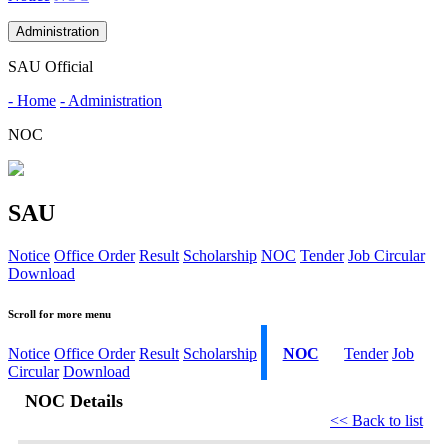
Administration
SAU Official
- Home
- Administration
NOC
SAU
Notice
Office Order
Result
Scholarship
NOC
Tender
Job Circular
Download
Scroll for more menu
Notice
Office Order
Result
Scholarship
NOC
Tender
Job
Circular
Download
NOC Details
<< Back to list