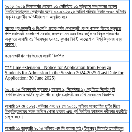
২০২৫-২০২৬ শিক্ষাবর্ষের লেভেল-০১ সেমিস্টার-০১ সুষ্ঠুভাবে সম্পাদনের লক্ষ্যে
দিকনির্দেশনামূলক প্রোগ্রাম অদ্য ০২-০১-২০২৬ তারিখ শনিবার বিকাল ৩:০০ ঘটিকায়
সিকৃবির কেন্দ্রীয় অডিটরিয়াম এ অনুষ্ঠিত হবে।
সাবেক প্রধানমন্ত্রী ও বিএনপি চেয়ারপার্সন দেশনেত্রী বেগম খালেদা জিয়ার মৃত্যুতে
গণপ্রজাতন্ত্রী বাংলাদেশ সরকার, জনপ্রশাসন মন্ত্রণালয় কর্তৃক জারিকৃত প্রজ্ঞাপন
অনুসারে আগামী ৩১ ডিসেম্বর ২০২৫, বুধবার নির্বাহী আদেশে এ বিশ্ববিদ্যালয় বন্ধ
থাকবে।
করোনাভাইরাস প্রতিরোধে জরুরী বিজ্ঞপ্তি
***Time extension - Notice for Application from Foreign
Students for Admission in the Session 2024-2025 (Last Date for
Application: 30 June 2025)
২০২৪-২৫ শিক্ষাবর্ষের স্নাতক (লেভেল-১, সিমেস্টার-১) শ্রেণীতে সিলেট কৃষি
বিশ্ববিদ্যালয়ে ভর্তির সুযোগ পাওয়া ছাত্র-ছাত্রীদের ভর্তি সংক্রান্ত বিজ্ঞপ্তি
আগামী ১৭ মে ২০২৫, শনিবার এবং ২৪ মে ২০২৫, শনিবার সাপ্তাহিক ছুটির দিনে
বিশ্ববিদ্যালয়ের সকল অফিস খোলা থাকবে এবং পূর্ব নির্ধারিত ফাইনাল পরীক্ষার যথারীতি
চালু থাকবে।
আগামী ১১ জানুয়ারি ২০২৫ শনিবার এম সি কলেজ মাঠ (টিলাগড়) সিলেটে তাফসিরুল