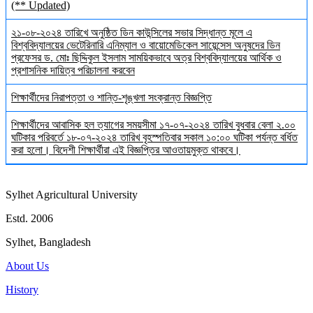
(** Updated)
২১-০৮-২০২৪ তারিখে অনুষ্ঠিত ডিন কাউন্সিলের সভার সিদ্ধান্ত মূলে এ
বিশ্ববিদ্যালয়ের ভেটেরিনারি এনিম্যাল ও বায়োমেডিকেল সায়েন্সেস অনুষদের ডিন
প্রফেসর ড. মোঃ ছিদ্দিকুল ইসলাম সাময়িকভাবে অত্র বিশ্ববিদ্যালয়ের আর্থিক ও
প্রশাসনিক দায়িত্ব পরিচালনা করবেন
শিক্ষার্থীদের নিরাপত্তা ও শান্তি-শৃঙ্খলা সংক্রান্ত বিজ্ঞপ্তি
শিক্ষার্থীদের আবাসিক হল ত্যাগের সময়সীমা ১৭-০৭-২০২৪ তারিখ বুধবার বেলা ২.০০
ঘটিকার পরিবর্তে ১৮-০৭-২০২৪ তারিখ বৃহস্পতিবার সকাল ১০:০০ ঘটিকা পর্যন্ত বর্ধিত
করা হলো। বিদেশী শিক্ষার্থীরা এই বিজ্ঞপ্তির আওতায়মুক্ত থাকবে।
Sylhet Agricultural University
Estd. 2006
Sylhet, Bangladesh
About Us
History