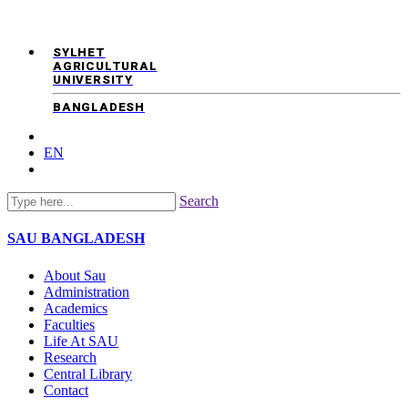
SYLHET
AGRICULTURAL
UNIVERSITY
BANGLADESH
EN
Search
SAU
BANGLADESH
About Sau
Administration
Academics
Faculties
Life At SAU
Research
Central Library
Contact