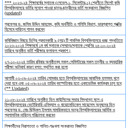
*** ২০২৩-২৪ শিক্ষাবর্ষের স্নাতক (লেভেল-১, সিমেস্টার-১) শ্রেণীতে সিলেট কৃষি
বিশ্ববিদ্যালয়ে ভর্তির সুযোগ পাওয়া ছাত্র-ছাত্রীদের ভর্তি সংক্রান্ত বিজ্ঞপ্তি
(updated)
প্রফেসর ড. জসিম উদ্দিন আহমেদ, কৃষি অর্থনীতি ও পলিসি বিভাগ, ভারপ্রাপ্ত প্রক্টর
হিসেবে দায়িত্ব পালন করবেন
কৃষিবিজ্ঞান বিষয়ে ডিগ্রি প্রদানকারী ৯ (নয়) টি পাবলিক বিশ্ববিদ্যালয়ে গুচ্ছ পদ্ধতিতে
২০২৩-২০২৪ শিক্ষাবর্ষে ১ম বর্ষ স্নাতক (সম্মান)/স্নাতক শ্রেণির ২৫-১০-২০২৪
তারিখে অনুষ্ঠিত ভর্তি পরীক্ষার ফলাফল প্রকাশ।
২৭-১০-২০২৪ তারিখ রবিবার অনুষ্ঠিতব্য সকল সেমিস্টারের সকল তত্বীয় ও ব্যবহারিক
পরীক্ষা অনিবার্য কারণ বশত: স্থগিত করা হলো
আগামী ০২-০৯-২০২৪ তারিখ সোমবার হতে বিশ্ববিদ্যালয়ের আবাসিক হলসমূহ খুলে
দেয়া হবে এবং ০৫-০৯-২০২৪ তারিখ বৃহস্পতিবার হতে একাডেমিক কার্যক্রম চালু হবে
(** Updated)
২১-০৮-২০২৪ তারিখে অনুষ্ঠিত ডিন কাউন্সিলের সভার সিদ্ধান্ত মূলে এ
বিশ্ববিদ্যালয়ের ভেটেরিনারি এনিম্যাল ও বায়োমেডিকেল সায়েন্সেস অনুষদের ডিন
প্রফেসর ড. মোঃ ছিদ্দিকুল ইসলাম সাময়িকভাবে অত্র বিশ্ববিদ্যালয়ের আর্থিক ও
প্রশাসনিক দায়িত্ব পরিচালনা করবেন
শিক্ষার্থীদের নিরাপত্তা ও শান্তি-শৃঙ্খলা সংক্রান্ত বিজ্ঞপ্তি