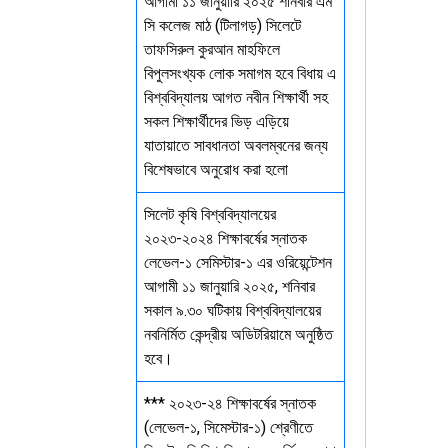
আগামী ১১ জানুয়ারি ২০২৫ শনিবার এম
সি কলেজ মাঠ (টিলাগড়) সিলেটে
তাফসিরুল কুরআন মাহফিলে
বিপুলসংখ্যক লোক সমাগম হবে বিধায় এ
বিশ্ববিদ্যালয় আগত নবীন শিক্ষার্থী সহ
সকল শিক্ষার্থীদের ভিড় এড়িয়ে
যাতায়াতে সাবধানতা অবলম্বনের জন্য
বিশেষভাবে অনুরোধ করা হলো
সিলেট কৃষি বিশ্ববিদ্যালয়ের
২০২৩-২০২৪ শিক্ষাবর্ষের স্নাতক
লেভেল-১ সেমিস্টার-১ এর ওরিয়েন্টেশন
আগামী ১১ জানুয়ারি ২০২৫, শনিবার
সকাল ৯.৩০ ঘটিকায় বিশ্ববিদ্যালয়ের
নবনির্মিত কেন্দ্রীয় অডিটরিয়ামে অনুষ্ঠিত
হবে।
*** ২০২৩-২৪ শিক্ষাবর্ষের স্নাতক
(লেভেল-১, সিমেস্টার-১) শ্রেণীতে