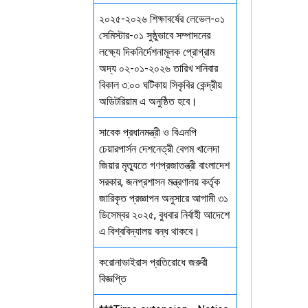
২০২৫-২০২৬ শিক্ষাবর্ষের লেভেল-০১
সেমিস্টার-০১ সুষ্ঠুভাবে সম্পাদনের
লক্ষ্যে দিকনির্দেশনামূলক প্রোগ্রাম
অদ্য ০২-০১-২০২৬ তারিখ শনিবার
বিকাল ৩:০০ ঘটিকায় সিকৃবির কেন্দ্রীয়
অডিটরিয়াম এ অনুষ্ঠিত হবে।
সাবেক প্রধানমন্ত্রী ও বিএনপি
চেয়ারপার্সন দেশনেত্রী বেগম খালেদা
জিয়ার মৃত্যুতে গণপ্রজাতন্ত্রী বাংলাদেশ
সরকার, জনপ্রশাসন মন্ত্রণালয় কর্তৃক
জারিকৃত প্রজ্ঞাপন অনুসারে আগামী ৩১
ডিসেম্বর ২০২৫, বুধবার নির্বাহী আদেশে
এ বিশ্ববিদ্যালয় বন্ধ থাকবে।
করোনাভাইরাস প্রতিরোধে জরুরী
বিজ্ঞপ্তি