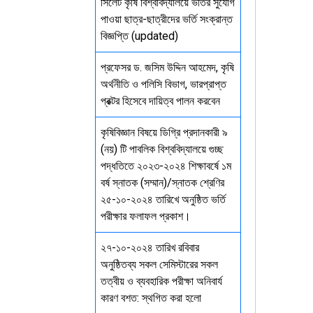
সিলেট কৃষি বিশ্ববিদ্যালয়ে ভর্তির সুযোগ
পাওয়া ছাত্র-ছাত্রীদের ভর্তি সংক্রান্ত
বিজ্ঞপ্তি (updated)
প্রফেসর ড. জসিম উদ্দিন আহমেদ, কৃষি
অর্থনীতি ও পলিসি বিভাগ, ভারপ্রাপ্ত
প্রক্টর হিসেবে দায়িত্ব পালন করবেন
কৃষিবিজ্ঞান বিষয়ে ডিগ্রি প্রদানকারী ৯
(নয়) টি পাবলিক বিশ্ববিদ্যালয়ে গুচ্ছ
পদ্ধতিতে ২০২৩-২০২৪ শিক্ষাবর্ষে ১ম
বর্ষ স্নাতক (সম্মান)/স্নাতক শ্রেণির
২৫-১০-২০২৪ তারিখে অনুষ্ঠিত ভর্তি
পরীক্ষার ফলাফল প্রকাশ।
২৭-১০-২০২৪ তারিখ রবিবার
অনুষ্ঠিতব্য সকল সেমিস্টারের সকল
তত্বীয় ও ব্যবহারিক পরীক্ষা অনিবার্য
কারণ বশত: স্থগিত করা হলো