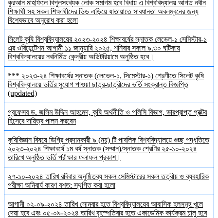
কুরআন মাহফিলে বিপুলসংখ্যক লোক সমাগম হবে বিধায় এ বিশ্ববিদ্যালয় আগত নবীন
শিক্ষার্থী সহ সকল শিক্ষার্থীদের ভিড় এড়িয়ে যাতায়াতে সাবধানতা অবলম্বনের জন্য
বিশেষভাবে অনুরোধ করা হলো
সিলেট কৃষি বিশ্ববিদ্যালয়ের ২০২৩-২০২৪ শিক্ষাবর্ষের স্নাতক লেভেল-১ সেমিস্টার-১
এর ওরিয়েন্টেশন আগামী ১১ জানুয়ারি ২০২৫, শনিবার সকাল ৯.৩০ ঘটিকায়
বিশ্ববিদ্যালয়ের নবনির্মিত কেন্দ্রীয় অডিটরিয়ামে অনুষ্ঠিত হবে।
*** ২০২৩-২৪ শিক্ষাবর্ষের স্নাতক (লেভেল-১, সিমেস্টার-১) শ্রেণীতে সিলেট কৃষি
বিশ্ববিদ্যালয়ে ভর্তির সুযোগ পাওয়া ছাত্র-ছাত্রীদের ভর্তি সংক্রান্ত বিজ্ঞপ্তি
(updated)
প্রফেসর ড. জসিম উদ্দিন আহমেদ, কৃষি অর্থনীতি ও পলিসি বিভাগ, ভারপ্রাপ্ত প্রক্টর
হিসেবে দায়িত্ব পালন করবেন
কৃষিবিজ্ঞান বিষয়ে ডিগ্রি প্রদানকারী ৯ (নয়) টি পাবলিক বিশ্ববিদ্যালয়ে গুচ্ছ পদ্ধতিতে
২০২৩-২০২৪ শিক্ষাবর্ষে ১ম বর্ষ স্নাতক (সম্মান)/স্নাতক শ্রেণির ২৫-১০-২০২৪
তারিখে অনুষ্ঠিত ভর্তি পরীক্ষার ফলাফল প্রকাশ।
২৭-১০-২০২৪ তারিখ রবিবার অনুষ্ঠিতব্য সকল সেমিস্টারের সকল তত্বীয় ও ব্যবহারিক
পরীক্ষা অনিবার্য কারণ বশত: স্থগিত করা হলো
আগামী ০২-০৯-২০২৪ তারিখ সোমবার হতে বিশ্ববিদ্যালয়ের আবাসিক হলসমূহ খুলে
দেয়া হবে এবং ০৫-০৯-২০২৪ তারিখ বৃহস্পতিবার হতে একাডেমিক কার্যক্রম চালু হবে