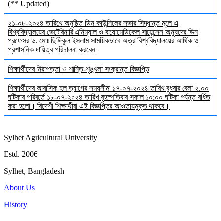
(** Updated)
২১-০৮-২০২৪ তারিখে অনুষ্ঠিত ডিন কাউন্সিলের সভার সিদ্ধান্ত মূলে এ
বিশ্ববিদ্যালয়ের ভেটেরিনারি এনিম্যাল ও বায়োমেডিকেল সায়েন্সেস অনুষদের ডিন
প্রফেসর ড. মোঃ ছিদ্দিকুল ইসলাম সাময়িকভাবে অত্র বিশ্ববিদ্যালয়ের আর্থিক ও
প্রশাসনিক দায়িত্ব পরিচালনা করবেন
শিক্ষার্থীদের নিরাপত্তা ও শান্তি-শৃঙ্খলা সংক্রান্ত বিজ্ঞপ্তি
শিক্ষার্থীদের আবাসিক হল ত্যাগের সময়সীমা ১৭-০৭-২০২৪ তারিখ বুধবার বেলা ২.০০
ঘটিকার পরিবর্তে ১৮-০৭-২০২৪ তারিখ বৃহস্পতিবার সকাল ১০:০০ ঘটিকা পর্যন্ত বর্ধিত
করা হলো। বিদেশী শিক্ষার্থীরা এই বিজ্ঞপ্তির আওতায়মুক্ত থাকবে।
Sylhet Agricultural University
Estd. 2006
Sylhet, Bangladesh
About Us
History