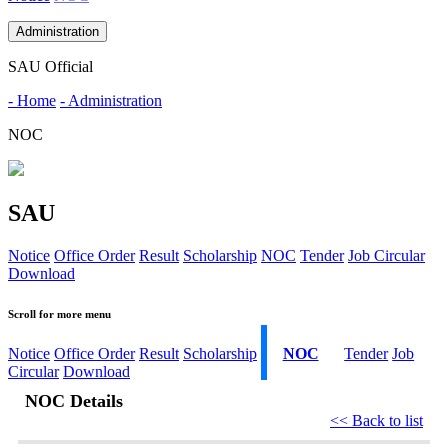
Administration
SAU Official
- Home
- Administration
NOC
SAU
Notice
Office Order
Result
Scholarship
NOC
Tender
Job Circular
Download
Scroll for more menu
Notice
Office Order
Result
Scholarship
NOC
Tender
Job
Circular
Download
NOC Details
<< Back to list