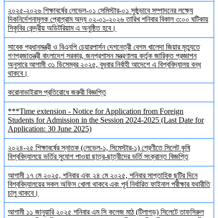
২০২৫-২০২৬ শিক্ষাবর্ষের লেভেল-০১ সেমিস্টার-০১ সুষ্ঠুভাবে সম্পাদনের লক্ষ্যে
দিকনির্দেশনামূলক প্রোগ্রাম অদ্য ০২-০১-২০২৬ তারিখ শনিবার বিকাল ৩:০০ ঘটিকায়
সিকৃবির কেন্দ্রীয় অডিটরিয়াম এ অনুষ্ঠিত হবে।
সাবেক প্রধানমন্ত্রী ও বিএনপি চেয়ারপার্সন দেশনেত্রী বেগম খালেদা জিয়ার মৃত্যুতে
গণপ্রজাতন্ত্রী বাংলাদেশ সরকার, জনপ্রশাসন মন্ত্রণালয় কর্তৃক জারিকৃত প্রজ্ঞাপন
অনুসারে আগামী ৩১ ডিসেম্বর ২০২৫, বুধবার নির্বাহী আদেশে এ বিশ্ববিদ্যালয় বন্ধ
থাকবে।
করোনাভাইরাস প্রতিরোধে জরুরী বিজ্ঞপ্তি
***Time extension - Notice for Application from Foreign
Students for Admission in the Session 2024-2025 (Last Date for
Application: 30 June 2025)
২০২৪-২৫ শিক্ষাবর্ষের স্নাতক (লেভেল-১, সিমেস্টার-১) শ্রেণীতে সিলেট কৃষি
বিশ্ববিদ্যালয়ে ভর্তির সুযোগ পাওয়া ছাত্র-ছাত্রীদের ভর্তি সংক্রান্ত বিজ্ঞপ্তি
আগামী ১৭ মে ২০২৫, শনিবার এবং ২৪ মে ২০২৫, শনিবার সাপ্তাহিক ছুটির দিনে
বিশ্ববিদ্যালয়ের সকল অফিস খোলা থাকবে এবং পূর্ব নির্ধারিত ফাইনাল পরীক্ষার যথারীতি
চালু থাকবে।
আগামী ১১ জানুয়ারি ২০২৫ শনিবার এম সি কলেজ মাঠ (টিলাগড়) সিলেটে তাফসিরুল