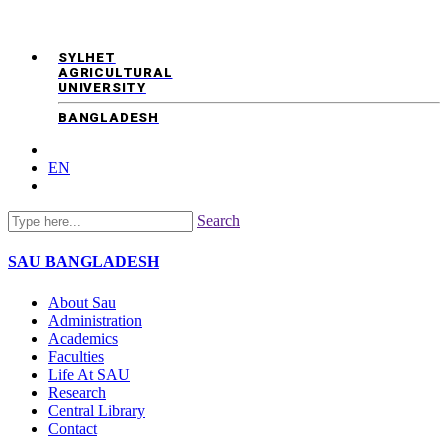
SYLHET
AGRICULTURAL
UNIVERSITY
BANGLADESH
EN
Search
SAU
BANGLADESH
About Sau
Administration
Academics
Faculties
Life At SAU
Research
Central Library
Contact