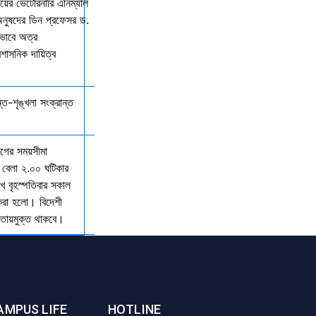
ালয়ের ভেটেরিনারি এনিম্যাল
অনুষদের ডিন প্রফেসর ড.
কভাবে অত্র
রশাসনিক দায়িত্ব
্তি-শৃঙ্খলা সংক্রান্ত
যাগের সময়সীমা
 বেলা ২.০০ ঘটিকার
খ বৃহস্পতিবার সকাল
 করা হলো। বিদেশী
আওতায়মুক্ত থাকবে।
AMPUS LIFE
HOTLINE