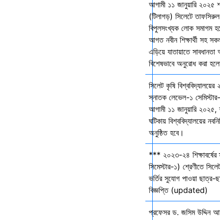
আগামী ১১ জানুয়ারি ২০২৫ 
(টিলাগড়) সিলেটে তাফসিরু
বিপুলসংখ্যক লোক সমাগম হবে 
আগত নবীন শিক্ষার্থী সহ সকল 
এড়িয়ে যাতায়াতে সাবধানতা
বিশেষভাবে অনুরোধ করা হল
সিলেট কৃষি বিশ্ববিদ্যালয়ের
স্নাতক লেভেল-১ সেমিস্টার-
আগামী ১১ জানুয়ারি ২০২৫,
ঘটিকায় বিশ্ববিদ্যালয়ের নবনির
অনুষ্ঠিত হবে।
*** ২০২৩-২৪ শিক্ষাবর্ষের
সিমেস্টার-১) শ্রেণীতে সিলেট
ভর্তির সুযোগ পাওয়া ছাত্র-ছা
বিজ্ঞপ্তি (updated)
প্রফেসর ড. জসিম উদ্দিন আহ