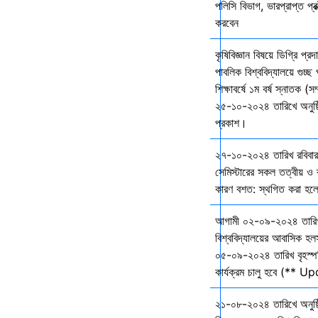
পলিসি বিভাগ, ভারপ্রাপ্ত প্রক
করবেন
কৃষিবিজ্ঞান বিষয়ে ডিগ্রি প্র
পাবলিক বিশ্ববিদ্যালয়ে গুচ
শিক্ষাবর্ষে ১ম বর্ষ স্নাতক (স
২৫-১০-২০২৪ তারিখে অনুষ্ঠি
প্রকাশ।
২৭-১০-২০২৪ তারিখ রবিবার 
সেমিস্টারের সকল তত্বীয় ও ব্
কারণ বশত: স্থগিত করা হল
আগামী ০২-০৯-২০২৪ তারি
বিশ্ববিদ্যালয়ের আবাসিক হল
০৫-০৯-২০২৪ তারিখ বৃহস্প
কার্যক্রম চালু হবে (** 
২১-০৮-২০২৪ তারিখে অনুষ্ঠ