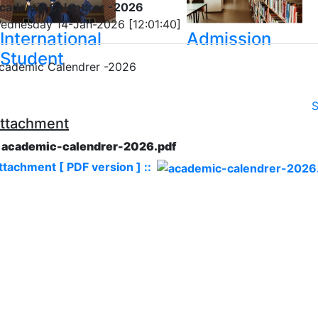
cademic Calendrer -2026
ednesday 14-Jan-2026 [12:01:40]
International
Admission
Student
cademic Calendrer -2026
S
ttachment
. academic-calendrer-2026.pdf
ttachment [ PDF version ] ::