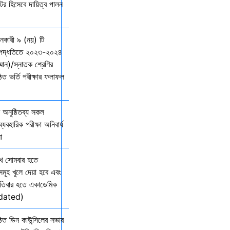
্টর হিসেবে দায়িত্ব পালন
দানকারী ৯ (নয়) টি
্ছ পদ্ধতিতে ২০২৩-২০২৪
ম্মান)/স্নাতক শ্রেণির
ত ভর্তি পরীক্ষার ফলাফল
অনুষ্ঠিতব্য সকল
যবহারিক পরীক্ষা অনিবার্য
ো
খ সোমবার হতে
সমূহ খুলে দেয়া হবে এবং
তিবার হতে একাডেমিক
Updated)
িত ডিন কাউন্সিলের সভার