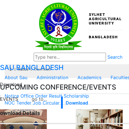
SYLHET
AGRICULTURAL
UNIVERSITY
BANGLADESH
Search
SAU
BANGLADESH
Notice
Download
About Sau
Administration
Academics
Facultie
Download
UPCOMING CONFERENCE/EVENTS
Notice
Office Order
Result
Scholarship
EVENTS
NOC
Tender
Job Circular
Download
ownload Details