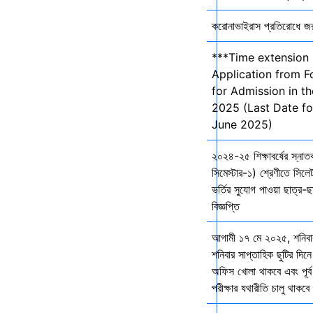
করোনাভাইরাস প্রতিরোধে জরুর
***Time extension 
Application from F
for Admission in t
2025 (Last Date fo
June 2025)
২০২৪-২৫ শিক্ষাবর্ষের স্না
সিমেস্টার-১) শ্রেণীতে সিলেট
ভর্তির সুযোগ পাওয়া ছাত্র-ছা
বিজ্ঞপ্তি
আগামী ১৭ মে ২০২৫, শনিব
শনিবার সাপ্তাহিক ছুটির দিনে
অফিস খোলা থাকবে এবং পূর্ব 
পরীক্ষার যথারীতি চালু থাকব