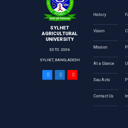
History
F
SYLHET
Vision
C
AGRICULTURAL
UNIVERSITY
Mission
P
ESTD. 2006
SYLHET, BANGLADESH
At a Glance
U
Sau Acts
P
Contact Us
I