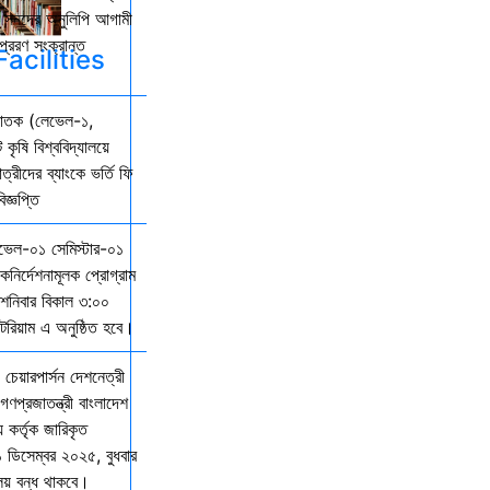
কল সনদের অনুলিপি আগামী
্রেরণ সংক্রান্ত
acilities
্নাতক (লেভেল-১,
 কৃষি বিশ্ববিদ্যালয়ে
ত্রীদের ব্যাংকে ভর্তি ফি
জ্ঞপ্তি
েভেল-০১ সেমিস্টার-০১
দিকনির্দেশনামূলক প্রোগ্রাম
নিবার বিকাল ৩:০০
িটরিয়াম এ অনুষ্ঠিত হবে।
 চেয়ারপার্সন দেশনেত্রী
গণপ্রজাতন্ত্রী বাংলাদেশ
় কর্তৃক জারিকৃত
১ ডিসেম্বর ২০২৫, বুধবার
ালয় বন্ধ থাকবে।