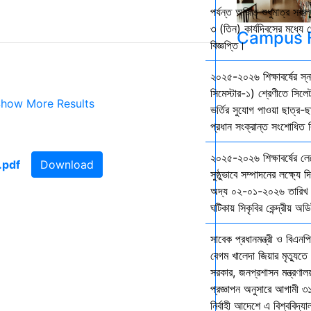
পর্যন্ত অর্জিত শুধুমাত্র স
৩ (তিন) কার্যদিবসের মধ্যে প
Campus F
বিজ্ঞপ্তি।
২০২৫-২০২৬ শিক্ষাবর্ষের স
সিমেস্টার-১) শ্রেণীতে সিলেট
how More Results
ভর্তির সুযোগ পাওয়া ছাত্র-ছা
প্রধান সংক্রান্ত সংশোধিত বি
২০২৫-২০২৬ শিক্ষাবর্ষের ল
Download
সুষ্ঠুভাবে সম্পাদনের লক্ষ্যে 
অদ্য ০২-০১-২০২৬ তারিখ শ
ঘটিকায় সিকৃবির কেন্দ্রীয় অড
সাবেক প্রধানমন্ত্রী ও বিএনপি
বেগম খালেদা জিয়ার মৃত্যুতে 
সরকার, জনপ্রশাসন মন্ত্রণালয
প্রজ্ঞাপন অনুসারে আগামী ৩
নির্বাহী আদেশে এ বিশ্ববিদ্য