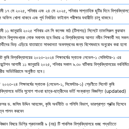
মী ১৭ মে ২০২৫, শনিবার এবং ২৪ মে ২০২৫, শনিবার সাপ্তাহিক ছুটির দিনে বিশ্ববিদ্যালয
 অফিস খোলা থাকবে এবং পূর্ব নির্ধারিত ফাইনাল পরীক্ষার যথারীতি চালু থাকবে।
মী ১১ জানুয়ারি ২০২৫ শনিবার এম সি কলেজ মাঠ (টিলাগড়) সিলেটে তাফসিরুল কুরআন
ফিলে বিপুলসংখ্যক লোক সমাগম হবে বিধায় এ বিশ্ববিদ্যালয় আগত নবীন শিক্ষার্থী সহ সকল
ষার্থীদের ভিড় এড়িয়ে যাতায়াতে সাবধানতা অবলম্বনের জন্য বিশেষভাবে অনুরোধ করা হলো
েট কৃষি বিশ্ববিদ্যালয়ের ২০২৩-২০২৪ শিক্ষাবর্ষের স্নাতক লেভেল-১ সেমিস্টার-১ এর
য়েন্টেশন আগামী ১১ জানুয়ারি ২০২৫, শনিবার সকাল ৯.৩০ ঘটিকায় বিশ্ববিদ্যালয়ের নবনির্মিত
দ্রীয় অডিটরিয়ামে অনুষ্ঠিত হবে।
 ২০২৩-২৪ শিক্ষাবর্ষের স্নাতক (লেভেল-১, সিমেস্টার-১) শ্রেণীতে সিলেট কৃষি
ববিদ্যালয়ে ভর্তির সুযোগ পাওয়া ছাত্র-ছাত্রীদের ভর্তি সংক্রান্ত বিজ্ঞপ্তি (updated)
েসর ড. জসিম উদ্দিন আহমেদ, কৃষি অর্থনীতি ও পলিসি বিভাগ, ভারপ্রাপ্ত প্রক্টর হিসেবে
িত্ব পালন করবেন
বিজ্ঞান বিষয়ে ডিগ্রি প্রদানকারী ৯ (নয়) টি পাবলিক বিশ্ববিদ্যালয়ে গুচ্ছ পদ্ধতিতে