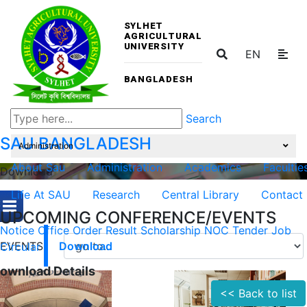
SYLHET
AGRICULTURAL
UNIVERSITY
EN
BANGLADESH
Search
SAU
BANGLADESH
Administration
About Sau
Administration
Academics
Facultie
Download
Life At SAU
Research
Central Library
Contact
UPCOMING CONFERENCE/EVENTS
Notice
Office Order
Result
Scholarship
NOC
Tender
Job
EVENTS
Circular
Download
ownload Details
<< Back to list