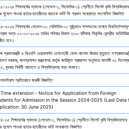
৫-২০২৬ শিক্ষাবর্ষের স্নাতক (লেভেল-১, সিমেস্টার-১) শ্রেণীতে সিলেট কৃষি বিশ্ববিদ্যাল
ির সুযোগ পাওয়া ছাত্র-ছাত্রীদের ব্যাংকে ভর্তি ফি প্রধান সংক্রান্ত সংশোধিত বিজ্ঞপ্তি
-২০২৬ শিক্ষাবর্ষের লেভেল-০১ সেমিস্টার-০১ সুষ্ঠুভাবে সম্পাদনের লক্ষ্যে দিকনির্দেশনাম
োগ্রাম অদ্য ০২-০১-২০২৬ তারিখ শনিবার বিকাল ৩:০০ ঘটিকায় সিকৃবির কেন্দ্রীয় অডিটরিয়
ষ্ঠিত হবে।
ক প্রধানমন্ত্রী ও বিএনপি চেয়ারপার্সন দেশনেত্রী বেগম খালেদা জিয়ার মৃত্যুতে গণপ্রজাতন্ত্
াদেশ সরকার, জনপ্রশাসন মন্ত্রণালয় কর্তৃক জারিকৃত প্রজ্ঞাপন অনুসারে আগামী ৩১ ডিসেম্
, বুধবার নির্বাহী আদেশে এ বিশ্ববিদ্যালয় বন্ধ থাকবে।
নাভাইরাস প্রতিরোধে জরুরী বিজ্ঞপ্তি
*Time extension - Notice for Application from Foreign
udents for Admission in the Session 2024-2025 (Last Date 
plication: 30 June 2025)
-২৫ শিক্ষাবর্ষের স্নাতক (লেভেল-১, সিমেস্টার-১) শ্রেণীতে সিলেট কৃষি বিশ্ববিদ্যালয়ে
ির সুযোগ পাওয়া ছাত্র-ছাত্রীদের ভর্তি সংক্রান্ত বিজ্ঞপ্তি