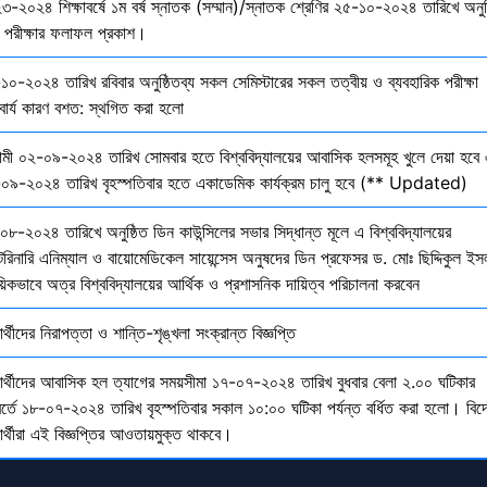
৩-২০২৪ শিক্ষাবর্ষে ১ম বর্ষ স্নাতক (সম্মান)/স্নাতক শ্রেণির ২৫-১০-২০২৪ তারিখে অনুষ
তি পরীক্ষার ফলাফল প্রকাশ।
১০-২০২৪ তারিখ রবিবার অনুষ্ঠিতব্য সকল সেমিস্টারের সকল তত্বীয় ও ব্যবহারিক পরীক্ষা
বার্য কারণ বশত: স্থগিত করা হলো
মী ০২-০৯-২০২৪ তারিখ সোমবার হতে বিশ্ববিদ্যালয়ের আবাসিক হলসমূহ খুলে দেয়া হবে 
০৯-২০২৪ তারিখ বৃহস্পতিবার হতে একাডেমিক কার্যক্রম চালু হবে (** Updated)
০৮-২০২৪ তারিখে অনুষ্ঠিত ডিন কাউন্সিলের সভার সিদ্ধান্ত মূলে এ বিশ্ববিদ্যালয়ের
েরিনারি এনিম্যাল ও বায়োমেডিকেল সায়েন্সেস অনুষদের ডিন প্রফেসর ড. মোঃ ছিদ্দিকুল ইস
য়িকভাবে অত্র বিশ্ববিদ্যালয়ের আর্থিক ও প্রশাসনিক দায়িত্ব পরিচালনা করবেন
ষার্থীদের নিরাপত্তা ও শান্তি-শৃঙ্খলা সংক্রান্ত বিজ্ঞপ্তি
্ষার্থীদের আবাসিক হল ত্যাগের সময়সীমা ১৭-০৭-২০২৪ তারিখ বুধবার বেলা ২.০০ ঘটিকার
বর্তে ১৮-০৭-২০২৪ তারিখ বৃহস্পতিবার সকাল ১০:০০ ঘটিকা পর্যন্ত বর্ধিত করা হলো। বিদ
ষার্থীরা এই বিজ্ঞপ্তির আওতায়মুক্ত থাকবে।