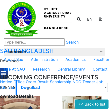
SYLHET
AGRICULTURAL
UNIVERSITY
EN
BANGLADESH
Search
SAU
BANGLADESH
Administration
About Sau
Administration
Academics
Facultie
Download
Life At SAU
Research
Central Library
Contact
UPCOMING CONFERENCE/EVENTS
Notice
Office Order
Result
Scholarship
NOC
Tender
Job
EVENTS
Circular
Download
ownload Details
<< Back to list