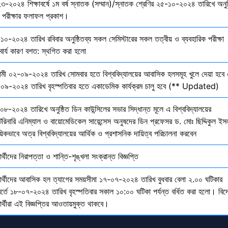
৩-২০২৪ শিক্ষাবর্ষে ১ম বর্ষ স্নাতক (সম্মান)/স্নাতক শ্রেণির ২৫-১০-২০২৪ তারিখে অনুষ
তি পরীক্ষার ফলাফল প্রকাশ।
১০-২০২৪ তারিখ রবিবার অনুষ্ঠিতব্য সকল সেমিস্টারের সকল তত্বীয় ও ব্যবহারিক পরীক্ষা
বার্য কারণ বশত: স্থগিত করা হলো
মী ০২-০৯-২০২৪ তারিখ সোমবার হতে বিশ্ববিদ্যালয়ের আবাসিক হলসমূহ খুলে দেয়া হবে 
০৯-২০২৪ তারিখ বৃহস্পতিবার হতে একাডেমিক কার্যক্রম চালু হবে (** Updated)
০৮-২০২৪ তারিখে অনুষ্ঠিত ডিন কাউন্সিলের সভার সিদ্ধান্ত মূলে এ বিশ্ববিদ্যালয়ের
েরিনারি এনিম্যাল ও বায়োমেডিকেল সায়েন্সেস অনুষদের ডিন প্রফেসর ড. মোঃ ছিদ্দিকুল ইস
য়িকভাবে অত্র বিশ্ববিদ্যালয়ের আর্থিক ও প্রশাসনিক দায়িত্ব পরিচালনা করবেন
ষার্থীদের নিরাপত্তা ও শান্তি-শৃঙ্খলা সংক্রান্ত বিজ্ঞপ্তি
্ষার্থীদের আবাসিক হল ত্যাগের সময়সীমা ১৭-০৭-২০২৪ তারিখ বুধবার বেলা ২.০০ ঘটিকার
বর্তে ১৮-০৭-২০২৪ তারিখ বৃহস্পতিবার সকাল ১০:০০ ঘটিকা পর্যন্ত বর্ধিত করা হলো। বিদ
ষার্থীরা এই বিজ্ঞপ্তির আওতায়মুক্ত থাকবে।