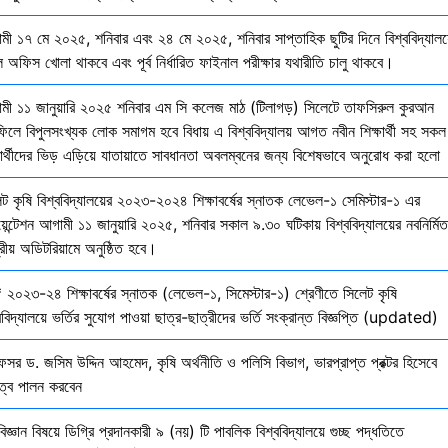
মী ১৭ মে ২০২৫, শনিবার এবং ২৪ মে ২০২৫, শনিবার সাপ্তাহিক ছুটির দিনে বিশ্ববিদ্যালয
 অফিস খোলা থাকবে এবং পূর্ব নির্ধারিত ফাইনাল পরীক্ষার যথারীতি চালু থাকবে।
মী ১১ জানুয়ারি ২০২৫ শনিবার এম সি কলেজ মাঠ (টিলাগড়) সিলেটে তাফসিরুল কুরআন
ফিলে বিপুলসংখ্যক লোক সমাগম হবে বিধায় এ বিশ্ববিদ্যালয় আগত নবীন শিক্ষার্থী সহ সকল
ষার্থীদের ভিড় এড়িয়ে যাতায়াতে সাবধানতা অবলম্বনের জন্য বিশেষভাবে অনুরোধ করা হলো
েট কৃষি বিশ্ববিদ্যালয়ের ২০২৩-২০২৪ শিক্ষাবর্ষের স্নাতক লেভেল-১ সেমিস্টার-১ এর
য়েন্টেশন আগামী ১১ জানুয়ারি ২০২৫, শনিবার সকাল ৯.৩০ ঘটিকায় বিশ্ববিদ্যালয়ের নবনির্মিত
দ্রীয় অডিটরিয়ামে অনুষ্ঠিত হবে।
 ২০২৩-২৪ শিক্ষাবর্ষের স্নাতক (লেভেল-১, সিমেস্টার-১) শ্রেণীতে সিলেট কৃষি
ববিদ্যালয়ে ভর্তির সুযোগ পাওয়া ছাত্র-ছাত্রীদের ভর্তি সংক্রান্ত বিজ্ঞপ্তি (updated)
েসর ড. জসিম উদ্দিন আহমেদ, কৃষি অর্থনীতি ও পলিসি বিভাগ, ভারপ্রাপ্ত প্রক্টর হিসেবে
িত্ব পালন করবেন
বিজ্ঞান বিষয়ে ডিগ্রি প্রদানকারী ৯ (নয়) টি পাবলিক বিশ্ববিদ্যালয়ে গুচ্ছ পদ্ধতিতে