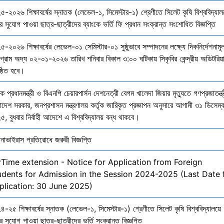
৫-২০২৬ শিক্ষাবর্ষের স্নাতক (লেভেল-১, সিমেস্টার-১) শ্রেণীতে সিলেট কৃষি বিশ্ববিদ্যাল
ির সুযোগ পাওয়া ছাত্র-ছাত্রীদের ব্যাংকে ভর্তি ফি প্রধান সংক্রান্ত সংশোধিত বিজ্ঞপ্তি
-২০২৬ শিক্ষাবর্ষের লেভেল-০১ সেমিস্টার-০১ সুষ্ঠুভাবে সম্পাদনের লক্ষ্যে দিকনির্দেশনাম
োগ্রাম অদ্য ০২-০১-২০২৬ তারিখ শনিবার বিকাল ৩:০০ ঘটিকায় সিকৃবির কেন্দ্রীয় অডিটরিয়
ষ্ঠিত হবে।
ক প্রধানমন্ত্রী ও বিএনপি চেয়ারপার্সন দেশনেত্রী বেগম খালেদা জিয়ার মৃত্যুতে গণপ্রজাতন্ত্
াদেশ সরকার, জনপ্রশাসন মন্ত্রণালয় কর্তৃক জারিকৃত প্রজ্ঞাপন অনুসারে আগামী ৩১ ডিসেম্
, বুধবার নির্বাহী আদেশে এ বিশ্ববিদ্যালয় বন্ধ থাকবে।
নাভাইরাস প্রতিরোধে জরুরী বিজ্ঞপ্তি
*Time extension - Notice for Application from Foreign
udents for Admission in the Session 2024-2025 (Last Date 
plication: 30 June 2025)
-২৫ শিক্ষাবর্ষের স্নাতক (লেভেল-১, সিমেস্টার-১) শ্রেণীতে সিলেট কৃষি বিশ্ববিদ্যালয়ে
ির সুযোগ পাওয়া ছাত্র-ছাত্রীদের ভর্তি সংক্রান্ত বিজ্ঞপ্তি