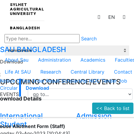
SYLHET
AGRICULTURAL
UNIVERSITY
EN
BANGLADESH
Search
SAU
BANGLADESH
Administration
About Sau
Administration
Academics
Facultie
Download
Life At SAU
Research
Central Library
Contact
UPCOMING CONFERENCE/EVENTS
Notice
Office Order
Result
Scholarship
NOC
Tender
Job
Circular
Download
EVENTS
ownload Details
<< Back to list
International
Admission
Student
ouse Allotment Form (Staff)
onday 03-Apr-2023 [10:04:43]