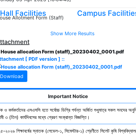
Hall Facilities
Campus Facilitie
ouse Allotment Form (Staff)
Show More Results
ttachment
. House allocation Form (staff)_20230402_0001.pdf
ttachment [ PDF version ] ::
Download
Important Notice
ষক ও কর্মকর্তাদের এসএসসি হতে সর্বোচ্চ ডিগ্রি পর্যন্ত অর্জিত শুধুমাত্র সকল সনদের অনুল
ী ৩ (তিন) কার্যদিবসের মধ্যে প্রেরণ সংক্রান্ত বিজ্ঞপ্তি।
৫-২০২৬ শিক্ষাবর্ষের স্নাতক (লেভেল-১, সিমেস্টার-১) শ্রেণীতে সিলেট কৃষি বিশ্ববিদ্যাল