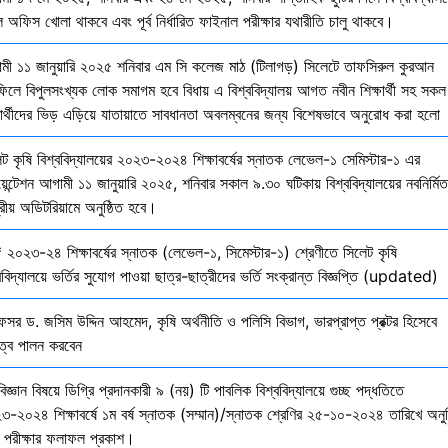
 অফিস খোলা থাকবে এবং পূর্ব নির্ধারিত ফাইনাল পরীক্ষার যথারীতি চালু থাকবে।
মী ১১ জানুয়ারি ২০২৫ শনিবার এম সি কলেজ মাঠ (টিলাগড়) সিলেটে তাফসিরুল কুরআন
ফিলে বিপুলসংখ্যক লোক সমাগম হবে বিধায় এ বিশ্ববিদ্যালয় আগত নবীন শিক্ষার্থী সহ সকল
ষার্থীদের ভিড় এড়িয়ে যাতায়াতে সাবধানতা অবলম্বনের জন্য বিশেষভাবে অনুরোধ করা হলো
েট কৃষি বিশ্ববিদ্যালয়ের ২০২৩-২০২৪ শিক্ষাবর্ষের স্নাতক লেভেল-১ সেমিস্টার-১ এর
য়েন্টেশন আগামী ১১ জানুয়ারি ২০২৫, শনিবার সকাল ৯.৩০ ঘটিকায় বিশ্ববিদ্যালয়ের নবনির্মিত
দ্রীয় অডিটরিয়ামে অনুষ্ঠিত হবে।
 ২০২৩-২৪ শিক্ষাবর্ষের স্নাতক (লেভেল-১, সিমেস্টার-১) শ্রেণীতে সিলেট কৃষি
ববিদ্যালয়ে ভর্তির সুযোগ পাওয়া ছাত্র-ছাত্রীদের ভর্তি সংক্রান্ত বিজ্ঞপ্তি (updated)
েসর ড. জসিম উদ্দিন আহমেদ, কৃষি অর্থনীতি ও পলিসি বিভাগ, ভারপ্রাপ্ত প্রক্টর হিসেবে
িত্ব পালন করবেন
বিজ্ঞান বিষয়ে ডিগ্রি প্রদানকারী ৯ (নয়) টি পাবলিক বিশ্ববিদ্যালয়ে গুচ্ছ পদ্ধতিতে
৩-২০২৪ শিক্ষাবর্ষে ১ম বর্ষ স্নাতক (সম্মান)/স্নাতক শ্রেণির ২৫-১০-২০২৪ তারিখে অনুষ
তি পরীক্ষার ফলাফল প্রকাশ।