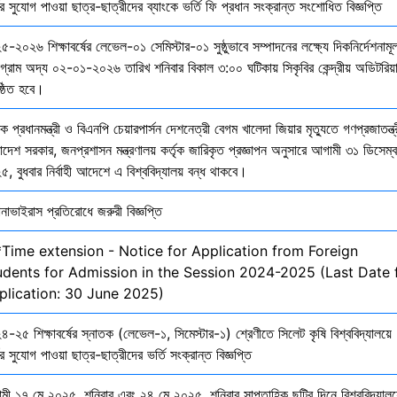
ির সুযোগ পাওয়া ছাত্র-ছাত্রীদের ব্যাংকে ভর্তি ফি প্রধান সংক্রান্ত সংশোধিত বিজ্ঞপ্তি
-২০২৬ শিক্ষাবর্ষের লেভেল-০১ সেমিস্টার-০১ সুষ্ঠুভাবে সম্পাদনের লক্ষ্যে দিকনির্দেশনাম
োগ্রাম অদ্য ০২-০১-২০২৬ তারিখ শনিবার বিকাল ৩:০০ ঘটিকায় সিকৃবির কেন্দ্রীয় অডিটরিয়
ষ্ঠিত হবে।
ক প্রধানমন্ত্রী ও বিএনপি চেয়ারপার্সন দেশনেত্রী বেগম খালেদা জিয়ার মৃত্যুতে গণপ্রজাতন্ত্
াদেশ সরকার, জনপ্রশাসন মন্ত্রণালয় কর্তৃক জারিকৃত প্রজ্ঞাপন অনুসারে আগামী ৩১ ডিসেম্
, বুধবার নির্বাহী আদেশে এ বিশ্ববিদ্যালয় বন্ধ থাকবে।
নাভাইরাস প্রতিরোধে জরুরী বিজ্ঞপ্তি
*Time extension - Notice for Application from Foreign
udents for Admission in the Session 2024-2025 (Last Date 
plication: 30 June 2025)
-২৫ শিক্ষাবর্ষের স্নাতক (লেভেল-১, সিমেস্টার-১) শ্রেণীতে সিলেট কৃষি বিশ্ববিদ্যালয়ে
ির সুযোগ পাওয়া ছাত্র-ছাত্রীদের ভর্তি সংক্রান্ত বিজ্ঞপ্তি
মী ১৭ মে ২০২৫, শনিবার এবং ২৪ মে ২০২৫, শনিবার সাপ্তাহিক ছুটির দিনে বিশ্ববিদ্যালয