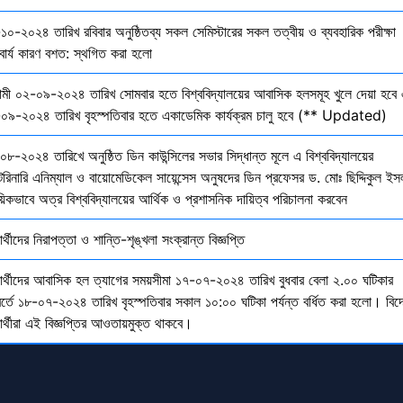
১০-২০২৪ তারিখ রবিবার অনুষ্ঠিতব্য সকল সেমিস্টারের সকল তত্বীয় ও ব্যবহারিক পরীক্ষা
বার্য কারণ বশত: স্থগিত করা হলো
মী ০২-০৯-২০২৪ তারিখ সোমবার হতে বিশ্ববিদ্যালয়ের আবাসিক হলসমূহ খুলে দেয়া হবে 
০৯-২০২৪ তারিখ বৃহস্পতিবার হতে একাডেমিক কার্যক্রম চালু হবে (** Updated)
০৮-২০২৪ তারিখে অনুষ্ঠিত ডিন কাউন্সিলের সভার সিদ্ধান্ত মূলে এ বিশ্ববিদ্যালয়ের
েরিনারি এনিম্যাল ও বায়োমেডিকেল সায়েন্সেস অনুষদের ডিন প্রফেসর ড. মোঃ ছিদ্দিকুল ইস
য়িকভাবে অত্র বিশ্ববিদ্যালয়ের আর্থিক ও প্রশাসনিক দায়িত্ব পরিচালনা করবেন
ষার্থীদের নিরাপত্তা ও শান্তি-শৃঙ্খলা সংক্রান্ত বিজ্ঞপ্তি
্ষার্থীদের আবাসিক হল ত্যাগের সময়সীমা ১৭-০৭-২০২৪ তারিখ বুধবার বেলা ২.০০ ঘটিকার
বর্তে ১৮-০৭-২০২৪ তারিখ বৃহস্পতিবার সকাল ১০:০০ ঘটিকা পর্যন্ত বর্ধিত করা হলো। বিদ
ষার্থীরা এই বিজ্ঞপ্তির আওতায়মুক্ত থাকবে।