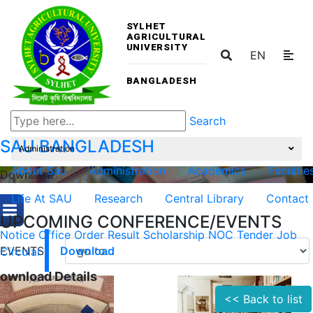
SYLHET
AGRICULTURAL
UNIVERSITY
EN
BANGLADESH
Search
SAU
BANGLADESH
Administration
About Sau
Administration
Academics
Facultie
Download
Life At SAU
Research
Central Library
Contact
UPCOMING CONFERENCE/EVENTS
Notice
Office Order
Result
Scholarship
NOC
Tender
Job
EVENTS
Circular
Download
ownload Details
<< Back to list