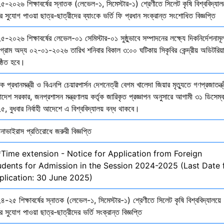
৫-২০২৬ শিক্ষাবর্ষের স্নাতক (লেভেল-১, সিমেস্টার-১) শ্রেণীতে সিলেট কৃষি বিশ্ববিদ্যাল
ির সুযোগ পাওয়া ছাত্র-ছাত্রীদের ব্যাংকে ভর্তি ফি প্রধান সংক্রান্ত সংশোধিত বিজ্ঞপ্তি
-২০২৬ শিক্ষাবর্ষের লেভেল-০১ সেমিস্টার-০১ সুষ্ঠুভাবে সম্পাদনের লক্ষ্যে দিকনির্দেশনাম
োগ্রাম অদ্য ০২-০১-২০২৬ তারিখ শনিবার বিকাল ৩:০০ ঘটিকায় সিকৃবির কেন্দ্রীয় অডিটরিয়
ষ্ঠিত হবে।
ক প্রধানমন্ত্রী ও বিএনপি চেয়ারপার্সন দেশনেত্রী বেগম খালেদা জিয়ার মৃত্যুতে গণপ্রজাতন্ত্
াদেশ সরকার, জনপ্রশাসন মন্ত্রণালয় কর্তৃক জারিকৃত প্রজ্ঞাপন অনুসারে আগামী ৩১ ডিসেম্
, বুধবার নির্বাহী আদেশে এ বিশ্ববিদ্যালয় বন্ধ থাকবে।
নাভাইরাস প্রতিরোধে জরুরী বিজ্ঞপ্তি
*Time extension - Notice for Application from Foreign
udents for Admission in the Session 2024-2025 (Last Date 
plication: 30 June 2025)
-২৫ শিক্ষাবর্ষের স্নাতক (লেভেল-১, সিমেস্টার-১) শ্রেণীতে সিলেট কৃষি বিশ্ববিদ্যালয়ে
ির সুযোগ পাওয়া ছাত্র-ছাত্রীদের ভর্তি সংক্রান্ত বিজ্ঞপ্তি