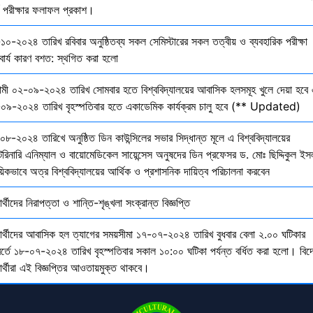
তি পরীক্ষার ফলাফল প্রকাশ।
১০-২০২৪ তারিখ রবিবার অনুষ্ঠিতব্য সকল সেমিস্টারের সকল তত্বীয় ও ব্যবহারিক পরীক্ষা
বার্য কারণ বশত: স্থগিত করা হলো
মী ০২-০৯-২০২৪ তারিখ সোমবার হতে বিশ্ববিদ্যালয়ের আবাসিক হলসমূহ খুলে দেয়া হবে 
০৯-২০২৪ তারিখ বৃহস্পতিবার হতে একাডেমিক কার্যক্রম চালু হবে (** Updated)
০৮-২০২৪ তারিখে অনুষ্ঠিত ডিন কাউন্সিলের সভার সিদ্ধান্ত মূলে এ বিশ্ববিদ্যালয়ের
েরিনারি এনিম্যাল ও বায়োমেডিকেল সায়েন্সেস অনুষদের ডিন প্রফেসর ড. মোঃ ছিদ্দিকুল ইস
য়িকভাবে অত্র বিশ্ববিদ্যালয়ের আর্থিক ও প্রশাসনিক দায়িত্ব পরিচালনা করবেন
ষার্থীদের নিরাপত্তা ও শান্তি-শৃঙ্খলা সংক্রান্ত বিজ্ঞপ্তি
্ষার্থীদের আবাসিক হল ত্যাগের সময়সীমা ১৭-০৭-২০২৪ তারিখ বুধবার বেলা ২.০০ ঘটিকার
বর্তে ১৮-০৭-২০২৪ তারিখ বৃহস্পতিবার সকাল ১০:০০ ঘটিকা পর্যন্ত বর্ধিত করা হলো। বিদ
ষার্থীরা এই বিজ্ঞপ্তির আওতায়মুক্ত থাকবে।