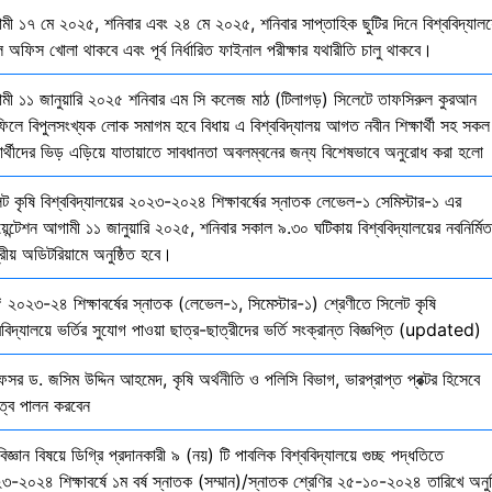
মী ১৭ মে ২০২৫, শনিবার এবং ২৪ মে ২০২৫, শনিবার সাপ্তাহিক ছুটির দিনে বিশ্ববিদ্যালয
 অফিস খোলা থাকবে এবং পূর্ব নির্ধারিত ফাইনাল পরীক্ষার যথারীতি চালু থাকবে।
মী ১১ জানুয়ারি ২০২৫ শনিবার এম সি কলেজ মাঠ (টিলাগড়) সিলেটে তাফসিরুল কুরআন
ফিলে বিপুলসংখ্যক লোক সমাগম হবে বিধায় এ বিশ্ববিদ্যালয় আগত নবীন শিক্ষার্থী সহ সকল
ষার্থীদের ভিড় এড়িয়ে যাতায়াতে সাবধানতা অবলম্বনের জন্য বিশেষভাবে অনুরোধ করা হলো
েট কৃষি বিশ্ববিদ্যালয়ের ২০২৩-২০২৪ শিক্ষাবর্ষের স্নাতক লেভেল-১ সেমিস্টার-১ এর
য়েন্টেশন আগামী ১১ জানুয়ারি ২০২৫, শনিবার সকাল ৯.৩০ ঘটিকায় বিশ্ববিদ্যালয়ের নবনির্মিত
দ্রীয় অডিটরিয়ামে অনুষ্ঠিত হবে।
 ২০২৩-২৪ শিক্ষাবর্ষের স্নাতক (লেভেল-১, সিমেস্টার-১) শ্রেণীতে সিলেট কৃষি
ববিদ্যালয়ে ভর্তির সুযোগ পাওয়া ছাত্র-ছাত্রীদের ভর্তি সংক্রান্ত বিজ্ঞপ্তি (updated)
েসর ড. জসিম উদ্দিন আহমেদ, কৃষি অর্থনীতি ও পলিসি বিভাগ, ভারপ্রাপ্ত প্রক্টর হিসেবে
িত্ব পালন করবেন
বিজ্ঞান বিষয়ে ডিগ্রি প্রদানকারী ৯ (নয়) টি পাবলিক বিশ্ববিদ্যালয়ে গুচ্ছ পদ্ধতিতে
৩-২০২৪ শিক্ষাবর্ষে ১ম বর্ষ স্নাতক (সম্মান)/স্নাতক শ্রেণির ২৫-১০-২০২৪ তারিখে অনুষ