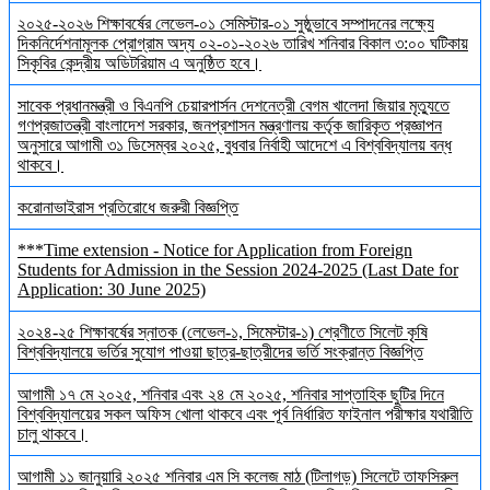
২০২৫-২০২৬ শিক্ষাবর্ষের লেভেল-০১ সেমিস্টার-০১ সুষ্ঠুভাবে সম্পাদনের লক্ষ্যে
দিকনির্দেশনামূলক প্রোগ্রাম অদ্য ০২-০১-২০২৬ তারিখ শনিবার বিকাল ৩:০০ ঘটিকায়
সিকৃবির কেন্দ্রীয় অডিটরিয়াম এ অনুষ্ঠিত হবে।
সাবেক প্রধানমন্ত্রী ও বিএনপি চেয়ারপার্সন দেশনেত্রী বেগম খালেদা জিয়ার মৃত্যুতে
গণপ্রজাতন্ত্রী বাংলাদেশ সরকার, জনপ্রশাসন মন্ত্রণালয় কর্তৃক জারিকৃত প্রজ্ঞাপন
অনুসারে আগামী ৩১ ডিসেম্বর ২০২৫, বুধবার নির্বাহী আদেশে এ বিশ্ববিদ্যালয় বন্ধ
থাকবে।
করোনাভাইরাস প্রতিরোধে জরুরী বিজ্ঞপ্তি
***Time extension - Notice for Application from Foreign
Students for Admission in the Session 2024-2025 (Last Date for
Application: 30 June 2025)
২০২৪-২৫ শিক্ষাবর্ষের স্নাতক (লেভেল-১, সিমেস্টার-১) শ্রেণীতে সিলেট কৃষি
বিশ্ববিদ্যালয়ে ভর্তির সুযোগ পাওয়া ছাত্র-ছাত্রীদের ভর্তি সংক্রান্ত বিজ্ঞপ্তি
আগামী ১৭ মে ২০২৫, শনিবার এবং ২৪ মে ২০২৫, শনিবার সাপ্তাহিক ছুটির দিনে
বিশ্ববিদ্যালয়ের সকল অফিস খোলা থাকবে এবং পূর্ব নির্ধারিত ফাইনাল পরীক্ষার যথারীতি
চালু থাকবে।
আগামী ১১ জানুয়ারি ২০২৫ শনিবার এম সি কলেজ মাঠ (টিলাগড়) সিলেটে তাফসিরুল