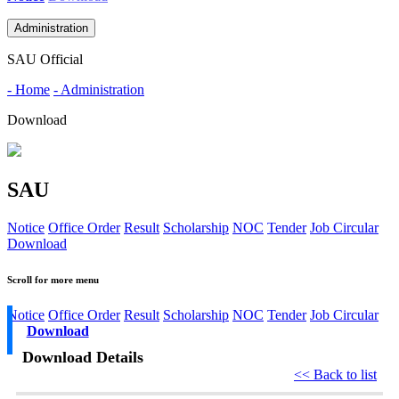
Administration
SAU Official
- Home
- Administration
Download
SAU
Notice
Office Order
Result
Scholarship
NOC
Tender
Job Circular
Download
Scroll for more menu
Notice
Office Order
Result
Scholarship
NOC
Tender
Job Circular
Download
Download Details
<< Back to list