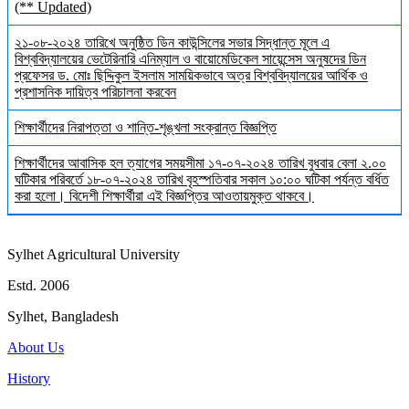
(** Updated)
২১-০৮-২০২৪ তারিখে অনুষ্ঠিত ডিন কাউন্সিলের সভার সিদ্ধান্ত মূলে এ
বিশ্ববিদ্যালয়ের ভেটেরিনারি এনিম্যাল ও বায়োমেডিকেল সায়েন্সেস অনুষদের ডিন
প্রফেসর ড. মোঃ ছিদ্দিকুল ইসলাম সাময়িকভাবে অত্র বিশ্ববিদ্যালয়ের আর্থিক ও
প্রশাসনিক দায়িত্ব পরিচালনা করবেন
শিক্ষার্থীদের নিরাপত্তা ও শান্তি-শৃঙ্খলা সংক্রান্ত বিজ্ঞপ্তি
শিক্ষার্থীদের আবাসিক হল ত্যাগের সময়সীমা ১৭-০৭-২০২৪ তারিখ বুধবার বেলা ২.০০
ঘটিকার পরিবর্তে ১৮-০৭-২০২৪ তারিখ বৃহস্পতিবার সকাল ১০:০০ ঘটিকা পর্যন্ত বর্ধিত
করা হলো। বিদেশী শিক্ষার্থীরা এই বিজ্ঞপ্তির আওতায়মুক্ত থাকবে।
Sylhet Agricultural University
Estd. 2006
Sylhet, Bangladesh
About Us
History