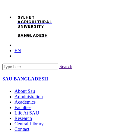
SYLHET
AGRICULTURAL
UNIVERSITY
BANGLADESH
EN
Search
SAU
BANGLADESH
About Sau
Administration
Academics
Faculties
Life At SAU
Research
Central Library
Contact