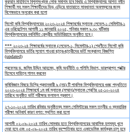
কুরআন মাহফিলে বিপুলসংখ্যক লোক সমাগম হবে বিধায় এ বিশ্ববিদ্যালয় আগত নবীন
শিক্ষার্থী সহ সকল শিক্ষার্থীদের ভিড় এড়িয়ে যাতায়াতে সাবধানতা অবলম্বনের জন্য
বিশেষভাবে অনুরোধ করা হলো
সিলেট কৃষি বিশ্ববিদ্যালয়ের ২০২৩-২০২৪ শিক্ষাবর্ষের স্নাতক লেভেল-১ সেমিস্টার-১
এর ওরিয়েন্টেশন আগামী ১১ জানুয়ারি ২০২৫, শনিবার সকাল ৯.৩০ ঘটিকায়
বিশ্ববিদ্যালয়ের নবনির্মিত কেন্দ্রীয় অডিটরিয়ামে অনুষ্ঠিত হবে।
*** ২০২৩-২৪ শিক্ষাবর্ষের স্নাতক (লেভেল-১, সিমেস্টার-১) শ্রেণীতে সিলেট কৃষি
বিশ্ববিদ্যালয়ে ভর্তির সুযোগ পাওয়া ছাত্র-ছাত্রীদের ভর্তি সংক্রান্ত বিজ্ঞপ্তি
(updated)
প্রফেসর ড. জসিম উদ্দিন আহমেদ, কৃষি অর্থনীতি ও পলিসি বিভাগ, ভারপ্রাপ্ত প্রক্টর
হিসেবে দায়িত্ব পালন করবেন
কৃষিবিজ্ঞান বিষয়ে ডিগ্রি প্রদানকারী ৯ (নয়) টি পাবলিক বিশ্ববিদ্যালয়ে গুচ্ছ পদ্ধতিতে
২০২৩-২০২৪ শিক্ষাবর্ষে ১ম বর্ষ স্নাতক (সম্মান)/স্নাতক শ্রেণির ২৫-১০-২০২৪
তারিখে অনুষ্ঠিত ভর্তি পরীক্ষার ফলাফল প্রকাশ।
২৭-১০-২০২৪ তারিখ রবিবার অনুষ্ঠিতব্য সকল সেমিস্টারের সকল তত্বীয় ও ব্যবহারিক
পরীক্ষা অনিবার্য কারণ বশত: স্থগিত করা হলো
আগামী ০২-০৯-২০২৪ তারিখ সোমবার হতে বিশ্ববিদ্যালয়ের আবাসিক হলসমূহ খুলে
দেয়া হবে এবং ০৫-০৯-২০২৪ তারিখ বৃহস্পতিবার হতে একাডেমিক কার্যক্রম চালু হবে