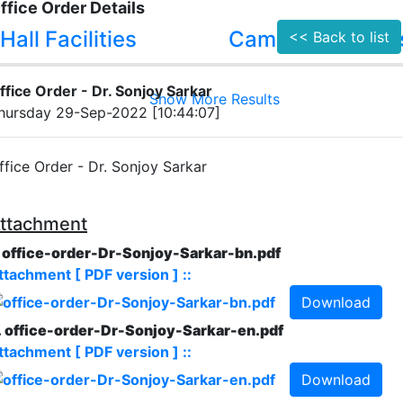
ffice Order Details
Hall Facilities
Campus Facilitie
<< Back to list
ffice Order - Dr. Sonjoy Sarkar
Show More Results
hursday 29-Sep-2022 [10:44:07]
ffice Order - Dr. Sonjoy Sarkar
ttachment
. office-order-Dr-Sonjoy-Sarkar-bn.pdf
ttachment [ PDF version ] ::
Download
. office-order-Dr-Sonjoy-Sarkar-en.pdf
ttachment [ PDF version ] ::
Download