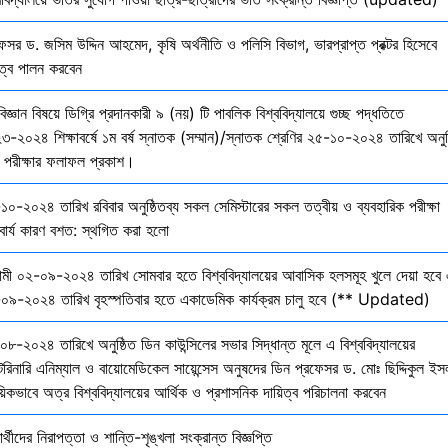
েসর ড. জসিম উদ্দিন আহমেদ, কৃষি অর্থনীতি ও পলিসি বিভাগ, ভারপ্রাপ্ত প্রক্টর হিসেবে
িত্ব পালন করবেন
বিজ্ঞান বিষয়ে ডিগ্রি প্রদানকারী ৯ (নয়) টি পাবলিক বিশ্ববিদ্যালয়ে গুচ্ছ পদ্ধতিতে
৩-২০২৪ শিক্ষাবর্ষে ১ম বর্ষ স্নাতক (সম্মান)/স্নাতক শ্রেণির ২৫-১০-২০২৪ তারিখে অনুষ
তি পরীক্ষার ফলাফল প্রকাশ।
১০-২০২৪ তারিখ রবিবার অনুষ্ঠিতব্য সকল সেমিস্টারের সকল তত্বীয় ও ব্যবহারিক পরীক্ষা
বার্য কারণ বশত: স্থগিত করা হলো
মী ০২-০৯-২০২৪ তারিখ সোমবার হতে বিশ্ববিদ্যালয়ের আবাসিক হলসমূহ খুলে দেয়া হবে 
০৯-২০২৪ তারিখ বৃহস্পতিবার হতে একাডেমিক কার্যক্রম চালু হবে (** Updated)
০৮-২০২৪ তারিখে অনুষ্ঠিত ডিন কাউন্সিলের সভার সিদ্ধান্ত মূলে এ বিশ্ববিদ্যালয়ের
েরিনারি এনিম্যাল ও বায়োমেডিকেল সায়েন্সেস অনুষদের ডিন প্রফেসর ড. মোঃ ছিদ্দিকুল ইস
য়িকভাবে অত্র বিশ্ববিদ্যালয়ের আর্থিক ও প্রশাসনিক দায়িত্ব পরিচালনা করবেন
ষার্থীদের নিরাপত্তা ও শান্তি-শৃঙ্খলা সংক্রান্ত বিজ্ঞপ্তি