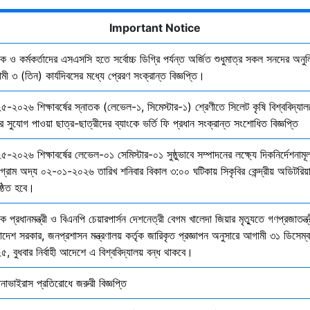
Important Notice
ষক ও কর্মকর্তাদের এসএসসি হতে সর্বোচ্চ ডিগ্রি পর্যন্ত অর্জিত শুধুমাত্র সকল সনদের অনুল
ী ৩ (তিন) কার্যদিবসের মধ্যে প্রেরণ সংক্রান্ত বিজ্ঞপ্তি।
৫-২০২৬ শিক্ষাবর্ষের স্নাতক (লেভেল-১, সিমেস্টার-১) শ্রেণীতে সিলেট কৃষি বিশ্ববিদ্যাল
ির সুযোগ পাওয়া ছাত্র-ছাত্রীদের ব্যাংকে ভর্তি ফি প্রধান সংক্রান্ত সংশোধিত বিজ্ঞপ্তি
-২০২৬ শিক্ষাবর্ষের লেভেল-০১ সেমিস্টার-০১ সুষ্ঠুভাবে সম্পাদনের লক্ষ্যে দিকনির্দেশনাম
োগ্রাম অদ্য ০২-০১-২০২৬ তারিখ শনিবার বিকাল ৩:০০ ঘটিকায় সিকৃবির কেন্দ্রীয় অডিটরিয়
ষ্ঠিত হবে।
ক প্রধানমন্ত্রী ও বিএনপি চেয়ারপার্সন দেশনেত্রী বেগম খালেদা জিয়ার মৃত্যুতে গণপ্রজাতন্ত্
াদেশ সরকার, জনপ্রশাসন মন্ত্রণালয় কর্তৃক জারিকৃত প্রজ্ঞাপন অনুসারে আগামী ৩১ ডিসেম্
, বুধবার নির্বাহী আদেশে এ বিশ্ববিদ্যালয় বন্ধ থাকবে।
নাভাইরাস প্রতিরোধে জরুরী বিজ্ঞপ্তি