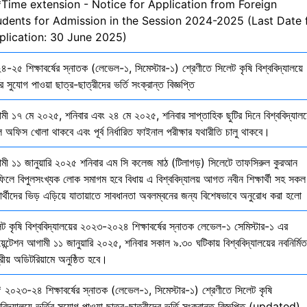
*Time extension - Notice for Application from Foreign
udents for Admission in the Session 2024-2025 (Last Date 
plication: 30 June 2025)
-২৫ শিক্ষাবর্ষের স্নাতক (লেভেল-১, সিমেস্টার-১) শ্রেণীতে সিলেট কৃষি বিশ্ববিদ্যালয়ে
ির সুযোগ পাওয়া ছাত্র-ছাত্রীদের ভর্তি সংক্রান্ত বিজ্ঞপ্তি
মী ১৭ মে ২০২৫, শনিবার এবং ২৪ মে ২০২৫, শনিবার সাপ্তাহিক ছুটির দিনে বিশ্ববিদ্যালয
 অফিস খোলা থাকবে এবং পূর্ব নির্ধারিত ফাইনাল পরীক্ষার যথারীতি চালু থাকবে।
মী ১১ জানুয়ারি ২০২৫ শনিবার এম সি কলেজ মাঠ (টিলাগড়) সিলেটে তাফসিরুল কুরআন
ফিলে বিপুলসংখ্যক লোক সমাগম হবে বিধায় এ বিশ্ববিদ্যালয় আগত নবীন শিক্ষার্থী সহ সকল
ষার্থীদের ভিড় এড়িয়ে যাতায়াতে সাবধানতা অবলম্বনের জন্য বিশেষভাবে অনুরোধ করা হলো
েট কৃষি বিশ্ববিদ্যালয়ের ২০২৩-২০২৪ শিক্ষাবর্ষের স্নাতক লেভেল-১ সেমিস্টার-১ এর
য়েন্টেশন আগামী ১১ জানুয়ারি ২০২৫, শনিবার সকাল ৯.৩০ ঘটিকায় বিশ্ববিদ্যালয়ের নবনির্মিত
দ্রীয় অডিটরিয়ামে অনুষ্ঠিত হবে।
 ২০২৩-২৪ শিক্ষাবর্ষের স্নাতক (লেভেল-১, সিমেস্টার-১) শ্রেণীতে সিলেট কৃষি
ববিদ্যালয়ে ভর্তির সুযোগ পাওয়া ছাত্র-ছাত্রীদের ভর্তি সংক্রান্ত বিজ্ঞপ্তি (updated)