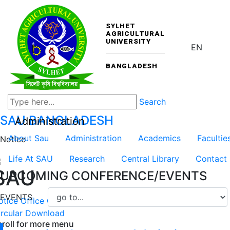
SYLHET
AGRICULTURAL
UNIVERSITY
EN
BANGLADESH
Search
SAU
BANGLADESH
Administration
About Sau
Administration
Academics
Facultie
Notice
Life At SAU
Research
Central Library
Contact
SAU
UPCOMING CONFERENCE/EVENTS
EVENTS
otice
Office Order
Result
Scholarship
NOC
Tender
Job
rcular
Download
croll for more menu