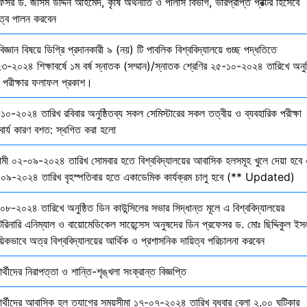
েসর ড. জসিম উদ্দিন আহমেদ, কৃষি অর্থনীতি ও পলিসি বিভাগ, ভারপ্রাপ্ত প্রক্টর হিসেবে
িত্ব পালন করবেন
বিজ্ঞান বিষয়ে ডিগ্রি প্রদানকারী ৯ (নয়) টি পাবলিক বিশ্ববিদ্যালয়ে গুচ্ছ পদ্ধতিতে
৩-২০২৪ শিক্ষাবর্ষে ১ম বর্ষ স্নাতক (সম্মান)/স্নাতক শ্রেণির ২৫-১০-২০২৪ তারিখে অনুষ
তি পরীক্ষার ফলাফল প্রকাশ।
১০-২০২৪ তারিখ রবিবার অনুষ্ঠিতব্য সকল সেমিস্টারের সকল তত্বীয় ও ব্যবহারিক পরীক্ষা
বার্য কারণ বশত: স্থগিত করা হলো
মী ০২-০৯-২০২৪ তারিখ সোমবার হতে বিশ্ববিদ্যালয়ের আবাসিক হলসমূহ খুলে দেয়া হবে 
০৯-২০২৪ তারিখ বৃহস্পতিবার হতে একাডেমিক কার্যক্রম চালু হবে (** Updated)
০৮-২০২৪ তারিখে অনুষ্ঠিত ডিন কাউন্সিলের সভার সিদ্ধান্ত মূলে এ বিশ্ববিদ্যালয়ের
েরিনারি এনিম্যাল ও বায়োমেডিকেল সায়েন্সেস অনুষদের ডিন প্রফেসর ড. মোঃ ছিদ্দিকুল ইস
য়িকভাবে অত্র বিশ্ববিদ্যালয়ের আর্থিক ও প্রশাসনিক দায়িত্ব পরিচালনা করবেন
ষার্থীদের নিরাপত্তা ও শান্তি-শৃঙ্খলা সংক্রান্ত বিজ্ঞপ্তি
্ষার্থীদের আবাসিক হল ত্যাগের সময়সীমা ১৭-০৭-২০২৪ তারিখ বুধবার বেলা ২.০০ ঘটিকার