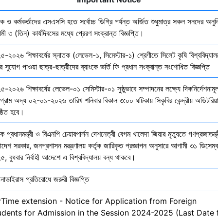
ষক ও কর্মকর্তাদের এসএসসি হতে সর্বোচ্চ ডিগ্রি পর্যন্ত অর্জিত শুধুমাত্র সকল সনদের অনুল
ী ৩ (তিন) কার্যদিবসের মধ্যে প্রেরণ সংক্রান্ত বিজ্ঞপ্তি।
৫-২০২৬ শিক্ষাবর্ষের স্নাতক (লেভেল-১, সিমেস্টার-১) শ্রেণীতে সিলেট কৃষি বিশ্ববিদ্যাল
ির সুযোগ পাওয়া ছাত্র-ছাত্রীদের ব্যাংকে ভর্তি ফি প্রধান সংক্রান্ত সংশোধিত বিজ্ঞপ্তি
-২০২৬ শিক্ষাবর্ষের লেভেল-০১ সেমিস্টার-০১ সুষ্ঠুভাবে সম্পাদনের লক্ষ্যে দিকনির্দেশনাম
োগ্রাম অদ্য ০২-০১-২০২৬ তারিখ শনিবার বিকাল ৩:০০ ঘটিকায় সিকৃবির কেন্দ্রীয় অডিটরিয়
ষ্ঠিত হবে।
ক প্রধানমন্ত্রী ও বিএনপি চেয়ারপার্সন দেশনেত্রী বেগম খালেদা জিয়ার মৃত্যুতে গণপ্রজাতন্ত্
াদেশ সরকার, জনপ্রশাসন মন্ত্রণালয় কর্তৃক জারিকৃত প্রজ্ঞাপন অনুসারে আগামী ৩১ ডিসেম্
, বুধবার নির্বাহী আদেশে এ বিশ্ববিদ্যালয় বন্ধ থাকবে।
নাভাইরাস প্রতিরোধে জরুরী বিজ্ঞপ্তি
*Time extension - Notice for Application from Foreign
udents for Admission in the Session 2024-2025 (Last Date 