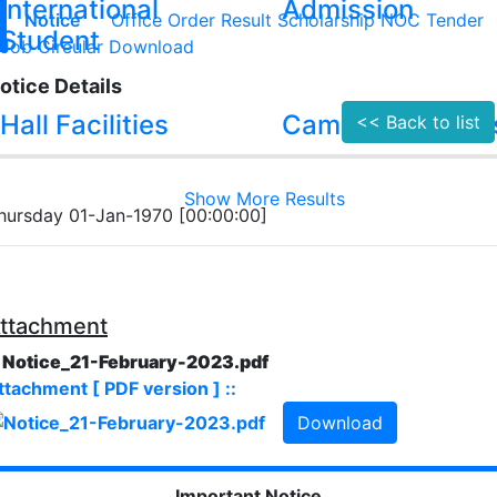
International
Admission
Notice
Office Order
Result
Scholarship
NOC
Tender
Student
Job Circular
Download
otice Details
Hall Facilities
Campus Facilitie
<< Back to list
Show More Results
hursday 01-Jan-1970 [00:00:00]
ttachment
. Notice_21-February-2023.pdf
ttachment [ PDF version ] ::
Download
Important Notice