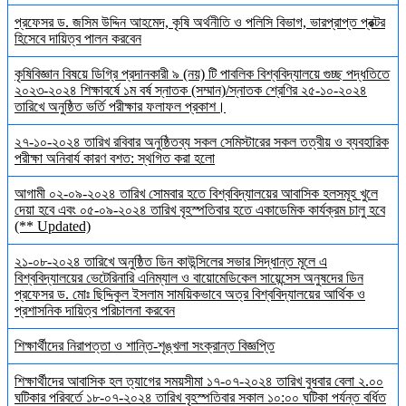
প্রফেসর ড. জসিম উদ্দিন আহমেদ, কৃষি অর্থনীতি ও পলিসি বিভাগ, ভারপ্রাপ্ত প্রক্টর
হিসেবে দায়িত্ব পালন করবেন
কৃষিবিজ্ঞান বিষয়ে ডিগ্রি প্রদানকারী ৯ (নয়) টি পাবলিক বিশ্ববিদ্যালয়ে গুচ্ছ পদ্ধতিতে
২০২৩-২০২৪ শিক্ষাবর্ষে ১ম বর্ষ স্নাতক (সম্মান)/স্নাতক শ্রেণির ২৫-১০-২০২৪
তারিখে অনুষ্ঠিত ভর্তি পরীক্ষার ফলাফল প্রকাশ।
২৭-১০-২০২৪ তারিখ রবিবার অনুষ্ঠিতব্য সকল সেমিস্টারের সকল তত্বীয় ও ব্যবহারিক
পরীক্ষা অনিবার্য কারণ বশত: স্থগিত করা হলো
আগামী ০২-০৯-২০২৪ তারিখ সোমবার হতে বিশ্ববিদ্যালয়ের আবাসিক হলসমূহ খুলে
দেয়া হবে এবং ০৫-০৯-২০২৪ তারিখ বৃহস্পতিবার হতে একাডেমিক কার্যক্রম চালু হবে
(** Updated)
২১-০৮-২০২৪ তারিখে অনুষ্ঠিত ডিন কাউন্সিলের সভার সিদ্ধান্ত মূলে এ
বিশ্ববিদ্যালয়ের ভেটেরিনারি এনিম্যাল ও বায়োমেডিকেল সায়েন্সেস অনুষদের ডিন
প্রফেসর ড. মোঃ ছিদ্দিকুল ইসলাম সাময়িকভাবে অত্র বিশ্ববিদ্যালয়ের আর্থিক ও
প্রশাসনিক দায়িত্ব পরিচালনা করবেন
শিক্ষার্থীদের নিরাপত্তা ও শান্তি-শৃঙ্খলা সংক্রান্ত বিজ্ঞপ্তি
শিক্ষার্থীদের আবাসিক হল ত্যাগের সময়সীমা ১৭-০৭-২০২৪ তারিখ বুধবার বেলা ২.০০
ঘটিকার পরিবর্তে ১৮-০৭-২০২৪ তারিখ বৃহস্পতিবার সকাল ১০:০০ ঘটিকা পর্যন্ত বর্ধিত