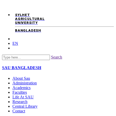
SYLHET
AGRICULTURAL
UNIVERSITY
BANGLADESH
EN
Search
SAU
BANGLADESH
About Sau
Administration
Academics
Faculties
Life At SAU
Research
Central Library
Contact