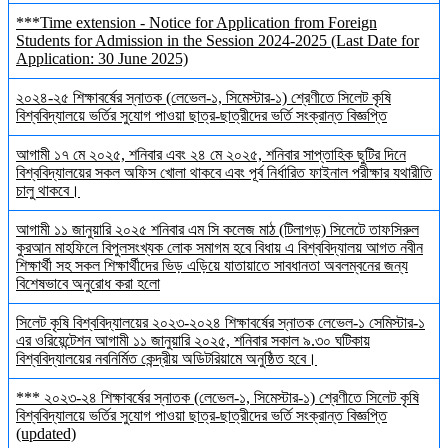
***Time extension - Notice for Application from Foreign
Students for Admission in the Session 2024-2025 (Last Date for
Application: 30 June 2025)
২০২৪-২৫ শিক্ষাবর্ষের স্নাতক (লেভেল-১, সিমেস্টার-১) শ্রেণীতে সিলেট কৃষি
বিশ্ববিদ্যালয়ে ভর্তির সুযোগ পাওয়া ছাত্র-ছাত্রীদের ভর্তি সংক্রান্ত বিজ্ঞপ্তি
আগামী ১৭ মে ২০২৫, শনিবার এবং ২৪ মে ২০২৫, শনিবার সাপ্তাহিক ছুটির দিনে
বিশ্ববিদ্যালয়ের সকল অফিস খোলা থাকবে এবং পূর্ব নির্ধারিত ফাইনাল পরীক্ষার যথারীতি
চালু থাকবে।
আগামী ১১ জানুয়ারি ২০২৫ শনিবার এম সি কলেজ মাঠ (টিলাগড়) সিলেটে তাফসিরুল
কুরআন মাহফিলে বিপুলসংখ্যক লোক সমাগম হবে বিধায় এ বিশ্ববিদ্যালয় আগত নবীন
শিক্ষার্থী সহ সকল শিক্ষার্থীদের ভিড় এড়িয়ে যাতায়াতে সাবধানতা অবলম্বনের জন্য
বিশেষভাবে অনুরোধ করা হলো
সিলেট কৃষি বিশ্ববিদ্যালয়ের ২০২৩-২০২৪ শিক্ষাবর্ষের স্নাতক লেভেল-১ সেমিস্টার-১
এর ওরিয়েন্টেশন আগামী ১১ জানুয়ারি ২০২৫, শনিবার সকাল ৯.৩০ ঘটিকায়
বিশ্ববিদ্যালয়ের নবনির্মিত কেন্দ্রীয় অডিটরিয়ামে অনুষ্ঠিত হবে।
*** ২০২৩-২৪ শিক্ষাবর্ষের স্নাতক (লেভেল-১, সিমেস্টার-১) শ্রেণীতে সিলেট কৃষি
বিশ্ববিদ্যালয়ে ভর্তির সুযোগ পাওয়া ছাত্র-ছাত্রীদের ভর্তি সংক্রান্ত বিজ্ঞপ্তি
(updated)