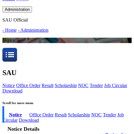
Administration
SAU Official
- Home
- Administration
Notice
SAU
Notice
Office Order
Result
Scholarship
NOC
Tender
Job Circular
Download
Scroll for more menu
Notice
Office Order
Result
Scholarship
NOC
Tender
Job
Circular
Download
Notice Details