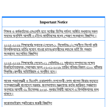
Important Notice
শিক্ষক ও কর্মকর্তাদের এসএসসি হতে সর্বোচ্চ ডিগ্রি পর্যন্ত অর্জিত শুধুমাত্র সকল
সনদের অনুলিপি আগামী ৩ (তিন) কার্যদিবসের মধ্যে প্রেরণ সংক্রান্ত বিজ্ঞপ্তি।
২০২৫-২০২৬ শিক্ষাবর্ষের স্নাতক (লেভেল-১, সিমেস্টার-১) শ্রেণীতে সিলেট কৃষি
বিশ্ববিদ্যালয়ে ভর্তির সুযোগ পাওয়া ছাত্র-ছাত্রীদের ব্যাংকে ভর্তি ফি প্রধান
সংক্রান্ত সংশোধিত বিজ্ঞপ্তি
২০২৫-২০২৬ শিক্ষাবর্ষের লেভেল-০১ সেমিস্টার-০১ সুষ্ঠুভাবে সম্পাদনের লক্ষ্যে
দিকনির্দেশনামূলক প্রোগ্রাম অদ্য ০২-০১-২০২৬ তারিখ শনিবার বিকাল ৩:০০ ঘটিকায়
সিকৃবির কেন্দ্রীয় অডিটরিয়াম এ অনুষ্ঠিত হবে।
সাবেক প্রধানমন্ত্রী ও বিএনপি চেয়ারপার্সন দেশনেত্রী বেগম খালেদা জিয়ার মৃত্যুতে
গণপ্রজাতন্ত্রী বাংলাদেশ সরকার, জনপ্রশাসন মন্ত্রণালয় কর্তৃক জারিকৃত প্রজ্ঞাপন
অনুসারে আগামী ৩১ ডিসেম্বর ২০২৫, বুধবার নির্বাহী আদেশে এ বিশ্ববিদ্যালয় বন্ধ
থাকবে।
করোনাভাইরাস প্রতিরোধে জরুরী বিজ্ঞপ্তি