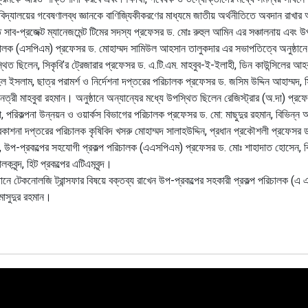
ববিদ্যালয়ের গবেষণালব্ধ জ্ঞানকে বাণিজ্যিকীকরণের মাধ্যমে জাতীয় অর্থনীতিতে অবদান রাখ
 সাব-প্রজেক্ট ম্যানেজমেন্ট টিমের সদস্য প্রফেসর ড. মোঃ রুহুল আমিন এর সঞ্চালনায় এবং উপ-
ালক (এসপিএম) প্রফেসর ড. মোহাম্মদ সামিউল আহসান তালুকদার এর সভাপতিত্বে অনুষ্ঠানে
থিত ছিলেন, সিকৃবি’র ট্রেজারার প্রফেসর ড. এ.টি.এম. মাহবুব-ই-ইলাহী, ডিন কাউন্সিলের আ
ুল ইসলাম, ছাত্র পরামর্শ ও নির্দেশনা দপ্তরের পরিচালক প্রফেসর ড. জসিম উদ্দিন আহাম্মদ, 
েত্রী মাহবুবা রহমান। অনুষ্ঠানে অন্যান্যের মধ্যে উপস্থিত ছিলেন রেজিস্ট্রার (অ.দা) প
, পরিকল্পনা উন্নয়ন ও ওয়ার্কস বিভাগের পরিচালক প্রফেসর ড. মো: মাছুদুর রহমান, বিভিন্
রকাশনা দপ্তরের পরিচালক কৃষিবিদ খসরু মোহাম্মদ সালাহউদ্দিন, প্রধান প্রকৌশলী প্রফেসর ড
ন, উপ-প্রকল্পের সহযোগী প্রকল্প পরিচালক (এএসপিএম) প্রফেসর ড. মোঃ শাহাদাত হোসেন, ব
লকবৃন্দ, হিট প্রকল্পের এটিএমবৃন্দ।
্ঠানে টেকনোলজি ট্রান্সফার বিষয়ে বক্তব্য রাখেন উপ-প্রকল্পের সহকারী প্রকল্প পরিচালক (
মাসুদুর রহমান।