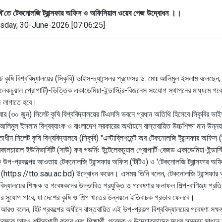
বি'তে টেকনোলজি ট্রান্সফার অফিস ও অফিসিয়াল ওয়েব পেজ উদ্বোধন ।।
sday, 30-June-2026 [07:06:25]
ট কৃষি বিশ্ববিদ্যালয়ের (সিকৃবি) ভাইস-চ্যান্সেলর প্রফেসর ড. মোঃ আলিমুল ইসলাম বলেছেন, ব
টেলেকচুয়াল প্রোপার্টি)-ভিত্তিক একাডেমিয়া-ইন্ডাস্ট্রি-বিজনেস সংযোগ স্থাপনের মাধ্যমে গবে
ে লাগাতে হবে।
লবার (৩০ জুন) সিলেট কৃষি বিশ্ববিদ্যালয়ের টিএসসি ভবনে প্রধান অতিথি হিসেবে সিকৃবির ভাই
আলিমুল ইসলাম বিশ্বব্যাংক ও বাংলাদেশ সরকারের অর্থায়নে বাস্তবায়িত উচ্চশিক্ষা মান উন্নয়
ধীন সিলেট কৃষি বিশ্ববিদ্যালয়ে (সিকৃবি) "এস্টাব্লিশমেন্ট অব টেকনোলজি ট্রান্সফার অফিস 
কালচারাল ইউনিভার্সিটি (সাউ) ফর গভর্নিং ইন্টেলেকচুয়াল প্রোপার্টি-বেজড একাডেমিয়া-ইন্ডাস্
ষক উপ-প্রকল্পের আওতায় টেকনোলজি ট্রান্সফার অফিস (টিটিও) ও 'টেকনোলজি ট্রান্সফার 
(https://tto.sau.ac.bd) উদ্বোধন করেন। এসময় তিনি বলেন, টেকনোলজি ট্রান্সফার 
ববিদ্যালয়ের শিক্ষক ও গবেষকদের উদ্ভাবিত প্রযুক্তি ও গবেষণার ফলাফল শিল্প-বাণিজ্য প্রতিষ
ার সুযোগ পাবে, যা দেশের কৃষি ও শিল্প খাতের উন্নয়নে ইতিবাচক প্রভাব ফেলবে।
 আরও বলেন, হিট প্রকল্পের অধীনে বাস্তবায়িত এই উপ-প্রকল্প বিশ্ববিদ্যালয়ের গবেষণা সক্
যক্রমকে আরও শক্তিশালী করবে এবং শিক্ষার্থী, গবেষক ও উদ্যোক্তাদের মধ্যে সমন্বয় সাধন