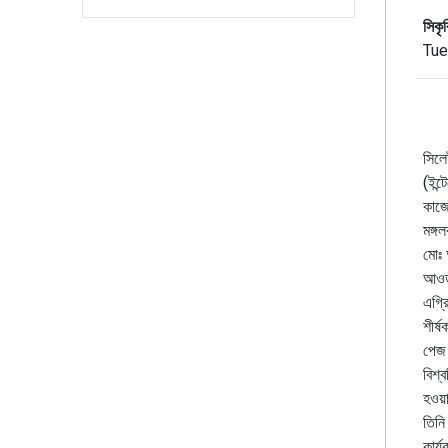
সিকৃ
Tue
সিলে
(ইন্
কাজ
মঙ্গ
মোঃ 
আওতা
এগ্রি
শীর্
পেজ 
বিশ্
হওয়
তিনি
কার্