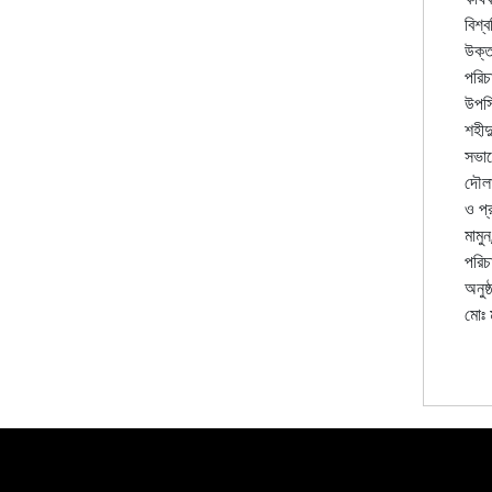
বিশ্
উক্ত
পরিচ
উপস্
শহীদ
সভান
দৌলা
ও প্
মামু
পরিচা
অনুষ
মোঃ 