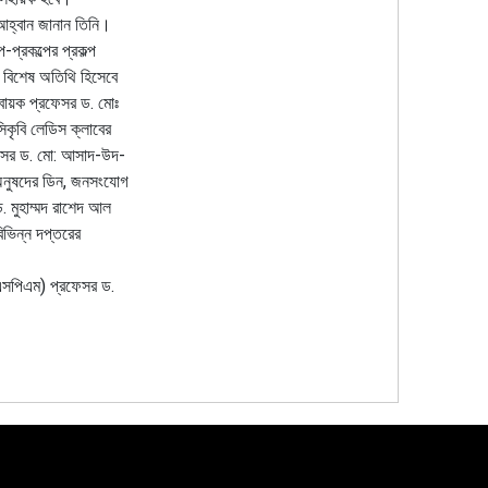
ার আহ্বান জানান তিনি।
প্রকল্পের প্রকল্প
 বিশেষ অতিথি হিসেবে
হবায়ক প্রফেসর ড. মোঃ
সিকৃবি লেডিস ক্লাবের
্রফেসর ড. মো: আসাদ-উদ-
ন অনুষদের ডিন, জনসংযোগ
. মুহাম্মদ রাশেদ আল
িভিন্ন দপ্তরের
এ এসপিএম) প্রফেসর ড.