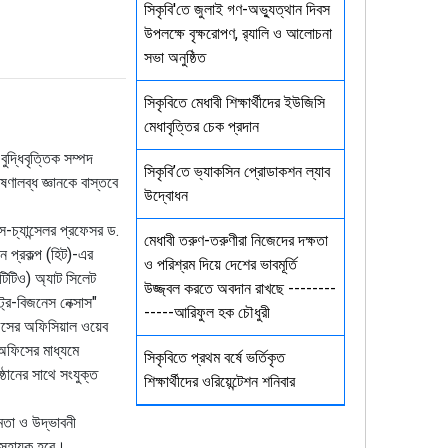
সিকৃবি'তে জুলাই গণ-অভ্যুত্থান দিবস
উপলক্ষে বৃক্ষরোপণ, র‍্যালি ও আলোচনা
সভা অনুষ্ঠিত
সিকৃবিতে মেধাবী শিক্ষার্থীদের ইউজিসি
মেধাবৃত্তির চেক প্রদান
ুদ্ধিবৃত্তিক সম্পদ
সিকৃবি’তে ভ্যাকসিন প্রোডাকশন ল্যাব
ষণালব্ধ জ্ঞানকে বাস্তবে
উদ্বোধন
স-চ্যান্সেলর প্রফেসর ড.
মেধাবী তরুণ-তরুণীরা নিজেদের দক্ষতা
ন প্রকল্প (হিট)-এর
ও পরিশ্রম দিয়ে দেশের ভাবমূর্তি
(টিটিও) অ্যাট সিলেট
উজ্জ্বল করতে অবদান রাখছে --------
ট্রি-বিজনেস নেক্সাস"
-----আরিফুল হক চৌধুরী
অফিসের অফিসিয়াল ওয়েব
অফিসের মাধ্যমে
সিকৃবিতে প্রথম বর্ষে ভর্তিকৃত
্ঠানের সাথে সংযুক্ত
শিক্ষার্থীদের ওরিয়েন্টেশন শনিবার
ষমতা ও উদ্ভাবনী
ে সহায়ক হবে।