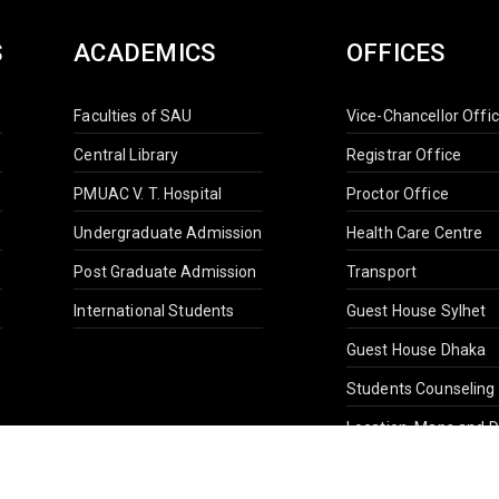
S
ACADEMICS
OFFICES
Faculties of SAU
Vice-Chancellor Offi
Central Library
Registrar Office
PMUAC V. T. Hospital
Proctor Office
Undergraduate Admission
Health Care Centre
Post Graduate Admission
Transport
International Students
Guest House Sylhet
Guest House Dhaka
Students Counseling
Location, Maps and D
Others