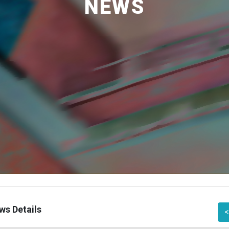
NEWS
ws Details
<