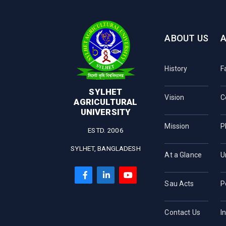
ABOUT US
History
F
SYLHET
Vision
C
AGRICULTURAL
UNIVERSITY
Mission
P
ESTD. 2006
SYLHET, BANGLADESH
At a Glance
U
Sau Acts
P
Contact Us
I