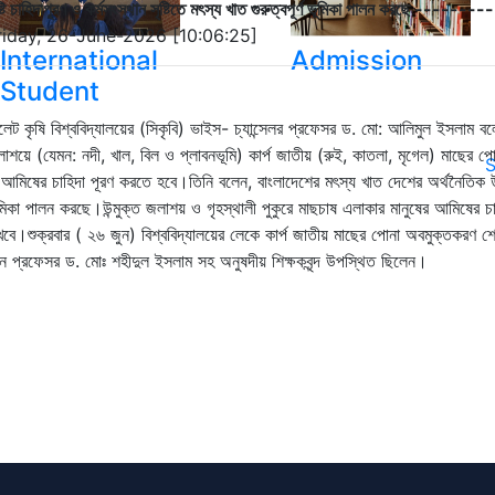
ষ্টি চাহিদাপূরণ ও কর্মসংস্থান সৃষ্টিতে মৎস্য খাত গুরুত্বপূর্ণ ভূমিকা পালন করছে --
riday, 26-June-2026 [10:06:25]
International
Admission
Student
লেট কৃষি বিশ্ববিদ্যালয়ের (সিকৃবি) ভাইস- চ্যান্সেলর প্রফেসর ড. মো: আলিমুল ইসলাম বলেছে
াশয়ে (যেমন: নদী, খাল, বিল ও প্লাবনভূমি) কার্প জাতীয় (রুই, কাতলা, মৃগেল) মাছের পোনা 
S
আমিষের চাহিদা পূরণ করতে হবে।তিনি বলেন, বাংলাদেশের মৎস্য খাত দেশের অর্থনৈতিক উন্নয়ন, 
মিকা পালন করছে।উন্মুক্ত জলাশয় ও গৃহস্থালী পুকুরে মাছচাষ এলাকার মানুষের আমিষের চাহি
খবে।শুক্রবার ( ২৬ জুন) বিশ্ববিদ্যালয়ের লেকে কার্প জাতীয় মাছের পোনা অবমুক্তকরণ 
ন প্রফেসর ড. মোঃ শহীদুল ইসলাম সহ অনুষদীয় শিক্ষকবৃন্দ উপস্থিত ছিলেন।