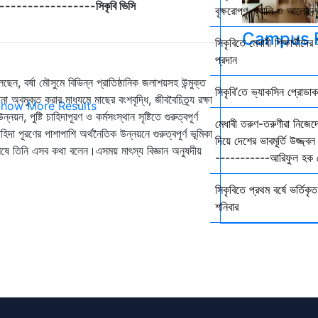
------------------------সিকৃবি ভিসি
বৃক্ষরোপণ, র‍্যালি ও আলোচনা
Campus F
সিকৃবিতে মেধাবী শিক্ষার্থীদ
প্রদান
ন, বর্ষা মৌসুমে বিভিন্ন প্রাতিষ্ঠানিক জলাশয়সহ উন্মুক্ত
সিকৃবি’তে ভ্যাকসিন প্রোডা
অবমুক্ত করার মাধ্যমে মাছের বংশবৃদ্ধি, জীববৈচিত্র্য রক্ষা
how More Results
পুষ্টি চাহিদাপূরণ ও কর্মসংস্থান সৃষ্টিতে গুরুত্বপূর্ণ
মেধাবী তরুণ-তরুণীরা নিজেদে
দা পূরণের পাশাপাশি অর্থনৈতিক উন্নয়নে গুরুত্বপূর্ণ ভূমিকা
দিয়ে দেশের ভাবমূর্তি উজ্জ
শেষে তিনি এসব কথা বলেন।এসময় মাৎস্য বিজ্ঞান অনুষদীয়
-----------আরিফুল হক চ
সিকৃবিতে প্রথম বর্ষে ভর্তিকৃত 
শনিবার