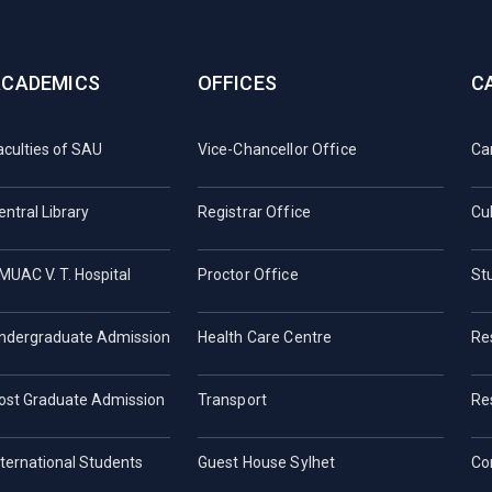
ACADEMICS
OFFICES
C
aculties of SAU
Vice-Chancellor Office
Ca
entral Library
Registrar Office
Cul
MUAC V. T. Hospital
Proctor Office
St
ndergraduate Admission
Health Care Centre
Re
ost Graduate Admission
Transport
Re
nternational Students
Guest House Sylhet
Co