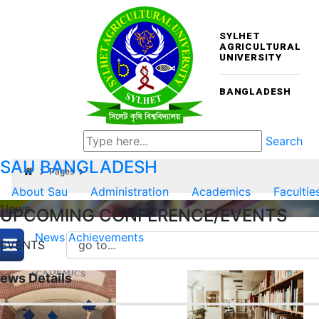
SYLHET
AGRICULTURAL
UNIVERSITY
BANGLADESH
Search
SAU
BANGLADESH
Pages
About Sau
Administration
Academics
Facultie
News
UPCOMING CONFERENCE/EVENTS
News
Achievements
EVENTS
ews Details