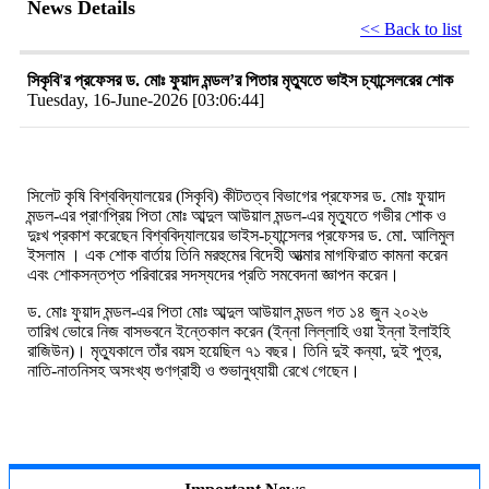
News Details
<< Back to list
সিকৃবি'র প্রফেসর ড. মোঃ ফুয়াদ মন্ডল’র পিতার মৃত্যুতে ভাইস চ্যান্সেলরের শোক
Tuesday, 16-June-2026 [03:06:44]
সিলেট
কৃষি
বিশ্ববিদ্যালয়ের
(
সিকৃবি) কীটতত্ব
বিভাগের
প্রফেসর
ড
.
মোঃ
ফুয়াদ
মন্ডল
-
এর
প্রাণপ্রিয়
পিতা
মোঃ
আব্দুল
আউয়াল
মন্ডল-এর মৃত্যুতে
গভীর
শোক
ও
দুঃখ
প্রকাশ
করেছেন
বিশ্ববিদ্যালয়ের
ভাইস
-
চ্যান্সেলর
প্রফেসর
ড
.
মো
.
আলিমুল
ইসলাম
।
এক
শোক
বার্তায়
তিনি
মরহুমের
বিদেহী
আত্মার
মাগফিরাত
কামনা
করেন
এবং
শোকসন্তপ্ত
পরিবারের
সদস্যদের
প্রতি
সমবেদনা
জ্ঞাপন
করেন।
ড
.
মোঃ
ফুয়াদ
মন্ডল
-
এর
পিতা
মোঃ
আব্দুল
আউয়াল
মন্ডল
গত
১৪
জুন
২০২৬
তারিখ
ভোরে
নিজ
বাসভবনে
ইন্তেকাল
করেন
(
ইন্না
লিল্লাহি
ওয়া
ইন্না
ইলাইহি
রাজিউন
)
।
মৃত্যুকালে
তাঁর
বয়স
হয়েছিল
৭১
বছর।
তিনি
দুই
কন্যা
,
দুই
পুত্র
,
নাতি
-
নাতনিসহ
অসংখ্য
গুণগ্রাহী
ও
শুভানুধ্যায়ী
রেখে
গেছেন।