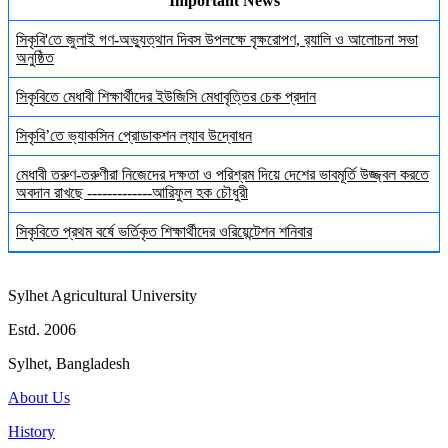
Important News
সিকৃবি'তে জুলাই গণ-অভ্যুত্থান দিবস উপলক্ষে বৃক্ষরোপণ, র‍্যালি ও আলোচনা সভা
অনুষ্ঠিত
সিকৃবিতে মেধাবী শিক্ষার্থীদের ইউজিসি মেধাবৃত্তির চেক প্রদান
সিকৃবি’তে ভ্যাকসিন প্রোডাকশন ল্যাব উদ্বোধন
মেধাবী তরুণ-তরুণীরা নিজেদের দক্ষতা ও পরিশ্রম দিয়ে দেশের ভাবমূর্তি উজ্জ্বল করতে
অবদান রাখছে -------------আরিফুল হক চৌধুরী
সিকৃবিতে প্রথম বর্ষে ভর্তিকৃত শিক্ষার্থীদের ওরিয়েন্টেশন শনিবার
Sylhet Agricultural University
Estd. 2006
Sylhet, Bangladesh
About Us
History