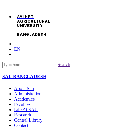
SYLHET
AGRICULTURAL
UNIVERSITY
BANGLADESH
EN
Search
SAU
BANGLADESH
About Sau
Administration
Academics
Faculties
Life At SAU
Research
Central Library
Contact