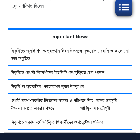
বৃন্দ উপস্থিত ছিলেন ।
Important News
সিকৃবি'তে জুলাই গণ-অভ্যুত্থান দিবস উপলক্ষে বৃক্ষরোপণ, র‍্যালি ও আলোচনা
সভা অনুষ্ঠিত
সিকৃবিতে মেধাবী শিক্ষার্থীদের ইউজিসি মেধাবৃত্তির চেক প্রদান
সিকৃবি’তে ভ্যাকসিন প্রোডাকশন ল্যাব উদ্বোধন
মেধাবী তরুণ-তরুণীরা নিজেদের দক্ষতা ও পরিশ্রম দিয়ে দেশের ভাবমূর্তি
উজ্জ্বল করতে অবদান রাখছে -------------আরিফুল হক চৌধুরী
সিকৃবিতে প্রথম বর্ষে ভর্তিকৃত শিক্ষার্থীদের ওরিয়েন্টেশন শনিবার