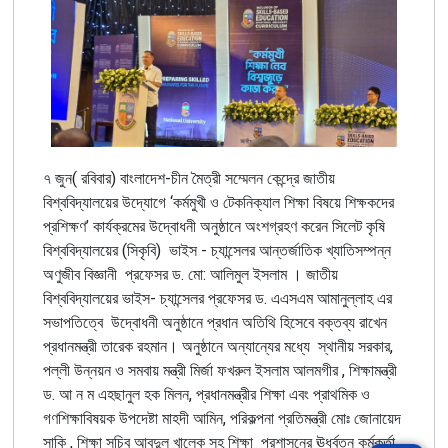
৭ জুন( রবিবার) বাংলাদেশ-চীন মৈত্রী সম্মেলন কেন্দ্রে জাতীয়
বিশ্ববিদ্যালয়ের উদ্যোগে ‘কর্মমুখী ও টেকনিক্যাল শিক্ষা বিষয়ে শিক্ষকদের
প্রশিক্ষণ’ কার্যক্রমের উদ্বোধনী অনুষ্ঠানে অংশগ্রহণ করেন সিলেট কৃষি
বিশ্ববিদ্যালয়ের (সিকৃবি) ভাইস - চ্যান্সেলর আন্তর্জাতিক খ্যাতিসম্পন্ন
অণুজীব বিজ্ঞানী প্রফেসর ড. মো: আলিমুল ইসলাম । জাতীয়
বিশ্ববিদ্যালয়ের ভাইস- চ্যান্সেলর প্রফেসর ড. এএসএম আমানুল্লাহ এর
সভাপতিত্বে উদ্বোধনী অনুষ্ঠানে প্রধান অতিথি হিসেবে বক্তব্য রাখেন
প্রধানমন্ত্রী তারেক রহমান। অনুষ্ঠানে অন্যান্যের মধ্যে স্থানীয় সরকার,
পল্লী উন্নয়ন ও সমবায় মন্ত্রী মির্জা ফখরুল ইসলাম আলমগীর , শিক্ষামন্ত্রী
ড. আ ন ম এহছানুল হক মিলন, প্রধানমন্ত্রীর শিক্ষা এবং প্রাথমিক ও
গণশিক্ষাবিষয়ক উপদেষ্টা মাহদী আমিন, পরিকল্পনা প্রতিমন্ত্রী মোঃ জোনায়েদ
সাকি , শিক্ষা সচিব আবদুল খালেক সহ শিক্ষা প্রশাসনের ঊর্ধ্বতন কর্মকর্তা