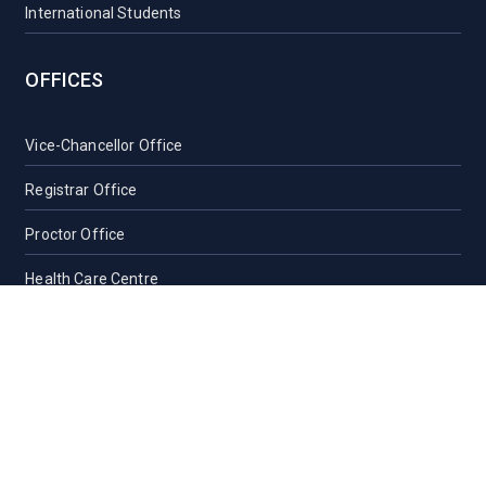
International Students
OFFICES
Vice-Chancellor Office
Registrar Office
Proctor Office
Health Care Centre
Transport
Guest House Sylhet
Guest House Dhaka
Students Counseling and Guidance