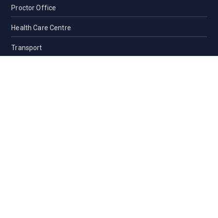
Proctor Office
Health Care Centre
Transport
Guest House Sylhet
Guest House Dhaka
Students Counseling and Guidance
Location, Maps and Direction
Others
CAMPUS LIFE
Campus Life