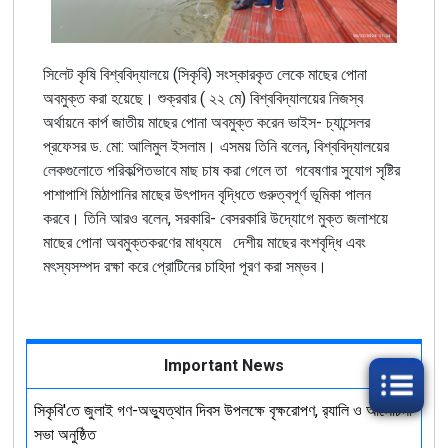
সিলেট কৃষি বিশ্ববিদ্যালয়ে (সিকৃবি) সংস্কারকৃত লেকে মাছের পোনা
অবমুক্ত করা হয়েছে। শুক্রবার ( ২২ মে) বিশ্ববিদ্যালয়ের নিজস্ব
অর্থায়নে কার্প জাতীয় মাছের পোনা অবমুক্ত করেন ভাইস- চ্যান্সেলর
প্রফেসর ড. মো: আলিমুল ইসলাম। এসময় তিনি বলেন, বিশ্ববিদ্যালয়ের
লেকগুলোতে পরিকল্পিতভাবে মাছ চাষ করা গেলে তা গবেষণার সুযোগ সৃষ্টির
পাশাপাশি মিঠাপানির মাছের উৎপাদন বৃদ্ধিতে গুরুত্বপূর্ণ ভূমিকা পালন
করবে। তিনি আরও বলেন, সরকারি- বেসরকারি উদ্যোগে মুক্ত জলাশয়ে
মাছের পোনা অবমুক্তকরণের মাধ্যমে দেশীয় মাছের বংশবৃদ্ধি এবং
মৎস্যসম্পদ রক্ষা করে প্রোটিনের চাহিদা পূরণ করা সম্ভব।
Important News
সিকৃবি'তে জুলাই গণ-অভ্যুত্থান দিবস উপলক্ষে বৃক্ষরোপণ, র‍্যালি ও আলোচনা
সভা অনুষ্ঠিত