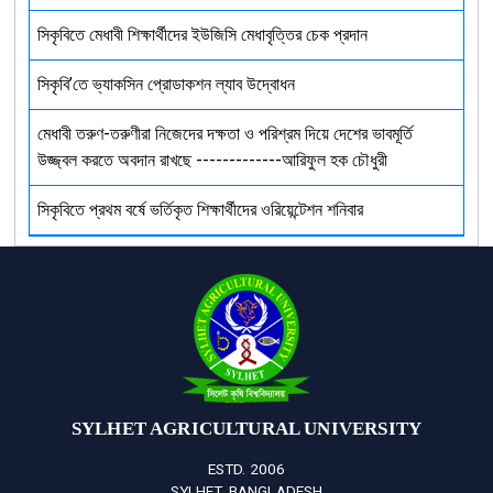
সিকৃবিতে মেধাবী শিক্ষার্থীদের ইউজিসি মেধাবৃত্তির চেক প্রদান
সিকৃবি’তে ভ্যাকসিন প্রোডাকশন ল্যাব উদ্বোধন
মেধাবী তরুণ-তরুণীরা নিজেদের দক্ষতা ও পরিশ্রম দিয়ে দেশের ভাবমূর্তি
উজ্জ্বল করতে অবদান রাখছে -------------আরিফুল হক চৌধুরী
সিকৃবিতে প্রথম বর্ষে ভর্তিকৃত শিক্ষার্থীদের ওরিয়েন্টেশন শনিবার
SYLHET AGRICULTURAL UNIVERSITY
ESTD. 2006
SYLHET, BANGLADESH