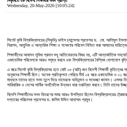
সিকৃবিতে ০৮ বিদেশী শিক্ষার্থীর সনদ প্রাপ্তি
Wednesday, 20-May-2026 [10:05:24]
সিলেট কৃষি বিশ্ববিদ্যালয়ের (সিকৃবি) ভাইস চ্যান্সেলর প্রফেসর ড. মো. আলিমুল ইস
নিরাপদ, আধুনিক ও আন্তরিক শিক্ষা ও গবেষণার পরিবেশ নিশ্চিত করা আমাদের দায়িত্
শিক্ষার্থীদের আবাসন সুবিধা প্রদান শুধু আতিথেয়তার বিষয় নয়, এটি আন্তর্জাতিক সহযোগ
একাডেমিক পরিবেশকে আরও সমৃদ্ধ করবে এবং বিশ্ববিদ্যালয়ের বৈশ্বিক যোগাযোগ বৃদ্ধি 
এ বছর সিলেট কৃষি বিশ্ববিদ্যালয় হতে মোট ০৮ (আট) জন বিদেশী শিক্ষার্থী কৃতিত্বের 
অনুষদের শিক্ষার্থী ছিল। অনেক প্রতিকূলতা পেরিয়ে দীর্ঘ ০৪ বছর একাডেমিক ও ০১ বছর
মাধ্যমে তাদের হাতে সনদ তুলে দিয়ে তাদেরকে অভিনন্দন ও শুভেচ্ছা জানান। এসময় তিনি 
পারিবারিক ও দেশের সার্বিক অর্থনৈতিক উন্নয়ন ধারা তরান্বিত করবে। তিনি তাদের উজ্
বিদেশি শিক্ষার্থীদের সনদ বিতরণের সময় আরও উপস্থিত ছিলেন বিশ্ববিদ্যালয়ের ট্রেজা
দপ্তরের পরিচালক প্রফেসর ড. জসিম উদ্দিন আহাম্মদ প্রমুখ।