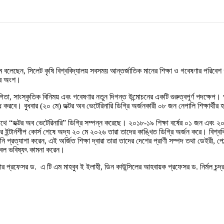
লাম বলেছেন, সিলেট কৃষি বিশ্ববিদ্যালয় সবসময় আন্তর্জাতিক মানের শিক্ষা ও গবেষণার পরিবে
বের অংশ।
িতা, সাংস্কৃতিক বিনিময় এবং গবেষণার নতুন দিগন্ত উন্মোচনের একটি গুরুত্বপূর্ণ পদক্ষেপ। আ
করবে। বুধবার (২০ মে) ডক্টর অব ভেটেরিনারি ডিগ্রি অর্জনকারী ০৮ জন নেপালি শিক্ষার্থীর
সাথে “ডক্টর অব ভেটেরিনারি” ডিগ্রি সম্পন্ন করেছে। ২০১৮-১৯ শিক্ষা বর্ষের ০১ জন এবং ২
 ইন্টার্নশীপ কোর্স শেষে অদ্য ২০ মে ২০২৬ তারা তাদের কাঙ্খিত ডিগ্রি অর্জন করে। বিশ্ব
প্রত্যাশা করেন, এই অর্জিত শিক্ষা দ্বারা তারা তাদের দেশের প্রাণী সম্পদ তথা ডেইরী, পো
জ্বল ভবিষ্যৎ কামনা করেন।
রার প্রফেসর ড. এ টি এম মাহবুব ই ইলাহী, ডিন কাউন্সিলের আহবায়ক প্রফেসর ড. নির্মল চন্দ্র