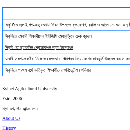
সিকৃবি'তে জুলাই গণ-অভ্যুত্থান দিবস উপলক্ষে বৃক্ষরোপণ, র‍্যালি ও আলোচনা সভা অনুষ্
সিকৃবিতে মেধাবী শিক্ষার্থীদের ইউজিসি মেধাবৃত্তির চেক প্রদান
সিকৃবি’তে ভ্যাকসিন প্রোডাকশন ল্যাব উদ্বোধন
মেধাবী তরুণ-তরুণীরা নিজেদের দক্ষতা ও পরিশ্রম দিয়ে দেশের ভাবমূর্তি উজ্জ্বল করতে 
সিকৃবিতে প্রথম বর্ষে ভর্তিকৃত শিক্ষার্থীদের ওরিয়েন্টেশন শনিবার
Sylhet Agricultural University
Estd. 2006
Sylhet, Bangladesh
About Us
History