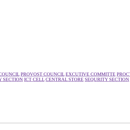
COUNCIL
PROVOST COUNCIL
EXCUTIVE COMMITTE
PROC
Y SECTION
ICT CELL
CENTRAL STORE
SEQURITY SECTION