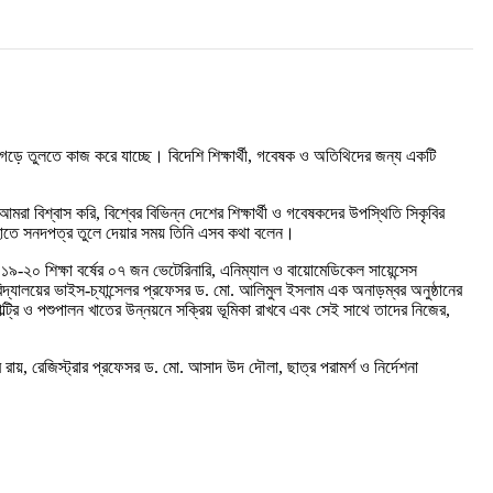
শ গড়ে তুলতে কাজ করে যাচ্ছে। বিদেশি শিক্ষার্থী, গবেষক ও অতিথিদের জন্য একটি
মরা বিশ্বাস করি, বিশ্বের বিভিন্ন দেশের শিক্ষার্থী ও গবেষকদের উপস্থিতি সিকৃবির
 হাতে সনদপত্র তুলে দেয়ার সময় তিনি এসব কথা বলেন।
০১৯-২০ শিক্ষা বর্ষের ০৭ জন ভেটেরিনারি, এনিম্যাল ও বায়োমেডিকেল সায়েন্সেস
বিদ্যালয়ের ভাইস-চ্যান্সেলর প্রফেসর ড. মো. আলিমুল ইসলাম এক অনাড়ম্বর অনুষ্ঠানের
ল্ট্রি ও পশুপালন খাতের উন্নয়নে সক্রিয় ভূমিকা রাখবে এবং সেই সাথে তাদের নিজের,
 রায়, রেজিস্ট্রার প্রফেসর ড. মো. আসাদ উদ দৌলা, ছাত্র পরামর্শ ও নির্দেশনা