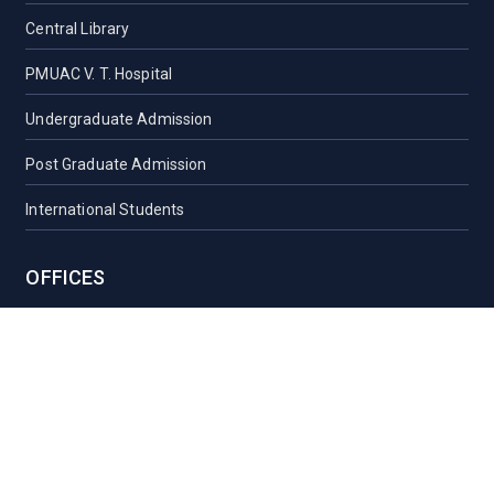
Central Library
PMUAC V. T. Hospital
Undergraduate Admission
Post Graduate Admission
International Students
OFFICES
Vice-Chancellor Office
Registrar Office
Proctor Office
Health Care Centre