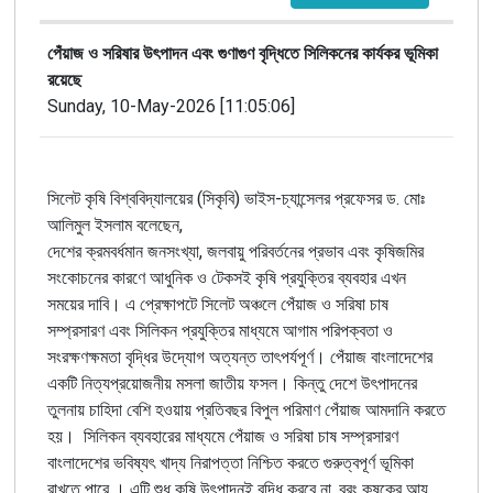
পেঁয়াজ ও সরিষার উৎপাদন এবং গুণাগুণ বৃদ্ধিতে সিলিকনের কার্যকর ভূমিকা
রয়েছে
Sunday, 10-May-2026 [11:05:06]
সিলেট
কৃষি
বিশ্ববিদ্যালয়ের
(
সিকৃবি
)
ভাইস
-
চ্যান্সেলর
প্রফেসর
ড
.
মোঃ
আলিমুল
ইসলাম
বলেছেন
,
দেশের
ক্রমবর্ধমান
জনসংখ্যা
,
জলবায়ু
পরিবর্তনের
প্রভাব
এবং
কৃষিজমির
সংকোচনের
কারণে
আধুনিক
ও
টেকসই
কৃষি
প্রযুক্তির
ব্যবহার
এখন
সময়ের
দাবি
।
এ
প্রেক্ষাপটে
সিলেট
অঞ্চলে
পেঁয়াজ
ও
সরিষা
চাষ
সম্প্রসারণ
এবং
সিলিকন
প্রযুক্তির
মাধ্যমে
আগাম
পরিপক্বতা
ও
সংরক্ষণক্ষমতা
বৃদ্ধির
উদ্যোগ
অত্যন্ত
তাৎপর্যপূর্ণ
।
পেঁয়াজ
বাংলাদেশের
একটি
নিত্যপ্রয়োজনীয়
মসলা
জাতীয়
ফসল
।
কিন্তু
দেশে
উৎপাদনের
তুলনায়
চাহিদা
বেশি
হওয়ায়
প্রতিবছর
বিপুল
পরিমাণ
পেঁয়াজ
আমদানি
করতে
হয়
।
সিলিকন
ব্যবহারের
মাধ্যমে
পেঁয়াজ
ও
সরিষা
চাষ
সম্প্রসারণ
বাংলাদেশের
ভবিষ্যৎ
খাদ্য
নিরাপত্তা
নিশ্চিত
করতে
গুরুত্বপূর্ণ
ভূমিকা
রাখতে
পারে
।
এটি
শুধু
কৃষি
উৎপাদনই
বৃদ্ধি
করবে
না
,
বরং
কৃষকের
আয়