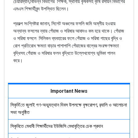
চেয়ারম্যান
,
বিভিন্ন
বিভাগের
শিক্ষক
,
স্থানীয়
কৃষকসহ
কৃষি
রসায়ন
বিভাগের
এমএস
শিক্ষার্থীবৃন্দ
উপস্থিত
ছিলেন
।
প্রকল্প
সংশ্লিষ্টরা
জানান
,
সিলেট
অঞ্চলের
ফসলি
জমি
অম্লীয়
হওয়ায়
অন্যান্য
ফসলের
ন্যায়
পেঁয়াজ
ও
সরিষার
আবাদও
কম
হয়ে
থাকে
।
পেঁয়াজ
ও
সরিষা
ফসলে
সিলিকন
ব্যবহারের
ফলে
পেঁয়াজ
ও
সরিষা
গাছের
বৃদ্ধি
ও
রোগ
প্রতিরোধ
ক্ষমতা
বাড়ার
পাশাপাশি
পেঁয়াজের
বাল্বের
সংরক্ষণক্ষমতা
বৃদ্ধিসহ
পেঁয়াজ
ও
সরিষার
ফলন
বৃদ্ধিতে
উল্লেখযোগ্য
ভূমিকা
পালন
করে
।
Important News
সিকৃবি'তে জুলাই গণ-অভ্যুত্থান দিবস উপলক্ষে বৃক্ষরোপণ, র‍্যালি ও আলোচনা
সভা অনুষ্ঠিত
সিকৃবিতে মেধাবী শিক্ষার্থীদের ইউজিসি মেধাবৃত্তির চেক প্রদান