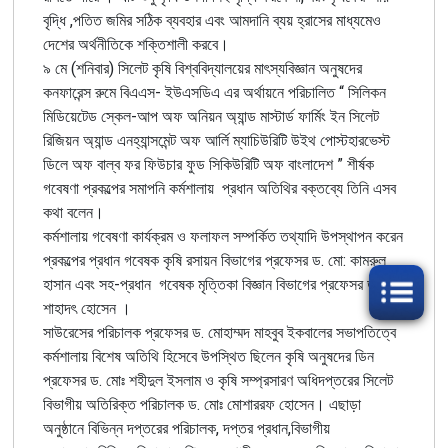
বৃদ্ধি
,
পতিত
জমির
সঠিক
ব্যবহার
এবং
আমদানি
ব্যয়
হ্রাসের
মাধ্যমেও
দেশের
অর্থনীতিকে
শক্তিশালী
করবে
।
৯
মে
(
শনিবার
)
সিলেট
কৃষি
বিশ্ববিদ্যালয়ের
মাৎস্যবিজ্ঞান
অনুষদের
কনফারেন্স
রুমে
বিএএস
-
ইউএসডিএ
এর
অর্থায়নে
পরিচালিত
“
সিলিকন
মিডিয়েটেড
স্কেল
-
আপ
অফ
অনিয়ন
অ্যান্ড
মাস্টার্ড
ফার্মিং
ইন
সিলেট
রিজিয়ন
অ্যান্ড
এনহ্যান্সমেন্ট
অফ
আর্লি
ম্যাচিউরিটি
উইথ
পোস্টহারভেস্ট
ডিলে
অফ
বাল্ব
ফর
ফিউচার
ফুড
সিকিউরিটি
অফ
বাংলাদেশ
”
শীর্ষক
গবেষণা
প্রকল্পের
সমাপনি
কর্মশালায়
প্রধান
অতিথির
বক্তব্যে
তিনি
এসব
কথা
বলেন
।
কর্মশালায়
গবেষণা
কার্যক্রম
ও
ফলাফল
সম্পর্কিত
তথ্যাদি
উপস্থাপন
করেন
প্রকল্পের
প্রধান
গবেষক
কৃষি
রসায়ন
বিভাগের
প্রফেসর
ড
.
মো
:
কামরুল
হাসান
এবং
সহ
-
প্রধান
গবেষক
মৃত্তিকা
বিজ্ঞান
বিভাগের
প্রফেসর
ড
.
মো
:
শাহাদৎ
হোসেন
।
সাউরেসের
পরিচালক
প্রফেসর
ড
.
মোহাম্মদ
মাহবুব
ইকবালের
সভাপতিত্বে
কর্মশালায়
বিশেষ
অতিথি
হিসেবে
উপস্থিত
ছিলেন
কৃষি
অনুষদের
ডিন
প্রফেসর
ড
.
মোঃ
শহীদুল
ইসলাম
ও
কৃষি
সম্প্রসারণ
অধিদপ্তরের
সিলেট
বিভাগীয়
অতিরিক্ত
পরিচালক
ড
.
মোঃ
মোশাররফ
হোসেন
।
এছাড়া
অনুষ্ঠানে
বিভিন্ন
দপ্তরের
পরিচালক
,
দপ্তর
প্রধান
,
বিভাগীয়