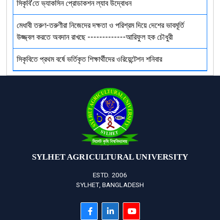
সিকৃবি’তে ভ্যাকসিন প্রোডাকশন ল্যাব উদ্বোধন
মেধাবী তরুণ-তরুণীরা নিজেদের দক্ষতা ও পরিশ্রম দিয়ে দেশের ভাবমূর্তি
উজ্জ্বল করতে অবদান রাখছে -------------আরিফুল হক চৌধুরী
সিকৃবিতে প্রথম বর্ষে ভর্তিকৃত শিক্ষার্থীদের ওরিয়েন্টেশন শনিবার
SYLHET AGRICULTURAL UNIVERSITY
ESTD. 2006
SYLHET, BANGLADESH