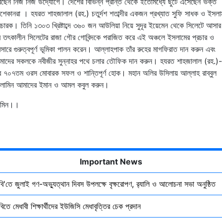
ছেন নিজ নিজ উদ্যোগে। দেশের বিভিন্ন প্রান্ত থেকে ইতোমধ্যে ছুটে এসেছেন ভক্ত
েকানরা । হযরত শাহজালাল (রহ.) চতুর্দশ শতাব্দীর একজন প্রখ্যাত সুফি সাধক ও ইসলা
রচারক। তিনি ১৩০৩ খ্রিষ্টাব্দে ৩৬০ জন আউলিয়া নিয়ে সুদূর ইয়েমেন থেকে সিলেটে আসার
 তৎকালীন সিলেটের রাজা গৌর গোবিন্দকে পরাজিত করে এই অঞ্চলে ইসলামের প্রচার ও
রসারে গুরুত্বপূর্ণ ভূমিকা পালন করেন। আল্লাহপাক তাঁর রুহের মাগফিরাত দান করুন এবং
াদের সকলকে নবীজীর সুন্নাহর পথে চলার তৌফিক দান করুন। হযরত শাহজালাল (রহ.)-
 ৭০৭তম ওরস মোবারক সফল ও শান্তিপূর্ণ হোক। মহান অলির উসিলায় আল্লাহ রাব্বুল
লামিন আমাদের ইমান ও আমল কবুল করুন।
মিন।।
Important News
ৃবি'তে জুলাই গণ-অভ্যুত্থান দিবস উপলক্ষে বৃক্ষরোপণ, র‍্যালি ও আলোচনা সভা অনুষ্ঠিত
বিতে মেধাবী শিক্ষার্থীদের ইউজিসি মেধাবৃত্তির চেক প্রদান