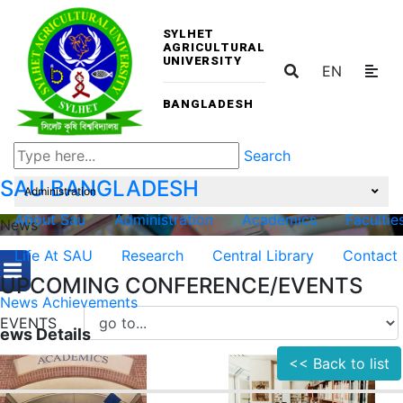
SYLHET
AGRICULTURAL
UNIVERSITY
EN
BANGLADESH
Search
SAU
BANGLADESH
Administration
About Sau
Administration
Academics
Facultie
News
Life At SAU
Research
Central Library
Contact
UPCOMING CONFERENCE/EVENTS
News
Achievements
EVENTS
ews Details
<< Back to list