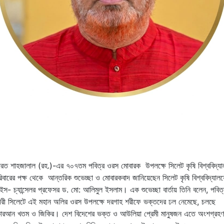
রত শাহজালাল (রহ.)-এর ৭০৭তম পবিত্র ওরস মোবারক উপলক্ষে সিলেট কৃষি বিশ্ববিদ্যা
িবারের পক্ষ থেকে আন্তরিক শুভেচ্ছা ও মোবারকবাদ জানিয়েছেন সিলেট কৃষি বিশ্ববিদ্যালয
ইস- চ্যান্সেলর প্রফেসর ড. মো: আলিমুল ইসলাম। এক শুভেচ্ছা বার্তায় তিনি বলেন, পবিত্
রী সিলেটে এই মহান অলির ওরস উপলক্ষে দরগাহ শরীফে ভক্তদের ঢল নেমেছে, চলছে
রআন খতম ও জিকির। দেশ বিদেশের ভক্ত ও আউলিয়া প্রেমী মানুষজন এতে অংশগ্রহণ