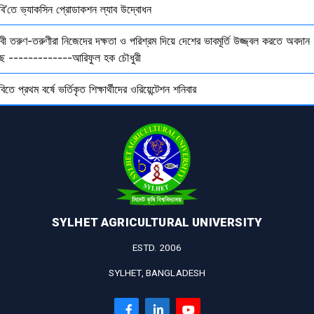
ৃবি’তে ভ্যাকসিন প্রোডাকশন ল্যাব উদ্বোধন
বী তরুণ-তরুণীরা নিজেদের দক্ষতা ও পরিশ্রম দিয়ে দেশের ভাবমূর্তি উজ্জ্বল করতে অবদান
ছে -------------আরিফুল হক চৌধুরী
বিতে প্রথম বর্ষে ভর্তিকৃত শিক্ষার্থীদের ওরিয়েন্টেশন শনিবার
SYLHET AGRICULTURAL UNIVERSITY
ESTD. 2006
SYLHET, BANGLADESH