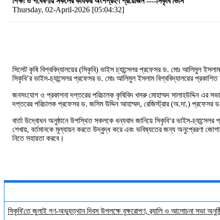
শিক্ষা ও গবেষণায় সকলের কার্যকর অংশগ্রহণ প্রয়োজন ----সিকৃবি ভিসি
Thursday, 02-April-2026 [05:04:32]
সিলেট
কৃষি
বিশ্ববিদ্যালয়ের
(
সিকৃবি
)
ভাইস চ্যান্সেলর প্রফেসর ড. মোঃ আলিমুল ইসলাম ব
সিকৃবি’র
ভাইস
-
চ্যান্সেলর
প্রফেসর
ড
.
মোঃ
আলিমুল
ইসলাম বিশ্ববিদ্যালয়ের
প্রকাশিত
জনসংযোগ ও প্রকাশনা দপ্তরের পরিচালক কৃষিবিদ খসরু মোহাম্মদ সালাহউদ্দিন এর সভাপ
দপ্তরের
পরিচালক
প্রফেসর
ড
.
জসিম
উদ্দিন
আহাম্মদ, রেজিস্ট্রার
(
অ
.
দা.
)
প্রফেসর
ড
বার্তা
উদ্বোধন
অনুষ্ঠানে
উপস্থিত
সকলকে
ধন্যবাদ
জানিয়ে
সিকৃবি‘র
ভাইস
-
চ্যান্সেলর
প
শেখায়
,
বর্তমানকে
মূল্যায়ন
করতে
উদ্বুদ্ধ
করে
এবং
ভবিষ্যতের
জন্য
অনুপ্রেরণা
জোগা
নিতে সহায়তা করবে।
সিকৃবি'তে জুলাই গণ-অভ্যুত্থান দিবস উপলক্ষে বৃক্ষরোপণ, র‍্যালি ও আলোচনা সভা অনুষ্