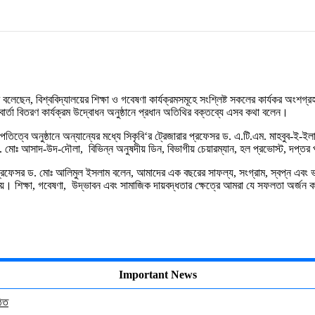
লেছেন, বিশ্ববিদ্যালয়ের শিক্ষা ও গবেষণা কার্যক্রমসমূহে সংশ্লিষ্ট সকলের কার্যকর অংশগ্
বার্তা
বিতরণ
কার্যক্রম
উদ্বোধন
অনুষ্ঠানে প্রধান অতিথির বক্তব্যে এসব কথা বলেন।
তিত্বে অনুষ্ঠানে
অন্যান্যের মধ্যে সিকৃবি‘র
ট্রেজারার
প্রফেসর
ড
.
এ
.
টি
.
এম
.
মাহবুব
-
ই
-
ইলা
.
মোঃ
আসাদ
-
উদ
-
দৌলা, বিভিন্ন অনুষদীয় ডিন, বিভাগীয় চেয়ারম্যান, হল প্রভোস্ট, দপ্তর 
্রফেসর
ড
.
মোঃ
আলিমুল
ইসলাম
বলেন
,
আমাদের
এক
বছরের
সাফল্য
,
সংগ্রাম
,
স্বপ্ন
এবং
ভ
য়।
শিক্ষা
,
গবেষণা
,
উদ্ভাবন
এবং
সামাজিক
দায়বদ্ধতার
ক্ষেত্রে
আমরা
যে
সফলতা
অর্জন
ক
Important News
ঠিত