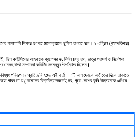
রহণের পাশাপাশি শিক্ষার গুণগত মানোন্নয়নে ভূমিকা রাখতে হবে। ২ এপ্রিল
(
বৃহস্পতিবার
)
হী
,
ডিন কাউন্সিলের আহবায়ক প্রফেসর ড. নির্মল চন্দ্র রায়, ছাত্র
পরামর্শ
ও
নির্দেশনা
প্রধানসহ
বার্তা
সম্পাদনা
কমিটির
সদস্যবৃন্দ উপস্থিত ছিলেন।
বিষ্যৎ
পরিকল্পনার
প্রতিচ্ছবি
হচ্ছে
এই
বার্তা।
এটি
আমাদেরকে
অতীতের
দিকে
তাকাতে
রতে পারব
তা
শুধু
আমাদের
বিশ্ববিদ্যালয়কেই
নয়
,
পুরো
দেশের
কৃষি
উন্নয়নকে
এগিয়ে