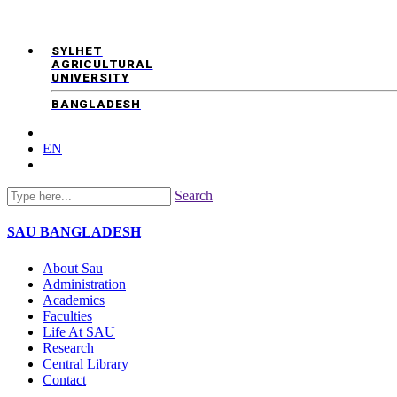
SYLHET
AGRICULTURAL
UNIVERSITY
BANGLADESH
EN
Search
SAU
BANGLADESH
About Sau
Administration
Academics
Faculties
Life At SAU
Research
Central Library
Contact