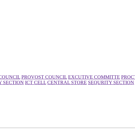
COUNCIL
PROVOST COUNCIL
EXCUTIVE COMMITTE
PROC
Y SECTION
ICT CELL
CENTRAL STORE
SEQURITY SECTION