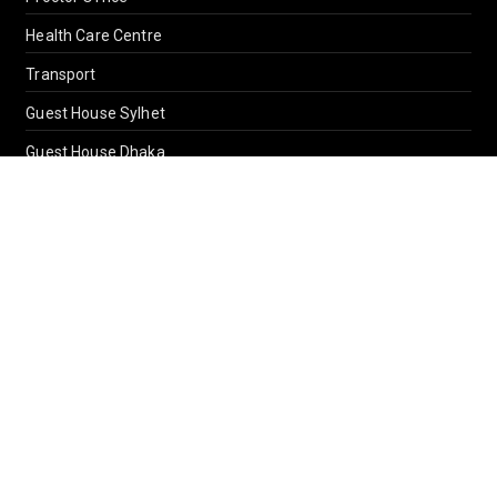
Health Care Centre
Transport
Guest House Sylhet
Guest House Dhaka
Students Counseling and Guidance
Location, Maps and Direction
Others
CAMPUS LIFE
Campus Life
Cultural
Student Organizations