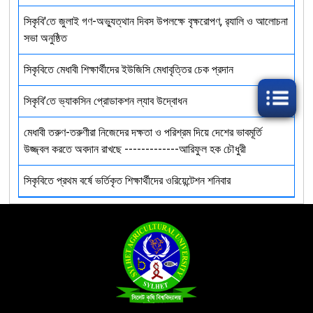
সিকৃবি'তে জুলাই গণ-অভ্যুত্থান দিবস উপলক্ষে বৃক্ষরোপণ, র‍্যালি ও আলোচনা
সভা অনুষ্ঠিত
সিকৃবিতে মেধাবী শিক্ষার্থীদের ইউজিসি মেধাবৃত্তির চেক প্রদান
সিকৃবি’তে ভ্যাকসিন প্রোডাকশন ল্যাব উদ্বোধন
মেধাবী তরুণ-তরুণীরা নিজেদের দক্ষতা ও পরিশ্রম দিয়ে দেশের ভাবমূর্তি
উজ্জ্বল করতে অবদান রাখছে -------------আরিফুল হক চৌধুরী
সিকৃবিতে প্রথম বর্ষে ভর্তিকৃত শিক্ষার্থীদের ওরিয়েন্টেশন শনিবার