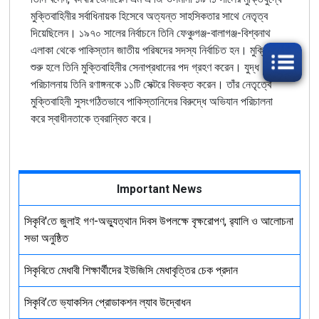
মুক্তিবাহিনীর সর্বাধিনায়ক হিসেবে অত্যন্ত সাহসিকতার সাথে নেতৃত্ব
দিয়েছিলেন। ১৯৭০ সালের নির্বাচনে তিনি ফেঞ্চুগঞ্জ-বালাগঞ্জ-বিশ্বনাথ
এলাকা থেকে পাকিস্তান জাতীয় পরিষদের সদস্য নির্বাচিত হন। মুক্তিযুদ্ধ
শুরু হলে তিনি মুক্তিবাহিনীর সেনাপ্রধানের পদ গ্রহণ করেন। যুদ্ধ
পরিচালনায় তিনি রণাঙ্গনকে ১১টি সেক্টরে বিভক্ত করেন। তাঁর নেতৃত্বে
মুক্তিবাহিনী সুসংগঠিতভাবে পাকিস্তানিদের বিরুদ্ধে অভিযান পরিচালনা
করে স্বাধীনতাকে ত্বরান্বিত করে।
Important News
সিকৃবি'তে জুলাই গণ-অভ্যুত্থান দিবস উপলক্ষে বৃক্ষরোপণ, র‍্যালি ও আলোচনা
সভা অনুষ্ঠিত
সিকৃবিতে মেধাবী শিক্ষার্থীদের ইউজিসি মেধাবৃত্তির চেক প্রদান
সিকৃবি’তে ভ্যাকসিন প্রোডাকশন ল্যাব উদ্বোধন