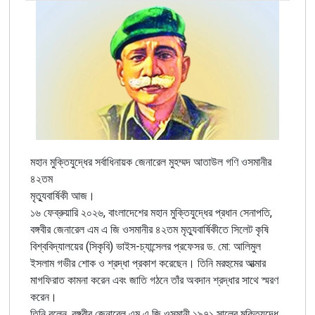
মহান মুক্তিযুদ্ধের সর্বাধিনায়ক জেনারেল মুহম্মদ আতাউল গণি ওসমানীর
৪২তম
মৃত্যুবার্ষিকী আজ।
১৬ ফেব্রুয়ারি ২০২৬, বাংলাদেশের মহান মুক্তিযুদ্ধের প্রধান সেনাপতি,
বঙ্গবীর জেনারেল এম এ জি ওসমানীর ৪২তম মৃত্যুবার্ষিকীতে সিলেট কৃষি
বিশ্ববিদ্যালয়ের (সিকৃবি) ভাইস-চ্যান্সেলর প্রফেসর ড. মো: আলিমুল
ইসলাম গভীর শোক ও শ্রদ্ধা প্রকাশ করেছেন। তিনি মরহুমের আত্মার
মাগফিরাত কামনা করেন এবং জাতি গঠনে তাঁর অবদান শ্রদ্ধার সাথে স্মরণ
করেন।
তিনি বলেন, বঙ্গবীর জেনারেল এম এ জি ওসমানী ১৯৭১ সালের মুক্তিযুদ্ধে