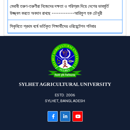
মেধাবী তরুণ-তরুণীরা নিজেদের দক্ষতা ও পরিশ্রম দিয়ে দেশের ভাবমূর্তি
উজ্জ্বল করতে অবদান রাখছে -------------আরিফুল হক চৌধুরী
সিকৃবিতে প্রথম বর্ষে ভর্তিকৃত শিক্ষার্থীদের ওরিয়েন্টেশন শনিবার
SYLHET AGRICULTURAL UNIVERSITY
ESTD. 2006
SYLHET, BANGLADESH