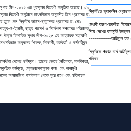
জ সুপার লীগ-২০২৫ এর পুরস্কার বিতরণী অনুষ্ঠিত হয়েছে। ০৯
সিকৃবি’তে ভ্যাকসিন প্রোডা
রস্কার বিতরণী অনুষ্ঠানে মাৎসবিজ্ঞান অনুষদীয় ডিন প্রফেসর ড.
ার তুলে দেন সিকৃবি’র ভাইস-চ্যান্সেলর প্রফেসর ড. মোঃ
মেধাবী তরুণ-তরুণীরা নিজেদে
বুব-ই-ইলাহী, ছাত্র পরামর্শ ও নির্দেশনা দপ্তরের পরিচালক
দিয়ে দেশের ভাবমূর্তি উজ্জ
াম্মদ, উক্ত ফিশারিজ সুপার লীগ-২০২৫ এর আহবায়ক সহযোগী
-----------আরিফুল হক চ
জ্ঞান অনুষদের শিক্ষক, শিক্ষার্থী, কর্মকর্তা ও কর্মচারীবৃন্দ
সিকৃবিতে প্রথম বর্ষে ভর্তিকৃত 
শনিবার
্ষার্থীরা দেশের ভবিষ্যৎ। তাদের ভেতর নৈতিকতা, মানবিকতা,
্কৃতিক কর্মকান্ড, স্বেচ্ছাসেবামূলক কাজ এবং নানামুখী
ধরনের অসামাজিক কার্যকলাপ থেকে দূরে রাখে এবং ইতিবাচক