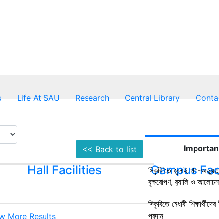
s
Life At SAU
Research
Central Library
Conta
Importan
<< Back to list
Hall Facilities
Campus Faci
সিকৃবি'তে জুলাই গণ-অভ্যুত
বৃক্ষরোপণ, র‍্যালি ও আলোচনা
সিকৃবিতে মেধাবী শিক্ষার্থীদ
প্রদান
w More Results