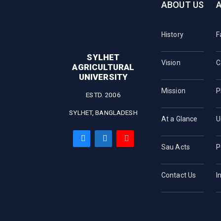
ABOUT US
History
F
SYLHET
Vision
C
AGRICULTURAL
UNIVERSITY
Mission
P
ESTD. 2006
SYLHET, BANGLADESH
At a Glance
U
Sau Acts
P
Contact Us
I