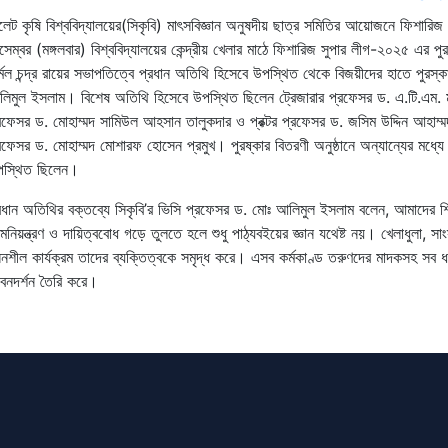
লেট কৃষি বিশ্ববিদ্যালয়ের(সিকৃবি) মাৎসবিজ্ঞান অনুষদীয় ছাত্র সমিতির আয়োজনে ফিশারি
সেম্বর (মঙ্গলবার) বিশ্ববিদ্যালয়ের কেন্দ্রীয় খেলার মাঠে ফিশারিজ সুপার লীগ-২০২৫ এর পু
র্মল চন্দ্র রায়ের সভাপতিত্বে প্রধান অতিথি হিসেবে উপস্থিত থেকে বিজয়ীদের হাতে পুরস্ক
িমুল ইসলাম। বিশেষ অতিথি হিসেবে উপস্থিত ছিলেন ট্রেজারার প্রফেসর ড. এ.টি.এম. মাহ
রফেসর ড. মোহাম্মদ সামিউল আহসান তালুকদার ও প্রক্টর প্রফেসর ড. জসিম উদ্দিন আহ
রফেসর ড. মোহাম্মদ মোশারফ হোসেন প্রমুখ। পুরষ্কার বিতরণী অনুষ্ঠানে অন্যান্যের মধ্যে মাৎসবি
পস্থিত ছিলেন।
রধান অতিথির বক্তব্যে সিকৃবি’র ভিসি প্রফেসর ড. মোঃ আলিমুল ইসলাম বলেন, আমাদের শিক
্মনিয়ন্ত্রণ ও দায়িত্ববোধ গড়ে তুলতে হলে শুধু পাঠ্যবইয়ের জ্ঞান যথেষ্ট নয়। খেলাধুলা, সাংস
নশীল কার্যক্রম তাদের ব্যক্তিত্বকে সমৃদ্ধ করে। এসব কর্মকাণ্ড তরুণদের মাদকসহ সব 
বনদর্শন তৈরি করে।