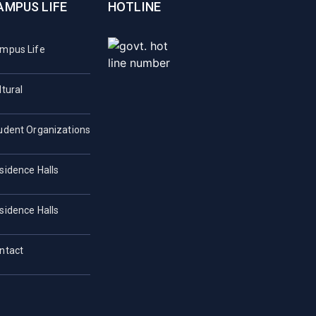
AMPUS LIFE
HOTLINE
mpus Life
ltural
udent Organizations
sidence Halls
sidence Halls
ntact