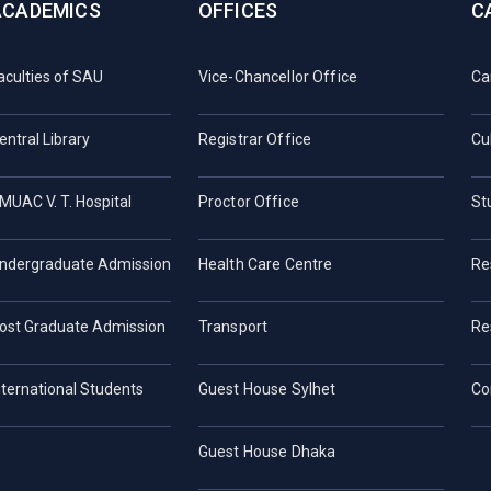
ACADEMICS
OFFICES
C
aculties of SAU
Vice-Chancellor Office
Ca
entral Library
Registrar Office
Cu
MUAC V. T. Hospital
Proctor Office
St
ndergraduate Admission
Health Care Centre
Re
ost Graduate Admission
Transport
Re
nternational Students
Guest House Sylhet
Co
Guest House Dhaka