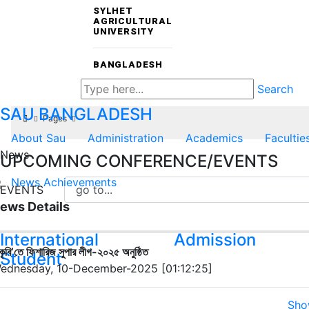
SYLHET
AGRICULTURAL
UNIVERSITY
BANGLADESH
Search
SAU
BANGLADESH
Pages
About Sau
Administration
Academics
Facultie
News
UPCOMING CONFERENCE/EVENTS
News
Achievements
EVENTS
ews Details
International
Admission
কৃবি’তে ফিশারিজ সুপার লীগ-২০২৫ অনুষ্ঠিত
Student
ednesday, 10-December-2025 [01:12:25]
Sho