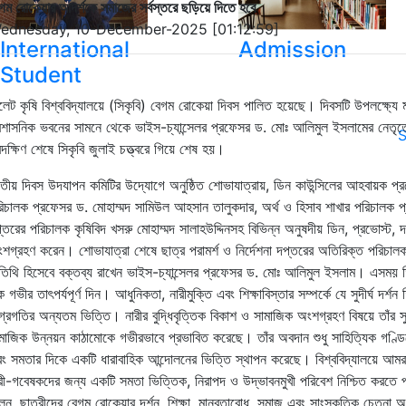
গম রোকেয়ার আদর্শকে সমাজের সর্বস্তরে ছড়িয়ে দিতে হবে
ednesday, 10-December-2025 [01:12:59]
International
Admission
Student
লেট কৃষি বিশ্ববিদ্যালয়ে (সিকৃবি) বেগম রোকেয়া দিবস পালিত হয়েছে। দিবসটি উপলক্ষ্যে 
রশাসনিক ভবনের সামনে থেকে ভাইস-চ্যান্সেলর প্রফেসর ড. মোঃ আলিমুল ইসলামের নেতৃত্ব
S
রদক্ষিণ শেষে সিকৃবি জুলাই চত্ত্বরে গিয়ে শেষ হয়।
তীয় দিবস উদযাপন কমিটির উদ্যোগে অনুষ্ঠিত শোভাযাত্রায়, ডিন কাউন্সিলের আহবায়ক প্রফেসর 
িচালক প্রফেসর ড. মোহাম্মদ সামিউল আহসান তালুকদার, অর্থ ও হিসাব শাখার পরিচালক
্তরের পরিচালক কৃষিবিদ খসরু মোহাম্মদ সালাহউদ্দিনসহ বিভিন্ন অনুষদীয় ডিন, প্রভোস্ট, দপ্তর 
শগ্রহণ করেন। শোভাযাত্রা শেষে ছাত্র পরামর্শ ও নির্দেশনা দপ্তরের অতিরিক্ত পরিচাল
িথি হিসেবে বক্তব্য রাখেন ভাইস-চ্যান্সেলর প্রফেসর ড. মোঃ আলিমুল ইসলাম। এসময় 
 গভীর তাৎপর্যপূর্ণ দিন। আধুনিকতা, নারীমুক্তি এবং শিক্ষাবিস্তার সম্পর্কে যে সুদীর্ঘ দর্
্রগতির অন্যতম ভিত্তি। নারীর বুদ্ধিবৃত্তিক বিকাশ ও সামাজিক অংশগ্রহণ বিষয়ে তাঁর সুদূর
মাজিক উন্নয়ন কাঠামোকে গভীরভাবে প্রভাবিত করেছে। তাঁর অবদান শুধু সাহিত্যিক গণ্ডিত
ং সমতার দিকে একটি ধারাবাহিক আন্দোলনের ভিত্তি স্থাপন করেছে। বিশ্ববিদ্যালয়ে আমরা জ
রী-গবেষকদের জন্য একটি সমতা ভিত্তিক, নিরাপদ ও উদ্ভাবনমুখী পরিবেশ নিশ্চিত করতে
েন, ছাত্রীদের বেগম রোকেয়ার দর্শন, শিক্ষা, মানবতাবোধ, সমাজ এবং সাংস্কৃতিক চেতনা 