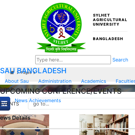
SYLHET
AGRICULTURAL
UNIVERSITY
BANGLADESH
Search
SAU
BANGLADESH
Pages
About Sau
Administration
Academics
Facultie
News
UPCOMING CONFERENCE/EVENTS
News
Achievements
EVENTS
ews Details