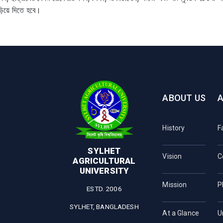
িয়ে দিতে হবে।
ABOUT US
History
F
SYLHET
Vision
C
AGRICULTURAL
UNIVERSITY
Mission
P
ESTD. 2006
SYLHET, BANGLADESH
At a Glance
U