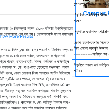
বৃক্ষরোপণ, র‍্যালি ও আলোচনা
Campus F
সিকৃবিতে মেধাবী শিক্ষার্থীদ
প্রদান
মঙ্গলবার (৯ ডিসেম্বর) সকাল ১১.০০ ঘটিকায় বিশ্ববিদ্যালয়ের
সিকৃবি’তে ভ্যাকসিন প্রোডা
ে শোভাযাত্রা বের করা হয়। শোভাযাত্রাটি সমগ্র ক্যাম্পাস
how More Results
মেধাবী তরুণ-তরুণীরা নিজেদে
দিয়ে দেশের ভাবমূর্তি উজ্জ
ড. নির্মল চন্দ্র রায়, ছাত্র পরামর্শ ও নির্দেশনা দপ্তরের
-----------আরিফুল হক চ
 প্রফেসর ড. মোঃ রুহুল আমিন, জনসংযোগ ও প্রকাশনা
প্রধান, ছাত্র-ছাত্রী, শিক্ষক, কর্মকর্তা ও কর্মচারীবৃন্দ
সিকৃবিতে প্রথম বর্ষে ভর্তিকৃত 
ক প্রফেসর ড. মোঃ সাখাওয়াত হোসেনের সঞ্চালনায় প্রধান
শনিবার
তিনি বলেন, বেগম রোকেয়া দিবস আমাদের জাতীয় ইতিহাসে
শন তিনি প্রতিষ্ঠা করে গেছেন, তা আজও রাষ্ট্র ও সমাজের
প্রসারী চিন্তা আমাদের শিক্ষানীতি, মানবাধিকার চর্চা এবং
ে সীমাবদ্ধ নয়; বরং সামাজিক রূপান্তর, মানবিক মূল্যবোধ
্ঞান, গবেষণা ও নৈতিকতার সমন্বয়ে নারী শিক্ষার্থী এবং
 প্রতিশ্রুতিবদ্ধ। প্রফেসর ড. মোঃ আলিমুল ইসলাম আরও
অনুসরণ ও অনুকরণ করে তাঁর আদর্শকে সমাজের সর্বস্তরে