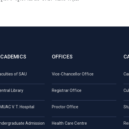
ACADEMICS
OFFICES
C
aculties of SAU
Vice-Chancellor Office
Ca
entral Library
Registrar Office
Cul
MUAC V. T. Hospital
Proctor Office
St
ndergraduate Admission
Health Care Centre
Re