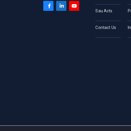
Sau Acts
P
Contact Us
I