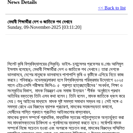
News Details
<< Back to list
মেধাবী শিক্ষার্থীরা দেশ ও জাতিকে পথ দেখাবে
Sunday, 09-November-2025 [03:11:20]
সিলেট কৃষি বিশ্ববিদ্যালয়ের (সিকৃবি) ভাইস- চ্যান্সেলর প্রফেসর ড.মোঃ আলিমুল
ইসলাম বলেছেন, মেধাবী শিক্ষার্থীরা দেশ ও জাতিকে পথ দেখাবে। তারা দেশকে
ভালবাসবে, দেশের মানুষকে ভালবাসবে পাশাপাশি কৃষি ও কৃষ্টিকে এগিয়ে নিতে কাজ
করবে। শনিবার(৮ নভেম্বর)সারদা হলে বিশ্ববিদ্যালয় পরিক্রমার উদ্যোগে ২০২৫
সালে এইচএসসি পরীক্ষায় জিপিএ- ৫ প্রাপ্ত ছাত্রছাত্রীদের ' সংবর্ধনা, শিক্ষা ও
সংস্কৃতির বিকাশ, মাদক নিয়ন্ত্রণ এবং সমাজ উন্নয়ন ' শীর্ষক অনুষ্ঠানে প্রধান
অতিথির বক্তব্যে তিনি এসব কথা বলেন। তিনি বলেন , মাদক জাতিকে ধ্বংস করে
দেয়। শুধু আইনের মাধ্যমে মাদক সৃষ্ট সমস্যা সমাধান সম্ভব নয়। সেই সঙ্গে এ
সমস্যা রোধে এর বিরুদ্ধে ব্যাপক প্রচারণা, মাদকের সহজলভ্যতা কমানো,
দোষীদের শাস্তি প্রদানে প্রচলিত আইনগুলোর বাস্তবায়ন,
মাদকের কুফল সম্পর্কে প্রাথমিক, মাধ্যমিক স্তরের পাঠ্যপুস্তকে অন্তর্ভুক্ত করা
সহ মাদকাসক্তদের চিকিৎসা ও পুনর্বাসনের ব্যবস্থা করতে হবে। সর্বোপরি মাদক
সম্পর্কে নিজে সচেতন হওয়া এবং অপরকে সচেতন করা, মাদকের বিরুদ্ধে সম্মিলিত