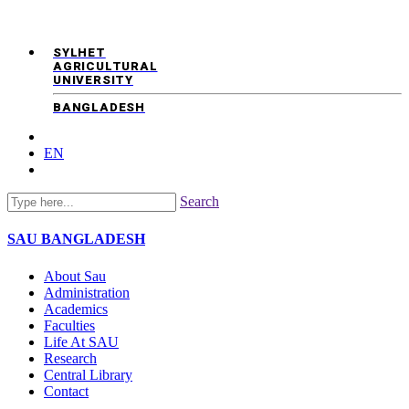
SYLHET
AGRICULTURAL
UNIVERSITY
BANGLADESH
EN
Search
SAU
BANGLADESH
About Sau
Administration
Academics
Faculties
Life At SAU
Research
Central Library
Contact