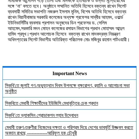
সামাজিক আন্দোলন গড়ে তোলা এবং মাদককে ইতিবাচক ও উন্নত মূল্যেরোধের
সঙ্গে ‘না’ বলতে হবে। অনুষ্ঠানে সম্মানিত অতিথি হিসেবে বক্তব্য রাখেন সিলেট
ব্যবসায়ী সমিতির সভাপতি নজরুল ইসলাম মুনিম, বিশেষ অতিথি হিসেবে বক্তব্য
রাখেন বিয়ানীবাজার সরকারি কলেজের অধ্যক্ষ প্রফেসর সাব্বীর আহমদ, ওয়ার্ল্ড
ইউনিভার্সিটির ব্যবসায় প্রশাসন অনুষদের ডিন প্রফেসর ড. সেলিম
আহমেদ,সরকারি মদন মোহন কলেজের রসায়ন বিভাগের প্রধান মোহাম্মদ আব্দুল
হামিদ প্রমূখ।প্রধান আলোচক হিসেবে বক্তব্য রাখেন মাদকদ্রব্য নিয়ন্ত্রণ
অধিদপ্তরের সিলেট বিভাগীয় অতিরিক্ত পরিচালক মোঃ মজিবুর রহমান পাটওয়ারী।
Important News
সিকৃবি'তে জুলাই গণ-অভ্যুত্থান দিবস উপলক্ষে বৃক্ষরোপণ, র‍্যালি ও আলোচনা সভা
অনুষ্ঠিত
সিকৃবিতে মেধাবী শিক্ষার্থীদের ইউজিসি মেধাবৃত্তির চেক প্রদান
সিকৃবি’তে ভ্যাকসিন প্রোডাকশন ল্যাব উদ্বোধন
মেধাবী তরুণ-তরুণীরা নিজেদের দক্ষতা ও পরিশ্রম দিয়ে দেশের ভাবমূর্তি উজ্জ্বল করতে
অবদান রাখছে -------------আরিফুল হক চৌধুরী