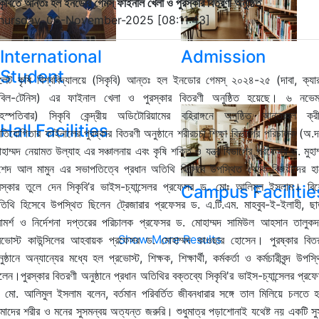
কৃবিতে আন্তঃ হল ইনডোর গেমস্ ফাইনাল খেলা ও পুরস্কার বিতরণী অনুষ্ঠিত
hursday, 06-November-2025 [08:11:43]
International
Admission
Student
(
)
-
(
,
লেট
কৃষি
বিশ্ববিদ্যালয়ে
সিকৃবি
আন্তঃ
হল
ইনডোর
গেমস্
২০২৪
২৫
দাবা
ক্যা
-
)
বিল
টেনিস
এর
ফাইনাল
খেলা
ও
পুরস্কার
বিতরণী
অনুষ্ঠিত
হয়েছে।
৬
নভেম
)
ৃহস্পতিবার
সিকৃবি
কেন্দ্রীয়
অডিটোরিয়ামের
বহিরাঙ্গনে
অনুষ্ঠিত
আন্তঃহল
ক্র
Hall Facilities
(
.
রতিযোগিতার
ফাইনালের
পুরষ্কার
বিতরণী
অনুষ্ঠানে
শরীরচর্চা
শিক্ষা
বিভাগের
পরিচালক
অ
দ
.
হাম্মদ
নেয়ামত
উল্যাহ
এর
সঞ্চালনায়
এবং
কৃষি
শক্তি
ও
যন্ত্র
বিভাগের
প্রফেসর
ড
মুহা
শেদ
আল
মামুন
এর
সভাপতিত্বে
প্রধান
অতিথি
হিসেবে
উপস্থিত
থেকে
বিজয়ীদের
হ
’
-
.
রস্কার
তুলে
দেন
সিকৃবি
র
ভাইস
চ্যান্সেলর
প্রফেসর
ড
মোঃ
আলিমুল
ইসলাম।
বি
Campus Facilitie
.
.
.
.
-
-
,
তিথি
হিসেবে
উপস্থিত
ছিলেন
ট্রেজারার
প্রফেসর
ড
এ
টি
এম
মাহবুব
ই
ইলাহী
ছা
.
ামর্শ
ও
নির্দেশনা
দপ্তরের
পরিচালক
প্রফেসর
ড
মোহাম্মদ
সামিউল
আহসান
তালুকদ
Show More Results
.
রভোস্ট
কাউন্সিলের
আহবায়ক
প্রফেসর
ড
মোহাম্মদ
কাওছার
হোসেন।
পুরষ্কার
বিত
,
,
,
ুষ্ঠানে
অন্যান্যের
মধ্যে
হল
প্রভোস্ট
শিক্ষক
শিক্ষার্থী
কর্মকর্তা
ও
কর্মচারীবৃন্দ
উপস্
'
-
লেন।পুরস্কার
বিতরণী
অনুষ্ঠানে
প্রধান
অতিথির
বক্তব্যে
সিকৃবি
র
ভাইস
চ্যান্সেলর
প্রফ
.
.
,
মো
আলিমুল
ইসলাম
বলেন
বর্তমান
পরিবর্তিত
জীবনধারার
সঙ্গে
তাল
মিলিয়ে
চলতে
হ
মাদের
শরীর
ও
মনের
সুসমন্বয়
অত্যন্ত
জরুরি।
শুধুমাত্র
পড়াশোনাই
যথেষ্ট
নয়
একটি
সু