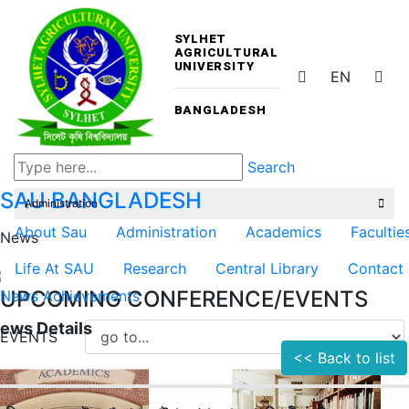
SYLHET
AGRICULTURAL
UNIVERSITY
EN
BANGLADESH
Search
SAU
BANGLADESH
Administration
About Sau
Administration
Academics
Facultie
News
Life At SAU
Research
Central Library
Contact
UPCOMING CONFERENCE/EVENTS
News
Achievements
ews Details
EVENTS
<< Back to list