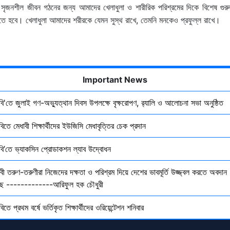
সৃজনশীল
জীবন
গঠনের
জন্য
আমাদের
খেলাধুলা
ও
শারীরিক
পরিশ্রমের
দিকে
বিশেষ
গুরু
,
তে
হবে।
খেলাধুলা
আমাদের
শরীরকে
যেমন
সুস্থ
রাখে
তেমনি
মনকেও
প্রফুল্ল
রাখে।
Important News
ৃবি'তে জুলাই গণ-অভ্যুত্থান দিবস উপলক্ষে বৃক্ষরোপণ, র‍্যালি ও আলোচনা সভা অনুষ্ঠিত
বিতে মেধাবী শিক্ষার্থীদের ইউজিসি মেধাবৃত্তির চেক প্রদান
ৃবি’তে ভ্যাকসিন প্রোডাকশন ল্যাব উদ্বোধন
বী তরুণ-তরুণীরা নিজেদের দক্ষতা ও পরিশ্রম দিয়ে দেশের ভাবমূর্তি উজ্জ্বল করতে অবদান
ছে -------------আরিফুল হক চৌধুরী
বিতে প্রথম বর্ষে ভর্তিকৃত শিক্ষার্থীদের ওরিয়েন্টেশন শনিবার