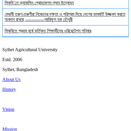
সিকৃবি’তে ভ্যাকসিন প্রোডাকশন ল্যাব উদ্বোধন
মেধাবী তরুণ-তরুণীরা নিজেদের দক্ষতা ও পরিশ্রম দিয়ে দেশের ভাবমূর্তি উজ্জ্বল করতে
অবদান রাখছে -------------আরিফুল হক চৌধুরী
সিকৃবিতে প্রথম বর্ষে ভর্তিকৃত শিক্ষার্থীদের ওরিয়েন্টেশন শনিবার
Sylhet Agricultural University
Estd. 2006
Sylhet, Bangladesh
About Us
History
Vision
Mission