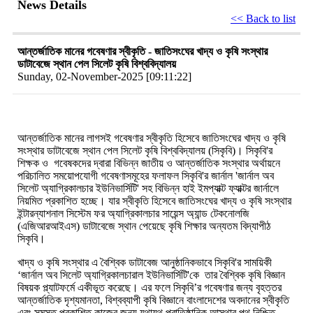
News Details
<< Back to list
আন্তর্জাতিক মানের গবেষণার স্বীকৃতি - জাতিসংঘের খাদ্য ও কৃষি সংস্থার
ডাটাবেজে স্থান পেল সিলেট কৃষি বিশ্ববিদ্যালয়
Sunday, 02-November-2025 [09:11:22]
আন্তর্জাতিক মানের লাগসই গবেষণার স্বীকৃতি হিসেবে জাতিসংঘের খাদ্য ও কৃষি
সংস্থার ডাটাবেজে স্থান পেল সিলেট কৃষি বিশ্ববিদ্যালয় (সিকৃবি)। সিকৃবি'র
শিক্ষক ও গবেষকদের দ্বারা বিভিন্ন জাতীয় ও আন্তর্জাতিক সংস্থার অর্থায়নে
পরিচালিত সময়োপযোগী গবেষণাসমূহের ফলাফল সিকৃবি'র জার্নাল 'জার্নাল অব
সিলেট অ্যাগ্রিকালচার ইউনিভার্সিটি' সহ বিভিন্ন হাই ইমপ্যাক্ট ফ্যাক্টর জার্নালে
নিয়মিত প্রকাশিত হচ্ছে। যার স্বীকৃতি হিসেবে জাতিসংঘের খাদ্য ও কৃষি সংস্থার
ইন্টারন্যাশনাল সিস্টেম ফর অ্যাগ্রিকালচার সায়েন্স অ্যান্ড টেকনোলজি
(এজিআরআইএস) ডাটাবেজে স্থান পেয়েছে কৃষি শিক্ষার অন্যতম বিদ্যাপীঠ
সিকৃবি।
খাদ্য ও কৃষি সংস্থার এ বৈশ্বিক ডাটাবেজ আনুষ্ঠানিকভাবে সিকৃবি'র সাময়িকী
‘জার্নাল অব সিলেট অ্যাগ্রিকালচারাল ইউনিভার্সিটি'কে তার বৈশ্বিক কৃষি বিজ্ঞান
বিষয়ক প্ল্যাটফর্মে একীভূত করেছে। এর ফলে সিকৃবি’র গবেষণার জন্য বৃহত্তর
আন্তর্জাতিক দৃশ্যমানতা, বিশ্বব্যাপী কৃষি বিজ্ঞানে বাংলাদেশের অবদানের স্বীকৃতি
এবং সমস্ত প্রকাশিত কাজের জন্য যথাযথ প্রাতিষ্ঠানিক আস্থার পথ নিশ্চিত