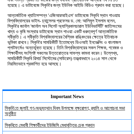
হয়েছে। এ ডাটাবেজে সিকৃবি'র জন্য ইউনিক আইডি বিডিও প্রদান করা হয়েছে।
আন্তর্জাতিক খ্যাতিসম্পন্ন 'এজিআরআইএস' ডাটাবেজে সিকৃবি স্থান পাওয়ায়
বিশ্ববিদ্যালয়ের ভাইস- চ্যান্সেলর প্রফেসর ড. মো: আলিমুল ইসলাম বলেন,
সিকৃবি'র জার্নাল 'জার্নাল অব সিলেট অ্যাগ্রিকালচারাল ইউনিভার্সিটি' জাতিসংঘের
খাদ্য ও কৃষি সংস্থার ডাটাবেজে স্থান পাওয়া একটি গুরুত্বপূর্ণ আন্তর্জাতিক
স্বীকৃতি। এ স্বীকৃতি বিশ্ববিদ্যালয়ের বৈশ্বিক রাঙ্কিংয়ের ক্ষেত্রে ইতিবাচক
ভূমিকা রাখবে। সিকৃবি'র সাময়িকীটি ইতোমধ্যে ডিওআই ইনডেক্সিং ও বাংলাজল
প্লাটফর্মেও অন্তর্ভূক্ত হয়েছে। তিনি বিশ্ববিদ্যালয়ের সকল শিক্ষক, গবেষক ও
শিক্ষার্থীসহ সংশ্লিষ্ট সকলের উত্তরোত্তর সাফল্য কামনা করেন। উল্লেখ্য,
সাময়িকীটি সিকৃবি রিসার্চ সিস্টেমের (সাউরেস) তত্ত্বাবধানে ২০১৪ সাল থেকে
নিয়মিতভাবে প্রকাশিত হয়ে আসছে।
Important News
সিকৃবি'তে জুলাই গণ-অভ্যুত্থান দিবস উপলক্ষে বৃক্ষরোপণ, র‍্যালি ও আলোচনা সভা
অনুষ্ঠিত
সিকৃবিতে মেধাবী শিক্ষার্থীদের ইউজিসি মেধাবৃত্তির চেক প্রদান