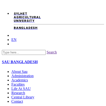
SYLHET
AGRICULTURAL
UNIVERSITY
BANGLADESH
EN
Search
SAU
BANGLADESH
About Sau
Administration
Academics
Faculties
Life At SAU
Research
Central Library
Contact