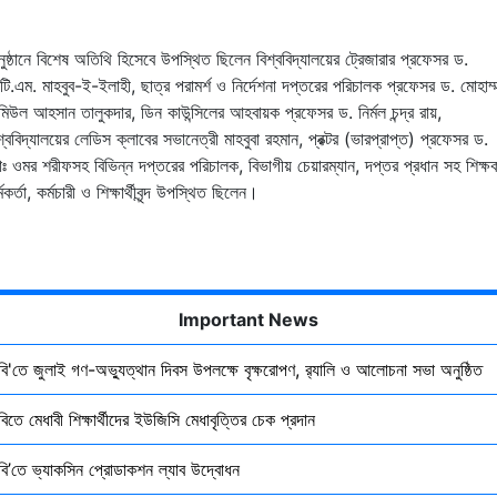
ুষ্ঠানে বিশেষ অতিথি হিসেবে উপস্থিত ছিলেন বিশ্ববিদ্যালয়ের ট্রেজারার প্রফেসর ড.
টি.এম. মাহবুব-ই-ইলাহী, ছাত্র পরামর্শ ও নির্দেশনা দপ্তরের পরিচালক প্রফেসর ড. মোহাম্
মিউল আহসান তালুকদার, ডিন কাউন্সিলের আহবায়ক প্রফেসর ড. নির্মল চন্দ্র রায়,
শ্ববিদ্যালয়ের লেডিস ক্লাবের সভানেত্রী মাহবুবা রহমান, প্রক্টর (ভারপ্রাপ্ত) প্রফেসর ড.
ঃ ওমর শরীফসহ বিভিন্ন দপ্তরের পরিচালক, বিভাগীয় চেয়ারম্যান, দপ্তর প্রধান সহ শিক্ষ
্মকর্তা, কর্মচারী ও শিক্ষার্থীবৃন্দ উপস্থিত ছিলেন।
Important News
ৃবি'তে জুলাই গণ-অভ্যুত্থান দিবস উপলক্ষে বৃক্ষরোপণ, র‍্যালি ও আলোচনা সভা অনুষ্ঠিত
বিতে মেধাবী শিক্ষার্থীদের ইউজিসি মেধাবৃত্তির চেক প্রদান
ৃবি’তে ভ্যাকসিন প্রোডাকশন ল্যাব উদ্বোধন