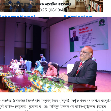
ঞান অর্জনের মাধ্যমে সমাজ ও রাষ্ট্রকে আলোকিত করতে হবে
onday, 20-October-2025 [08:10:41]
International
Admission
Student
Hall Facilities
Campus Facilitie
Show More Results
 অক্টোবর (সোমবার) সিলেট কৃষি বিশ্ববিদ্যালয়ে (সিকৃবি) বর্ষপূর্তি উদযাপন কমিটির উদ্যোগ
কৃবি ভাইস- চ্যান্সেলর প্রফেসর ড. মোঃ আলিমুল ইসলাম এর ভাইস-চ্যান্সেলর হিসেবে