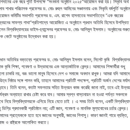
গদানের এক বছর পূর্তি উপলক্ষে “সংবর্ধনা অনুষ্ঠান ২০২৫
”
আয়োজন করা হয়। সিকৃবি অর্থ
সাব শাখার পরিচালক প্রফেসর ড. মোঃ রুহুল আমিনের সঞ্চালনায় এবং সিকৃবি বর্ষপূর্তি অনুষ্ঠা
োজন কমিটির সভাপতি প্রফেসর ড. এম. রাশেদ হাসনাতের সভাপতিত্বে “এক বছরের
্নয়নের সাফল্য গাথা
”
প্রতিপাদ্যে আয়োজিত এ অনুষ্ঠানে প্রধান অতিথি হিসেবে উপস্থিত
লেন বিশ্ববিদ্যালয়ের ভাইস-চ্যান্সেলর প্রফেসর ড. মোঃ আলিমুল ইসলাম। অনুষ্ঠানের শুরু
ক কেটে অনুষ্ঠানের উদ্বোধন করা হয়।
রধান অতিথির বক্তব্যে প্রফেসর ড. মোঃ আলিমুল ইসলাম বলেন, সিলেট কৃষি বিশ্ববিদ্যাল
ক কৃষি শিক্ষা, গবেষণা ও উদ্ভাবনের এক আন্তর্জাতিক কেন্দ্র। আমাদের শিক্ষার্থীরা শুধু
লো চাকরি নয়, বরং ভালো মানুষ হিসেবে দেশ ও সমাজে অবদান রাখুক। আমরা যদি আমাদে
য়িত্ব নিষ্ঠার সঙ্গে পালন করি, তাহলে আমাদের প্রতিটি পদক্ষেপ, প্রতিটি অর্জন দেশের মর্যাদ
ড়াবে। তিনি বলেন, কতটা সফলতার সহিত উন্নয়ন কাজ করেছি জানা নাই, তবে এই উন্নয়
র্যক্রম অব্যাহত রাখার চেষ্টা করে যাব। আমার স্বপ্ন বাস্তবায়ন না হওয়া পর্যন্ত সকলকে
থে নিয়ে বিশ্ববিদ্যালয়কে এগিয়ে নিয়ে যেতে চাই । এ সময় তিনি বলেন, একটি বিশ্ববিদ্যা
ধু ডিগ্রি প্রদানকারী প্রতিষ্ঠান নয়; এটি জ্ঞান, গবেষণা ও মানবিক মূল্যবোধের চর্চার কেন্দ্র।
াদের প্রত্যেককে হতে হবে জ্ঞানের অনুসারী, জ্ঞানের পিপাসু। কারণ জ্ঞানই পারে ব্যক্তি,
াজ ও রাষ্ট্রকে আলোকিত করতে।