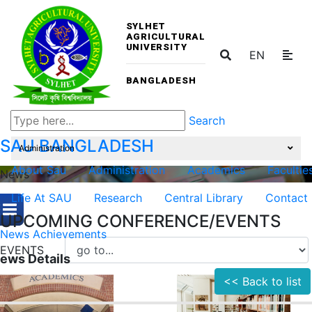
SYLHET
AGRICULTURAL
UNIVERSITY
EN
BANGLADESH
Search
SAU
BANGLADESH
Administration
About Sau
Administration
Academics
Facultie
News
Life At SAU
Research
Central Library
Contact
UPCOMING CONFERENCE/EVENTS
News
Achievements
EVENTS
ews Details
<< Back to list