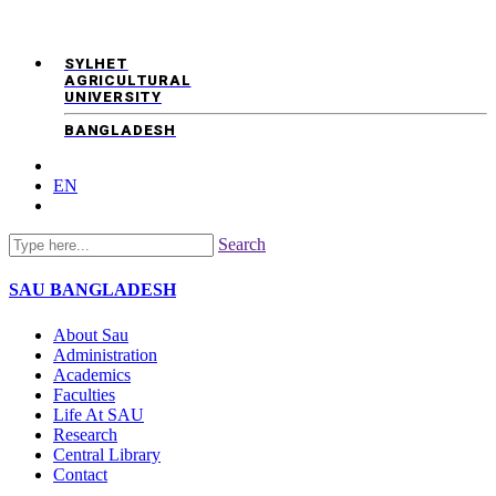
SYLHET
AGRICULTURAL
UNIVERSITY
BANGLADESH
EN
Search
SAU
BANGLADESH
About Sau
Administration
Academics
Faculties
Life At SAU
Research
Central Library
Contact