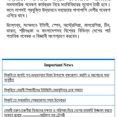
সমসাময়িক গবেষণা কার্যক্রম নিয়ে মতবিনিময়ের সুযোগ তৈরী হবে।
ফলে লাগসই প্রযুক্তি উদ্ভাবনে সহায়তার পাশাপাশি দেশীয় গবেষণা
এগিয়ে যাবে।
উল্লেখ্য, সম্মেলনে ইটালী, স্পেন, অস্ট্রেলিয়া, মালয়েশিয়া, চীন,
ভারত, শ্রীলঙ্কা ও বাংলাদেশসহ বিশ্বের বিভিন্ন দেশের পাচঁ
শতাধিক গবেষক ও বিজ্ঞানী অংশগ্রহণ করবেন।
Important News
সিকৃবি'তে জুলাই গণ-অভ্যুত্থান দিবস উপলক্ষে বৃক্ষরোপণ, র‍্যালি ও আলোচনা সভা
অনুষ্ঠিত
সিকৃবিতে মেধাবী শিক্ষার্থীদের ইউজিসি মেধাবৃত্তির চেক প্রদান
সিকৃবি’তে ভ্যাকসিন প্রোডাকশন ল্যাব উদ্বোধন
মেধাবী তরুণ-তরুণীরা নিজেদের দক্ষতা ও পরিশ্রম দিয়ে দেশের ভাবমূর্তি উজ্জ্বল করতে
অবদান রাখছে -------------আরিফুল হক চৌধুরী