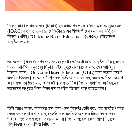
সিলেট কৃষি বিশ্ববিদ্যালয়ে (সিকৃবি) ইনস্টিটিউশনাল কোয়ালিটি অ্যাসিউরেন্স সেল
(IQAC) কর্তৃক
লেভেল-১, সেমিস্টার-১ এর “শিক্ষার্থীদের ফলাফল ভিত্তিক
শিক্ষা” (ওবিই) “Outcome Based Education” (OBE)
ওরিয়েন্টেশন
অনুষ্ঠিত হয়েছে
।
৩১ আগস্ট (রবিবার) বিশ্ববিদ্যালয়ের কেন্দ্রীয় অডিটোরিয়ামে অনুষ্ঠিত ওরিয়েন্টেশনে
প্রধান অতিথির বক্তব্যে সিকৃবি ভাইস চ্যান্সেলর প্রফেসর ড. মোঃ আলিমুল
ইসলাম বলেন, “Outcome Based Education (OBE) হলো সময়োপযোগী
একটি কার্যক্রম। কেবল পাঠ্যপুস্তক নির্ভর জ্ঞান যথেষ্ট নয়, এর বাস্তবিক প্রয়োগ
করার সক্ষমতা তৈরি ও শেখা জরুরী। একাডেমিক শিক্ষা ও সহশিক্ষা কার্যক্রমের
সমন্বয়ের মাধ্যমে শিক্ষার্থীদের দক্ষ নাগরিক হিসেবে গড়ে তুলতে হবে।
তিনি আরও বলেন, আমাদের লক্ষ হলো এমন শিক্ষার্থী তৈরি করা, যারা জাতীয় পর্যায়ে
যেমন অবদান রাখতে পারবে, তেমনি আন্তর্জাতিক অঙ্গনেও নিজেদের দক্ষতার
পরিচয় দিতে সক্ষম হবে। এজন্য আমরা শিক্ষা ও গবেষণাকে পাশাপাশি রেখে
বিশ্ববিদ্যালয়কে এগিয়ে নিচ্ছি।”