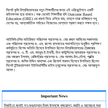
সিলেট কৃষি বিশ্ববিদ্যালয়ের নতুন শিক্ষার্থীদের জন্য এই ওরিয়েন্টেশনে একটি
মাইলফলক হয়ে থাকবে। শুরু থেকেই শিক্ষার্থীরা যদি Outcome Based
Education (OBE) এর ধারণা নিয়ে এগিয়ে যায়, তাহলে তারা ভবিষ্যতে শুধু
দেশের নয়, আন্তর্জাতিক পর্যায়েও নিজেদের যোগ্যতা প্রমাণ করতে সক্ষম হবে।
আইকিউএসির অতিরিক্ত পরিচালক প্রফেসর ড. মোঃ রুহুল আমিনের সঞ্চালনায়
এবং পরিচালক প্রফেসর ড. এম. রাশেদ হাসনাতের সভাপতিত্বে অনুষ্ঠিত প্রশিক্ষণ
কর্মসূচিতে বিশেষ অতিথি হিসেবে উপস্থিত ছিলেন
বিশ্ববিদ্যালয়ের ট্রেজারার
প্রফেসর ড. এ. টি. এম. মাহবুব-ই-ইলাহী, ডিন কাউন্সিলের আহবায়ক প্রফেসর ড.
মোঃ নজরুল ইসলাম, রেজিস্ট্রার প্রফেসর ড. মোঃ আসাদ-উদ-দৌলা, প্রক্টর
প্রফেসর ড. জসিম উদ্দিন আহাম্মদ এবং রিসোর্স পারসন হিসেবে উপস্থিত ছিলেন
সিলেট ইন্টারন্যাশনাল ইউনিভার্সিটির
ভাইস চ্যান্সেলর
প্রফেসর ড. মোঃ আশরাফুল
আলম।
Important News
সিকৃবি'তে জুলাই গণ-অভ্যুত্থান দিবস উপলক্ষে বৃক্ষরোপণ, র‍্যালি ও আলোচনা সভা