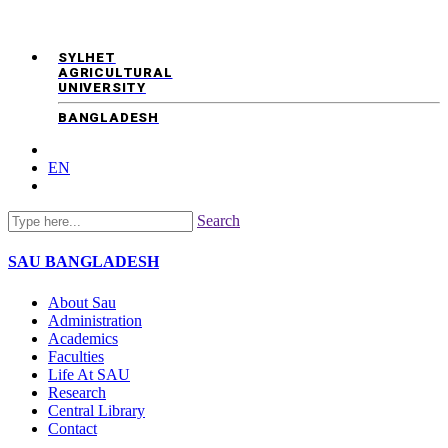
SYLHET
AGRICULTURAL
UNIVERSITY
BANGLADESH
EN
Search
SAU
BANGLADESH
About Sau
Administration
Academics
Faculties
Life At SAU
Research
Central Library
Contact