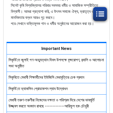
সিলেট কৃষি বিশ্ববিদ্যালয় পরিবার সবসময় ধর্মীয় ও সামাজিক সম্প্রীতিতে
বিশ্বাসী। আমরা প্রত্যাশা করি, এ উৎসব সমাজে ঐক্য, ভ্রাতৃত্ব ও
মানবিকতার বন্ধন আরও দৃঢ় করবে।
পরে সেখানে ভক্তিমূলক গান ও ধর্মীয় অনুষ্ঠানের আয়োজন করা হয়।
Important News
সিকৃবি'তে জুলাই গণ-অভ্যুত্থান দিবস উপলক্ষে বৃক্ষরোপণ, র‍্যালি ও আলোচনা
সভা অনুষ্ঠিত
সিকৃবিতে মেধাবী শিক্ষার্থীদের ইউজিসি মেধাবৃত্তির চেক প্রদান
সিকৃবি’তে ভ্যাকসিন প্রোডাকশন ল্যাব উদ্বোধন
মেধাবী তরুণ-তরুণীরা নিজেদের দক্ষতা ও পরিশ্রম দিয়ে দেশের ভাবমূর্তি
উজ্জ্বল করতে অবদান রাখছে -------------আরিফুল হক চৌধুরী