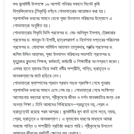
শুভ জন্মাষ্টমী
উপলক্ষে ১৬ আগস্ট শনিবার সকালে সিলেট কৃষি
বিশ্ববিদ্যালয়ে (সিকৃবি) বর্ণাঢ্য শোভাযাত্রার আয়োজন করা হয়।
প্রশাসনিক ভবনের সামনে থেকে পূজা উদযাপন পরিষদের উদ্যোগে এ
শোভাযাত্রা অনুষ্ঠিত হয়।
শোভাযাত্রায় সিকৃবি ভিসি প্রফেসর ড. মোঃ আলিমুল ইসলাম, ট্রেজারার
প্রফেসর ড. মাহবুব-ই-ইলাহী, ছাত্রপরামর্শ ও নির্দেশনা দপ্তরের পরিচালক
প্রফেসর ড. মোহাম্মদ সামিউল আহসান তালুকদার, প্রক্টর প্রফেসর ড.
জসিম উদ্দিন আহাম্মদ, পূজা উদযাপন পরিষদের সভাপতি প্রফেসর ড.
মৃত্যুন্জয় কুন্ডসহ শিক্ষক, কর্মকর্তা, কর্মচারী ও শিক্ষার্থীরা অংশগ্রহণ করেন।
এসময় হাতে ব্যানার নিয়ে সবাই ধর্মীয় সম্প্রীতি, শান্তি, ভ্রাতৃত্ব ও
মানবকল্যাণের বার্তা ছড়িয়ে দেন।
শোভাযাত্রা ক্যাম্পাসের প্রধান প্রধান সড়ক প্রদক্ষিণ শেষে পুনরায়
প্রশাসনিক ভবনের সামনে এসে শেষ হয়। শোভাযাত্রা শেষে সংক্ষিপ্ত
আলোচনায় বক্তারা বলেন, শ্রীকৃষ্ণের জীবন ও দর্শন মানবজাতির জন্য এক
অনন্য শিক্ষা। তিনি আমাদের শিখিয়েছেন—প্রভুত্বে নয়, প্রেম ও
ভ্রাতৃত্বেই রয়েছে পরম আশ্রয়। জন্মাষ্টমীর মূল বার্তা হলো সত্য, ন্যায়,
প্রেম, ভ্রাতৃত্ব ও মানবকল্যাণ। এ মূল্যবোধ ধারণের মাধ্যমে আমরা
সমাজে শান্তি ও সম্প্রীতি প্রতিষ্ঠা করতে পারি। শ্রীকৃষ্ণের উপদেশ
আমাদের জীবনের প্রতিটি ক্ষেত্রে পথ দেখাবে।