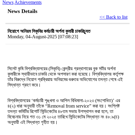
News
Achievements
News Details
<< Back to list
নিয়োগে অনিয়ম সিকৃবির কর্মচারী অর্পনা কুমারী চাকরিচ্যুত
Monday, 04-August-2025 [07:08:23]
সিলেট কৃষি বিশ্ববিদ্যালয়ের (সিকৃবি) কেন্দ্রীয় গ্রন্থাগারের বুক সর্টার অর্পনা
কুমারীকে স্থায়ীভাবে চাকরি থেকে অপসারণ করা হয়েছে। বিশ্ববিদ্যালয় কর্তৃপক্ষ
তাঁর বিরুদ্ধে নিয়োগ প্রক্রিয়ায় অনিয়মের গুরুতর অভিযোগের তদন্ত শেষে এই
সিদ্ধান্ত গ্রহণ করে।
বিশ্ববিদ্যালয়ের ‘কর্মচারী শৃঙ্খলা ও আপিল বিধিমালা-২০২৩ (সংশোধিত)’ এর
৪(২) ধারা অনুযায়ী তাঁকে “Removal from service” করা হয়। সংশ্লিষ্ট
তদন্ত কমিটির রিপোর্ট সিন্ডিকেটের ৪৮তম সভায় উপস্থাপন করা হলে, তা
বিবেচনায় নিয়ে গত ৩১ মে ২০২৫ তারিখে সিন্ডিকেটের সিদ্ধান্ত নং ৪৮.৯(চ)
অনুযায়ী এই সিদ্ধান্ত গৃহীত হয়।