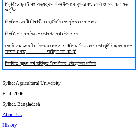
সিকৃবি'তে জুলাই গণ-অভ্যুত্থান দিবস উপলক্ষে বৃক্ষরোপণ, র‍্যালি ও আলোচনা সভা
অনুষ্ঠিত
সিকৃবিতে মেধাবী শিক্ষার্থীদের ইউজিসি মেধাবৃত্তির চেক প্রদান
সিকৃবি’তে ভ্যাকসিন প্রোডাকশন ল্যাব উদ্বোধন
মেধাবী তরুণ-তরুণীরা নিজেদের দক্ষতা ও পরিশ্রম দিয়ে দেশের ভাবমূর্তি উজ্জ্বল করতে
অবদান রাখছে -------------আরিফুল হক চৌধুরী
সিকৃবিতে প্রথম বর্ষে ভর্তিকৃত শিক্ষার্থীদের ওরিয়েন্টেশন শনিবার
Sylhet Agricultural University
Estd. 2006
Sylhet, Bangladesh
About Us
History