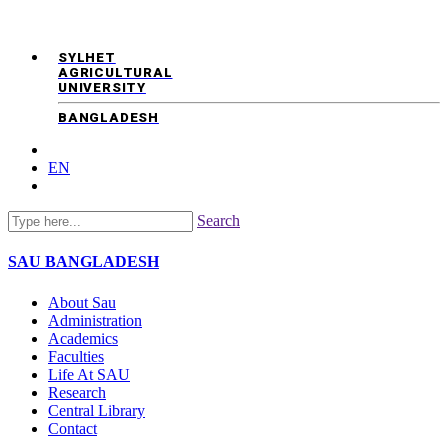
SYLHET
AGRICULTURAL
UNIVERSITY
BANGLADESH
EN
Search
SAU
BANGLADESH
About Sau
Administration
Academics
Faculties
Life At SAU
Research
Central Library
Contact