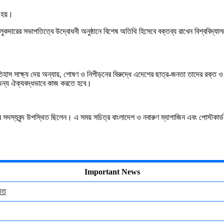
হয়।
লুকদারের
সভাপতিত্বে
উদ্বোধনী
অনুষ্ঠানে
বিশেষ
অতিথি
হিসেবে
বক্তব্য
রাখেন
বিশ্ববিদ্যা
িহাস
সাক্ষ্য
দেয়
অন্যায়
,
শোষণ
ও
নিপীড়নের
বিরুদ্ধে
এদেশের
ছাত্র
-
জনতা
তাদের
রক্ত
ও
ন্য
ঐক্যবদ্ধভাবে
কাজ
করতে
হবে।
র
সদস্যবৃন্দ
উপস্থিত
ছিলেন।
এ
সময়
সচিত্র
বাংলাদেশ
ও
নবারুণ
ম্যাগাজিন
এবং
পোস্টকার্ড
Important News
ঠিত