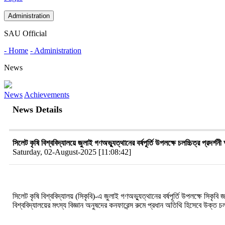
Administration
SAU Official
- Home
- Administration
News
News
Achievements
News Details
সিলেট কৃষি বিশ্ববিদ্যালয়ে জুলাই গণঅভ্যুত্থানের বর্ষপূর্তি উপলক্ষে চলচ্চিত্র প্রদর্শন
Saturday, 02-August-2025 [11:08:42]
সিলেট
কৃষি
বিশ্ববিদ্যালয়
(
সিকৃবি
)-
এ
জুলাই
গণঅভ্যুত্থানের
বর্ষপূর্তি
উপলক্ষে
সিকৃবি
জ
বিশ্ববিদ্যালয়ের
মৎস্য
বিজ্ঞান
অনুষদের
কনফারেন্স
রুমে
প্রধান
অতিথি
হিসেবে
উক্ত
চল