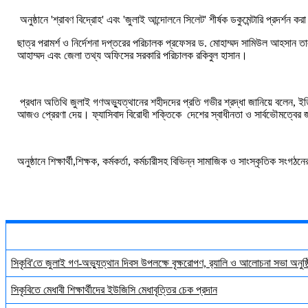
অনুষ্ঠানে
'
শ্রাবণ
বিদ্রোহ
'
এবং
'
জুলাই
আন্দোলনে
সিলেট
'
শীর্ষক
ডকুমেন্টারি
প্রদর্শন
করা
ছাত্র
পরামর্শ
ও
নির্দেশনা
দপ্তরের
পরিচালক
প্রফেসর
ড
.
মোহাম্মদ
সামিউল
আহসান
তা
আহাম্মদ
এবং
জেলা
তথ্য
অফিসের
সরকারি
পরিচালক
রকিবুল
হাসান।
প্রধান
অতিথি
জুলাই
গণঅভ্যুত্থানের
শহীদদের
প্রতি
গভীর
শ্রদ্ধা
জানিয়ে
বলেন
,
ইত
আজও
প্রেরণা
দেয়।
ফ্যাসিবাদ
বিরোধী
শক্তিকে
দেশের
স্বাধীনতা
ও
সার্বভৌমত্বের
জ
অনুষ্ঠানে
শিক্ষার্থী
,
শিক্ষক
,
কর্মকর্তা
,
কর্মচারীসহ
বিভিন্ন
সামাজিক
ও
সাংস্কৃতিক
সংগঠনে
সিকৃবি'তে জুলাই গণ-অভ্যুত্থান দিবস উপলক্ষে বৃক্ষরোপণ, র‍্যালি ও আলোচনা সভা অনুষ্
সিকৃবিতে মেধাবী শিক্ষার্থীদের ইউজিসি মেধাবৃত্তির চেক প্রদান