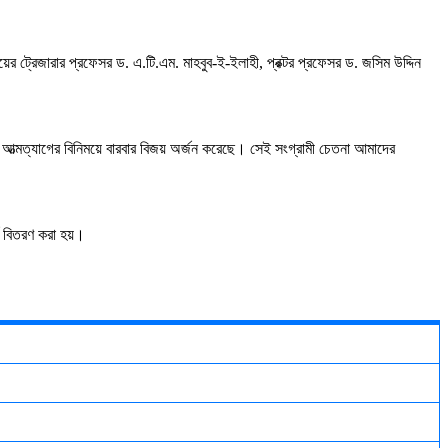
লয়ের
ট্রেজারার
প্রফেসর
ড
.
এ
.
টি
.
এম
.
মাহবুব
-
ই
-
ইলাহী
,
প্রক্টর
প্রফেসর
ড
.
জসিম
উদ্দিন
আত্মত্যাগের
বিনিময়ে
বারবার
বিজয়
অর্জন
করেছে।
সেই
সংগ্রামী
চেতনা
আমাদের
বিতরণ
করা
হয়।