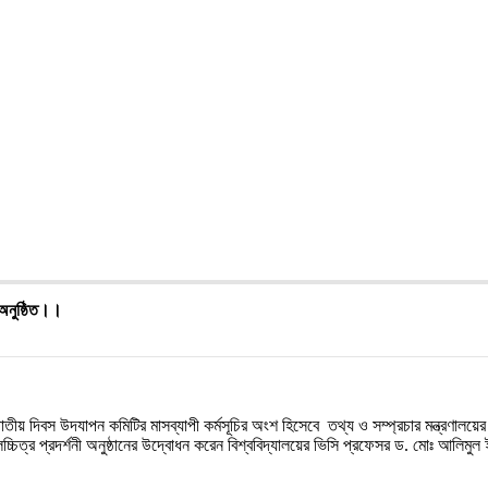
ী অনুষ্ঠিত।।
াতীয়
দিবস
উদযাপন
কমিটির
মাসব্যাপী
কর্মসূচির
অংশ
হিসেবে
তথ্য
ও
সম্প্রচার
মন্ত্রণালয়ের
চ্চিত্র
প্রদর্শনী
অনুষ্ঠানের
উদ্বোধন
করেন
বিশ্ববিদ্যালয়ের
ভিসি
প্রফেসর
ড
.
মোঃ
আলিমুল