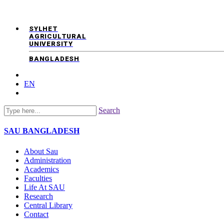
SYLHET
AGRICULTURAL
UNIVERSITY
BANGLADESH
EN
Search
SAU
BANGLADESH
About Sau
Administration
Academics
Faculties
Life At SAU
Research
Central Library
Contact