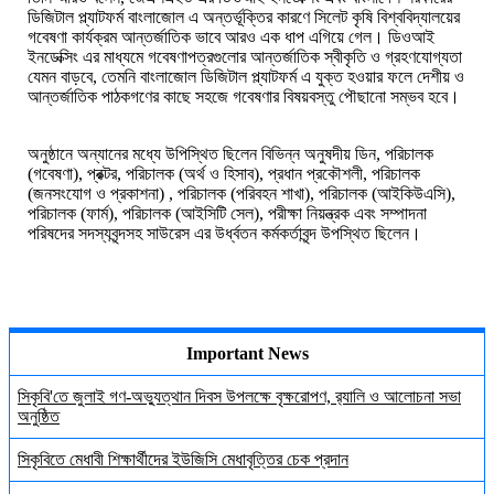
ডিজিটাল প্ল্যাটফর্ম বাংলাজোল এ অন্তর্ভূক্তির কারণে সিলেট কৃষি বিশ্ববিদ্যালয়ের
গবেষণা কার্যক্রম আন্তর্জাতিক ভাবে আরও এক ধাপ এগিয়ে গেল। ডিওআই
ইনডেক্সিং এর মাধ্যমে গবেষণাপত্রগুলোর আন্তর্জাতিক স্বীকৃতি ও গ্রহণযোগ্যতা
যেমন বাড়বে, তেমনি বাংলাজোল ডিজিটাল প্ল্যাটফর্ম এ যুক্ত হওয়ার ফলে দেশীয় ও
আন্তর্জাতিক পাঠকগণের কাছে সহজে গবেষণার বিষয়বস্তু পৌছানো সম্ভব হবে।
অনুষ্ঠানে অন্যানের মধ্যে উপিস্থিত ছিলেন বিভিন্ন অনুষদীয় ডিন, পরিচালক
(গবেষণা), প্রক্টর, পরিচালক (অর্থ ও হিসাব), প্রধান প্রকৌশলী, পরিচালক
(জনসংযোগ ও প্রকাশনা) , পরিচালক (পরিবহন শাখা), পরিচালক (আইকিউএসি),
পরিচালক (ফার্ম), পরিচালক (আইসিটি সেল), পরীক্ষা নিয়ন্ত্রক এবং সম্পাদনা
পরিষদের সদস্যবৃন্দসহ সাউরেস এর উর্ধ্বতন কর্মকর্তাবৃন্দ উপস্থিত ছিলেন।
Important News
সিকৃবি'তে জুলাই গণ-অভ্যুত্থান দিবস উপলক্ষে বৃক্ষরোপণ, র‍্যালি ও আলোচনা সভা
অনুষ্ঠিত
সিকৃবিতে মেধাবী শিক্ষার্থীদের ইউজিসি মেধাবৃত্তির চেক প্রদান