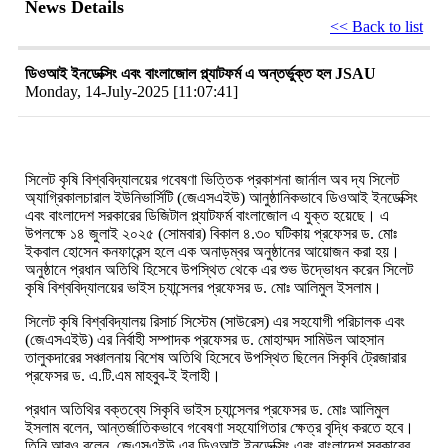
News Details
<< Back to list
ডিওআই ইনডেক্সিং এবং বাংলাজোল প্ল্যাটফর্ম এ অন্তর্ভুক্ত হল JSAU
Monday, 14-July-2025 [11:07:41]
সিলেট কৃষি বিশ্ববিদ্যালয়ের গবেষণা ভিত্তিক প্রকাশনা জার্নাল অব দ্য সিলেট
অ্যাগ্রিকালচারাল ইউনিভার্সিটি (জেএসএইউ) আনুষ্ঠানিকভাবে ডিওআই ইনডেক্সিং
এবং বাংলাদেশ সরকারের ডিজিটাল প্ল্যাটফর্ম বাংলাজোল এ যুক্ত হয়েছে। এ
উপলক্ষে ১৪ জুলাই ২০২৫ (সোমবার) বিকাল ৪.৩০ ঘটিকায় প্রফেসর ড. মোঃ
ইকবাল হোসেন কনফারেন্স হলে এক অনাড়ম্বর অনুষ্ঠানের আয়োজন করা হয়।
অনুষ্ঠানে প্রধান অতিথি হিসেবে উপস্থিত থেকে এর শুভ উদ্ভোধন করেন সিলেট
কৃষি বিশ্ববিদ্যালয়ের ভাইস চ্যান্সেলর প্রফেসর ড. মোঃ আলিমুল ইসলাম।
সিলেট কৃষি বিশ্ববিদ্যালয় রিসার্চ সিস্টেম (সাউরেস) এর সহযোগী পরিচালক এবং
(জেএসএইউ) এর নির্বাহী সম্পাদক প্রফেসর ড. মোহাম্মদ সামিউল আহসান
তালুকদারের সঞ্চালনায় বিশেষ অতিথি হিসেবে উপস্থিত ছিলেন সিকৃবি ট্রেজারার
প্রফেসর ড. এ.টি.এম মাহবুব-ই ইলাহী।
প্রধান অতিথির বক্তব্যে সিকৃবি ভাইস চ্যান্সেলর প্রফেসর ড. মোঃ আলিমুল
ইসলাম বলেন, আন্তর্জাতিকভাবে গবেষণা সহযোগিতার ক্ষেত্র বৃদ্ধি করতে হবে।
তিনি আরও বলেন, জেএসএইউ এর ডিওআই ইনডেক্সিং এবং বাংলাদেশ সরকারের