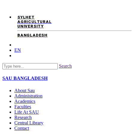
SYLHET
AGRICULTURAL
UNIVERSITY
BANGLADESH
EN
Search
SAU
BANGLADESH
About Sau
Administration
Academics
Faculties
Life At SAU
Research
Central Library
Contact