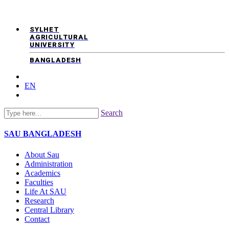
SYLHET
AGRICULTURAL
UNIVERSITY
BANGLADESH
EN
Search
SAU
BANGLADESH
About Sau
Administration
Academics
Faculties
Life At SAU
Research
Central Library
Contact