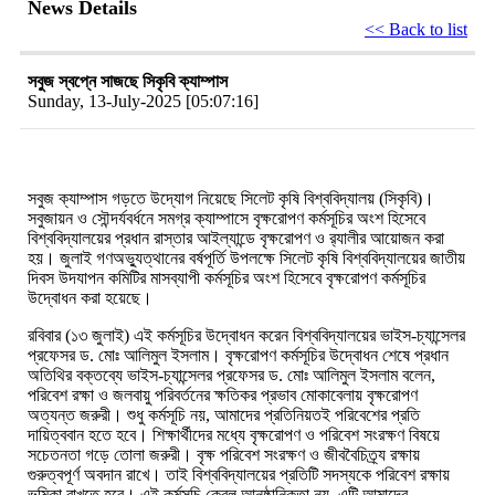
News Details
<< Back to list
সবুজ স্বপ্নে সাজছে সিকৃবি ক্যাম্পাস
Sunday, 13-July-2025 [05:07:16]
সবুজ ক্যাম্পাস গড়তে উদ্যোগ নিয়েছে সিলেট কৃষি বিশ্ববিদ্যালয় (সিকৃবি)।
সবুজায়ন ও সৌন্দর্যবর্ধনে সমগ্র ক্যাম্পাসে ‍বৃক্ষরোপণ কর্মসূচির অংশ হিসেবে
বিশ্ববিদ্যালয়ের প্রধান রাস্তার আইল্যান্ডে বৃক্ষরোপণ ও র‌্যালীর আয়োজন করা
হয়। জুলাই গণঅভ্যুত্থানের বর্ষপূর্তি উপলক্ষে সিলেট কৃষি বিশ্ববিদ্যালয়ের জাতীয়
দিবস উদযাপন কমিটির মাসব্যাপী কর্মসূচির অংশ হিসেবে বৃক্ষরোপণ কর্মসূচির
উদ্বোধন করা হয়েছে।
রবিবার (১৩ জুলাই) এই কর্মসূচির উদ্বোধন করেন বিশ্ববিদ্যালয়ের ভাইস-চ্যান্সেলর
প্রফেসর ড. মোঃ আলিমুল ইসলাম। বৃক্ষরোপণ কর্মসূচির উদ্বোধন শেষে প্রধান
অতিথির বক্তব্যে ভাইস-চ্যান্সেলর প্রফেসর ড. মোঃ আলিমুল ইসলাম বলেন,
পরিবেশ রক্ষা ও জলবায়ু পরিবর্তনের ক্ষতিকর প্রভাব মোকাবেলায় বৃক্ষরোপণ
অত্যন্ত জরুরী। শুধু কর্মসূচি নয়, আমাদের প্রতিনিয়তই পরিবেশের প্রতি
দায়িত্ববান হতে হবে। শিক্ষার্থীদের মধ্যে বৃক্ষরোপণ ও পরিবেশ সংরক্ষণ বিষয়ে
সচেতনতা গড়ে তোলা জরুরী। বৃক্ষ পরিবেশ সংরক্ষণ ও জীববৈচিত্র্য রক্ষায়
গুরুত্বপূর্ণ অবদান রাখে। তাই বিশ্ববিদ্যালয়ের প্রতিটি সদস্যকে পরিবেশ রক্ষায়
ভূমিকা রাখতে হবে। এই কর্মসূচি কেবল আনুষ্ঠানিকতা নয়, এটি আমাদের