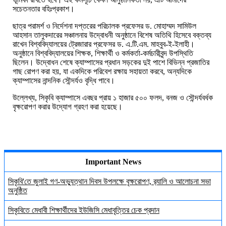
সচেতনতার বহিঃপ্রকাশ।
ছাত্র পরামর্শ ও নির্দেশনা দপ্তরের পরিচালক প্রফেসর ড. মোহাম্মদ সামিউল
আহসান তালুকদারের সঞ্চালনায় উদ্বোধনী অনুষ্ঠানে বিশেষ অতিথি হিসেবে বক্তব্য
রাখেন বিশ্ববিদ্যালয়ের ট্রেজারার প্রফেসর ড. এ.টি.এম. মাহবুব-ই-ইলাহী।
অনুষ্ঠানে বিশ্ববিদ্যালয়ের শিক্ষক, শিক্ষার্থী ও কর্মকর্তা-কর্মচারীবৃন্দ উপস্থিতি
ছিলেন। উদ্বোধন শেষে ক্যাম্পাসের প্রধান সড়কের দুই পাশে বিভিন্ন প্রজাতির
গাছ রোপণ করা হয়, যা একদিকে পরিবেশ রক্ষায় সহায়তা করবে, অন্যদিকে
ক্যাম্পাসের নান্দনিক সৌন্দর্যও বৃদ্ধি পাবে।
উল্লেখ্য, সিকৃবি ক্যাম্পাসে এবছর প্রায় ১ হাজার ৫০০ ফলদ, বনজ ও সৌন্দর্যবর্ধক
বৃক্ষরোপণ করার উদ্যোগ গ্রহণ করা হয়েছে।
Important News
সিকৃবি'তে জুলাই গণ-অভ্যুত্থান দিবস উপলক্ষে বৃক্ষরোপণ, র‍্যালি ও আলোচনা সভা
অনুষ্ঠিত
সিকৃবিতে মেধাবী শিক্ষার্থীদের ইউজিসি মেধাবৃত্তির চেক প্রদান