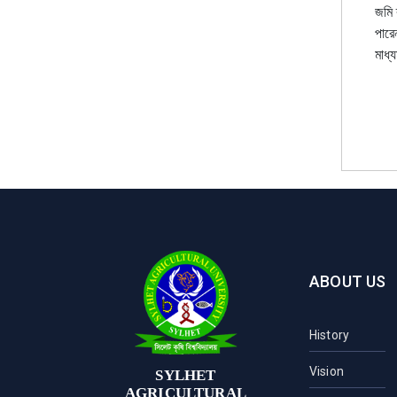
জমি 
পারে
মাধ্
ABOUT US
History
Vision
SYLHET
AGRICULTURAL