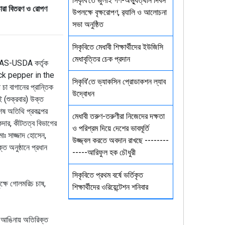
সিকৃবি'তে জুলাই গণ-অভ্যুত্থান দিবস
 চারা বিতরণ ও রোপণ
উপলক্ষে বৃক্ষরোপণ, র‍্যালি ও আলোচনা
সভা অনুষ্ঠিত
সিকৃবিতে মেধাবী শিক্ষার্থীদের ইউজিসি
মেধাবৃত্তির চেক প্রদান
 ও BAS-USDA কর্তৃক
ck pepper in the
সিকৃবি’তে ভ্যাকসিন প্রোডাকশন ল্যাব
 বাগানের প্রান্তিক
উদ্বোধন
 (শুক্রবার) উক্ত
শেষ অতিথি প্রকল্পের
মেধাবী তরুণ-তরুণীরা নিজেদের দক্ষতা
কদার, কীটতত্ব বিভাগের
ও পরিশ্রম দিয়ে দেশের ভাবমূর্তি
মোঃ সাজ্জাদ হোসেন,
উজ্জ্বল করতে অবদান রাখছে --------
ক্ত অনুষ্ঠানে প্রধান
-----আরিফুল হক চৌধুরী
সিকৃবিতে প্রথম বর্ষে ভর্তিকৃত
ক্ষে গোলমরিচ চাষ,
শিক্ষার্থীদের ওরিয়েন্টেশন শনিবার
র আঙিনায় অতিরিক্ত