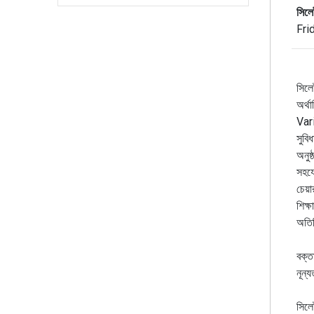
সিলে
Fri
সিলে
অর্
Vari
সুবি
অনুষ
সহযো
চেয়া
শিক্ষ
অতিথ
বক্ত
নূন্
সিলে