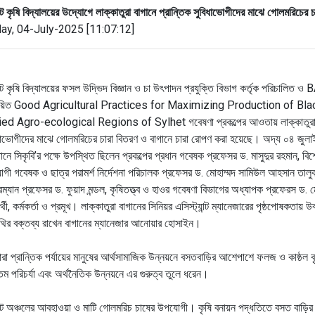
ট কৃষি বিদ্যালয়ের উদ্যোগে লাক্কাতুরা বাগানে প্রান্তিক সুবিধাভোগীদের মাঝে গোলমরিচের
day, 04-July-2025 [11:07:12]
ট কৃষি বিদ্যালয়ের ফসল উদ্ভিদ বিজ্ঞান ও চা উৎপাদন প্রযুক্তি বিভাগ কর্তৃক পরিচালিত
থায়িত Good Agricultural Practices for Maximizing Production of Bla
ed Agro-ecological Regions of Sylhet গবেষণা প্রকল্পের আওতায় লাক্কাতুরা চা
ধাভোগীদের মাঝে গোলমরিচের চারা বিতরণ ও বাগানে চারা রোপণ করা হয়েছে। অদ্য ০৪ জুলাই
্ঠানে সিকৃবি’র পক্ষে উপস্থিত ছিলেন প্রকল্পের প্রধান গবেষক প্রফেসর ড. মাসুদুর রহমান, বি
গী গবেষক ও ছাত্র পরামর্শ নির্দেশনা পরিচালক প্রফেসর ড. মোহাম্মদ সামিউল আহসান তালু
রম্যান প্রফেসর ড. ফুয়াদ মন্ডল, কৃষিতত্ত্ব ও হাওর গবেষণা বিভাগের অধ্যাপক প্রফেরস ড. 
ার্থী, কর্মকর্তা ও প্রমূখ। লাক্কাতুরা বাগানের সিনিয়র এসিস্ট্যান্ট ম্যানেজারের পৃষ্ঠপোষকতায় উ
ির বক্তব্য রাখেন বাগানের ম্যানেজার আনোয়ার হোসাইন।
ারা প্রান্তিক পর্যায়ের মানুষের আর্থসামাজিক উন্নয়নে বসতবাড়ির আশেপাশে ফলজ ও কাষ্ঠল বৃ
যতম পরিচর্যা এবং অর্থনৈতিক উন্নয়নে এর গুরুত্ব তুলে ধরেন।
ট অঞ্চলের আবহাওয়া ও মাটি গোলমরিচ চাষের উপযোগী। কৃষি বনায়ন পদ্ধতিতে বসত বাড়ি