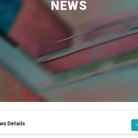
NEWS
ws Details
<