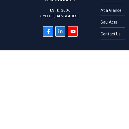
ESTD. 2006
At a Glance
SYLHET, BANGLADESH
Sau Acts
Contact Us
HOTLINE