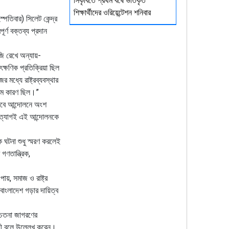
সিকৃবিতে প্রথম বর্ষে ভর্তিকৃত
শিক্ষার্থীদের ওরিয়েন্টেশন শনিবার
্পতিবার) সিলেট কেন্দ্র
্ণ বক্তব্য প্রদান
াজি রেখে অন্যায়-
্ষণিক প্রতিক্রিয়া ছিল
মধ্যে রাষ্ট্রব্যবস্থার
যতম কারণ ছিল।”
ভাবে আন্দোলনে অংশ
মত্যাগই এই আন্দোলনকে
ঘটনা শুধু স্মরণ করলেই
ণতান্ত্রিক,
ায়, সমাজ ও রাষ্ট্র
াংলাদেশ গড়ার দায়িত্ব
 চেতনা জাগরণের
য়ী বলে উল্লেখ করেন।