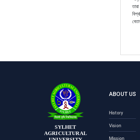
তারা
বিশ্
বেতা
ABOUT US
History
Vision
SYLHET
AGRICULTURAL
Mission
UNIVERSITY