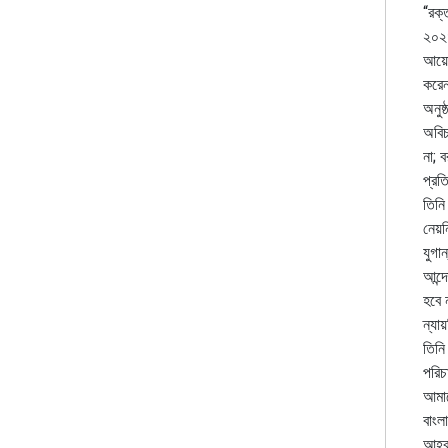
“রক্
২০২৪
আয়োজ
করেন
অনুষ
অবিচ
না; 
প্রত
তিনি
নেয়ন
যুগা
আন্দ
হবে 
ন্যা
তিনি
পরিচ
আমাদ
বাংল
আহ্ব