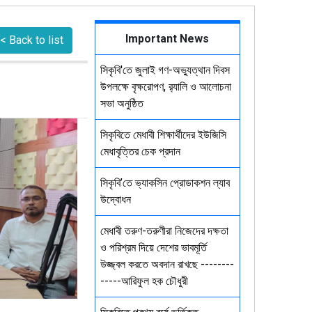
Important News
< Back to list
সিকৃবি'তে জুলাই গণ-অভ্যুত্থান দিবস
উপলক্ষে বৃক্ষরোপণ, র‍্যালি ও আলোচনা
সভা অনুষ্ঠিত
সিকৃবিতে মেধাবী শিক্ষার্থীদের ইউজিসি
মেধাবৃত্তির চেক প্রদান
সিকৃবি’তে ভ্যাকসিন প্রোডাকশন ল্যাব
উদ্বোধন
মেধাবী তরুণ-তরুণীরা নিজেদের দক্ষতা
ও পরিশ্রম দিয়ে দেশের ভাবমূর্তি
উজ্জ্বল করতে অবদান রাখছে --------
-----আরিফুল হক চৌধুরী