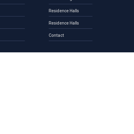
Residence Halls
Residence Halls
Contact
and Guidance
rection