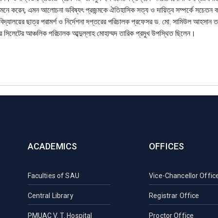
 মনে করেন, এমন আলোচনা ভবিষ্যৎ প্রজন্মকে ঐতিহাসিক সত্য ও দায়িত্ব সম্পর্কে সচেত
ববিদ্যালয়ের ছাত্র পরামর্শ ও নির্দেশনা দপ্তরের পরিচালক প্রফেসর ড. মো. সামিউল আহসান ত
র সিলেটের আঞ্চলিক পরিচালক আব্দুল্লাহ মোহাম্মদ তারিক প্রমুখ উপস্থিত ছিলেন।
ACADEMICS
OFFICES
Faculties of SAU
Vice-Chancellor Offic
Central Library
Registrar Office
PMUAC V. T. Hospital
Proctor Office