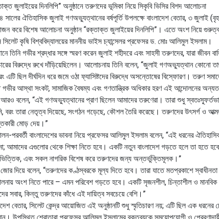
তাক্ত জুলাইয়ের দিনলিপি” অনুষ্ঠানে তরুণদের ভূমিকা নিয়ে সিকৃবি ভিসির বিশদ আলোচনা
 সালের ঐতিহাসিক জুলাই গণঅভ্যুত্থানের বর্ষপূর্তি উপলক্ষে বাংলাদেশ বেতার, ৩ জুলাই (বৃহস
ন করে বিশেষ আলোচনা অনুষ্ঠান “রক্তাক্ত জুলাইয়ের দিনলিপি”। এতে অংশ নিয়ে গুরুত্বপূর
 সিলেট কৃষি বিশ্ববিদ্যালয়ের মাননীয় ভাইস চ্যান্সেলর প্রফেসর ড. মোঃ আলিমুল ইসলাম।
্ঠানে তিনি গভীর শ্রদ্ধার সঙ্গে স্মরণ করেন জুলাই শহীদরে এবং সাহসী তরুণদের, যারা জীবন ব
ারের বিরুদ্ধে রুখে দাঁড়িয়েছিলেন। আলোচনায় তিনি বলেন, “জুলাই গণঅভ্যুত্থান কোনো তাৎক
বরং এটি ছিল দীর্ঘদিন ধরে জমে ওঠা ফ্যাসিষ্টদের বিরুদ্ধে অসন্তোষের বিস্ফোরণ। তরুণ সমাজের 
ি গভীর আস্থা সংকট, সামাজিক বৈষম্য এবং গণতান্ত্রিক অধিকার হরণ এই আন্দোলনের অন্
 আরও বলেন, “এই গণঅভ্যুত্থানের প্রাণ ছিলেন আমাদের তরুণেরা। তারা শুধু স্বতঃস্ফূর্ত
ি, বরং তারা নেতৃত্ব দিয়েছে, সংগঠন গড়েছে, কৌশল তৈরি করেছে। তরুণদের উৎসর্গ ও আত্
ন্তকারী মোড় দেয়।”
োলন-পরবর্তী বাংলাদেশের ভাবনা নিয়ে প্রফেসর আলিমুল ইসলাম বলেন, “এই ধরনের ঐতিহাসিক 
না; আমাদের এগুলোর থেকে শিক্ষা নিতে হবে। একটি নতুন বাংলাদেশ গড়তে হলে তা হতে হবে গ
য়ভিত্তিক, এবং সকল নাগরিক বিশেষ করে তরুণদের জন্য অন্তর্ভুক্তিমূলক।”
 জোর দিয়ে বলেন, “তরুণদের কণ্ঠস্বরকে মূল্য দিতে হবে। তারা যাতে মতপ্রকাশে স্বাধীনতা প
ালনায় অংশ নিতে পারে – এমন পরিবেশ গড়তে হবে। একটি সৃজনশীল, চিন্তাশীল ও মানবিক ব
ের সবার, কিন্তু তরুণদের কাঁধে এই দায়িত্ব সবচেয়ে বেশি।”
াদেশ বেতার, সিলেট কেন্দ্র আয়োজিত এই অনুষ্ঠানটি শুধু স্মৃতিচারণ নয়; এটি ছিল এক ধরনের
ান। উপস্থিত শ্রোতারা প্রফেসর আলিমুল ইসলামের বক্তব্যকে সময়োপযোগী ও প্রেরণাদা