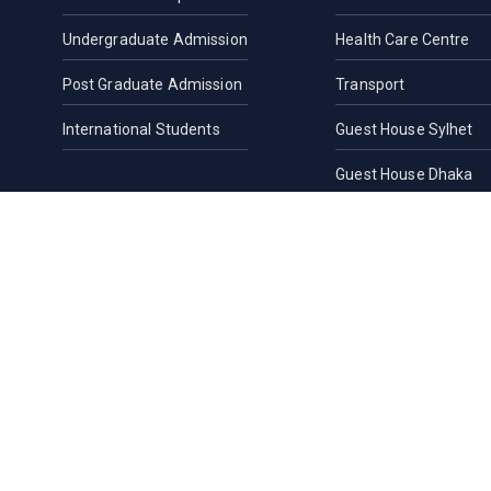
Undergraduate Admission
Health Care Centre
Post Graduate Admission
Transport
International Students
Guest House Sylhet
Guest House Dhaka
Students Counseling 
Location, Maps and Di
Others